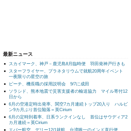
最新ニュース
スカイマーク、神戸－鹿児島8月臨時便 羽田発神戸行きも
スターフライヤー、プラネタリウムで就航20周年イベント
一夜限りの星空の旅
ピーチ、機長職の採用説明会 9/7に成田
ソラシド、熊本地震で災害支援者の輸送協力 マイル寄付12
日から
6月の空港定時出発率、関空7カ月連続トップ20入り ハルビ
ン9カ月ぶり首位陥落＝英Cirium
6月の定時到着率、日系ランクインなし 首位はサウディア2
カ月連続＝英Cirium
エバー航空、デリー12/1就航 台湾唯一のインド直行便