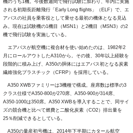
機のうち1機。今後数週間で飛行試験に加わり、年内に実施
される初期長距離飛行「Early Long flights」（ELF）で、エ
アバスの社員を乗客役として乗せる最初の機体となる見込
み。現在は試験機の1機目（MSN1）と2機目（MSN3）の2
機で飛行試験を実施している。
エアバスが航空機に複合材を使い始めたのは、1982年2
月にロールアウトしたA310から。その後、30年以上経験を
段階的に積み上げ、A350の胴体にはエアバス初となる炭素
繊維強化プラスチック（CFRP）を採用している。
A350 XWBファミリーは3機種で構成。座席数は標準の3
クラス仕様でA350-800が270席、A350-900が314席、
A350-1000は350席。A350 XWBを導入することで、同サイ
ズの競合機と比べて燃費と二酸化炭素（CO2）排出量を
25％削減できるとしている。
A350の量産初号機は、2014年下半期にカタール航空