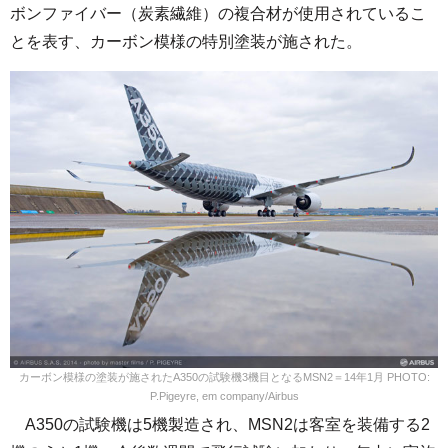
ボンファイバー（炭素繊維）の複合材が使用されているこ
とを表す、カーボン模様の特別塗装が施された。
カーボン模様の塗装が施されたA350の試験機3機目となるMSN2＝14年1月 PHOTO:
P.Pigeyre, em company/Airbus
A350の試験機は5機製造され、MSN2は客室を装備する2