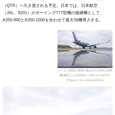
（QTR）へ引き渡される予定。日本では、日本航空
（JAL、9201）がボーイング777型機の後継機として、
A350-900とA350-1000を合わせて最大56機導入する。
カーボン模様の塗装が施されたA350の試験
機3機目となるMSN2＝14年1月 PHOTO:
P.Pigeyre, em company/Airbus