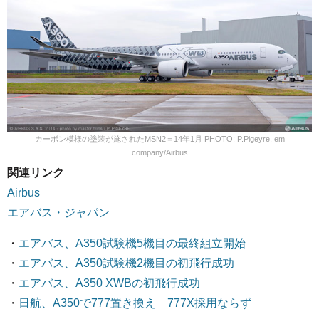
カーボン模様の塗装が施されたMSN2＝14年1月 PHOTO: P.Pigeyre, em
company/Airbus
関連リンク
Airbus
エアバス・ジャパン
・
エアバス、A350試験機5機目の最終組立開始
・
エアバス、A350試験機2機目の初飛行成功
・
エアバス、A350 XWBの初飛行成功
・
日航、A350で777置き換え 777X採用ならず