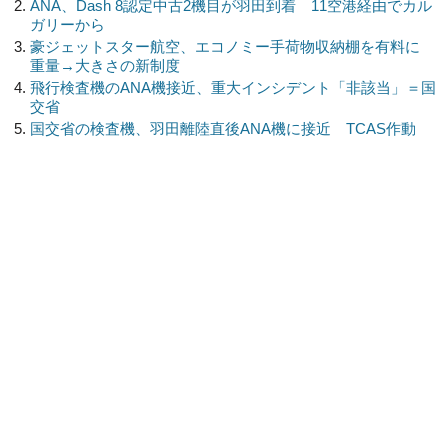
ANA、Dash 8認定中古2機目が羽田到着 11空港経由でカル
ガリーから
豪ジェットスター航空、エコノミー手荷物収納棚を有料に
重量→大きさの新制度
飛行検査機のANA機接近、重大インシデント「非該当」＝国
交省
国交省の検査機、羽田離陸直後ANA機に接近 TCAS作動