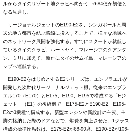
ルからタイのリゾート地クラビへ向かうTR684便が初便と
なる見通し。
リージョナルジェットのE190-E2を、シンガポールと周
辺の地方都市を結ぶ路線に投入することで、様々な地域へ
のネットワーク展開を強化する。すでにスクートが就航し
ているタイのクラビ、ハートヤイ、マレーシアのクアンタ
ン、ミリに加えて、新たにタイのサムイ島、マレーシアの
シブへ運航する。
E190-E2をはじめとするE2シリーズは、エンブラエルが
開発した次世代リージョナルジェット機。従来のエンブラ
エル170（E170）とE175、E190、E195で構成する「Eジ
ェット」（E1）の後継機で、E175-E2とE190-E2、E195-
E2の3機種で構成する。新型エンジンや新設計の主翼、主
脚の格納した際のドアなどで、燃費を向上させた。1クラス
構成の標準座席数は、E175-E2が88-90席、E190-E2が106-