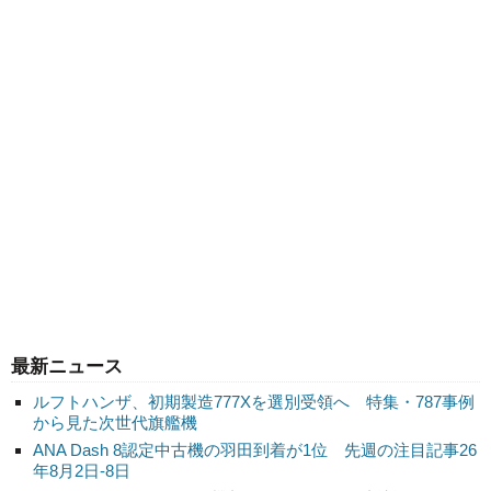
最新ニュース
ルフトハンザ、初期製造777Xを選別受領へ 特集・787事例
から見た次世代旗艦機
ANA Dash 8認定中古機の羽田到着が1位 先週の注目記事26
年8月2日-8日