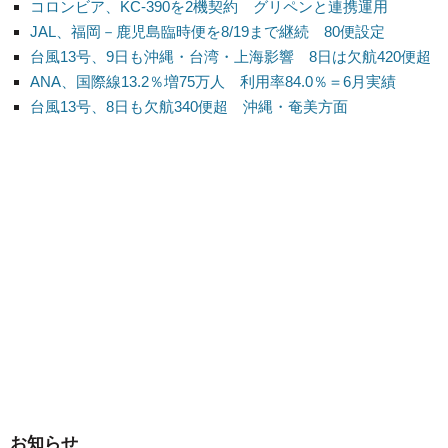
コロンビア、KC-390を2機契約 グリペンと連携運用
JAL、福岡－鹿児島臨時便を8/19まで継続 80便設定
台風13号、9日も沖縄・台湾・上海影響 8日は欠航420便超
ANA、国際線13.2％増75万人 利用率84.0％＝6月実績
台風13号、8日も欠航340便超 沖縄・奄美方面
お知らせ