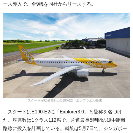
ース導入で、全9機を同社からリースする。
スクートが初受領したE190-E2（エンブラエル提供）
スクートはE190-E2に「Explorer3.0」と愛称を名づけ
た。座席数は1クラス112席で、片道最長5時間の短中距離
路線に投入を計画している。就航は5月7日で、シンガポー