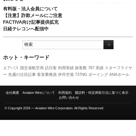
有料版・法人会員について
【注意】詐欺メールにご注意
FACTIVA向け記事提供拡充
日経テレコンへ配信中
ホット・キーワード
エアバス
国交省航空局
訪日客
利用実績
旅客数
787
実績
スターフライヤ
ー
先週の注目記事
客室乗務員
伊丹空港
737NG
ボーイング
ANAホール
ディングス
国交省
全日空
福岡空港
777
LCC
成田空港
人事
新路線
スカ
イマーク
発着回数
関西空港
日本航空
キャンペーン
A320
セントレア
会社概要
Aviation Wireについて
利用規約
購読料・特定商取引法に基づく表示
A350 XWB
ピーチ・アビエーション
航空貨物
羽田空港
新千歳空港
新型
お問い合わせ
コロナウイルス
© Copyright 2026 — Aviation Wire Corporation. All Rights Reserved