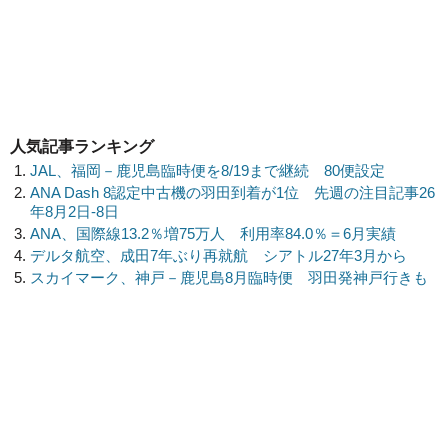
人気記事ランキング
JAL、福岡－鹿児島臨時便を8/19まで継続 80便設定
ANA Dash 8認定中古機の羽田到着が1位 先週の注目記事26
年8月2日-8日
ANA、国際線13.2％増75万人 利用率84.0％＝6月実績
デルタ航空、成田7年ぶり再就航 シアトル27年3月から
スカイマーク、神戸－鹿児島8月臨時便 羽田発神戸行きも