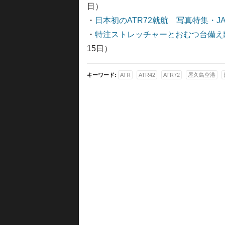
日）
・
日本初のATR72就航 写真特集・JAC 
・
特注ストレッチャーとおむつ台備え離
15日）
キーワード:
ATR
ATR42
ATR72
屋久島空港