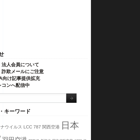
せ
・法人会員について
】詐欺メールにご注意
IVA向け記事提供拡充
レコンへ配信中
・キーワード
日本
ロナウイルス
LCC
787
関西空港
空
羽田空港