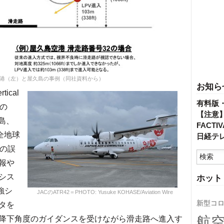
能空港（左）と屋久島の事例（同社資料から）
お知ら
tical
有料版
もの
【注意
島、
FACT
全地球
日経テ
号の誤
報や
シス
ホット
強シ
JACのATR42＝PHOTO: Yusuke KOHASE/Aviation Wire
新型コ
タを
航
降下角度のガイダンスを受けながら滑走路へ進入す