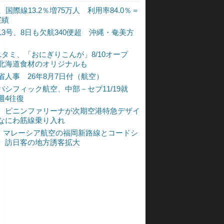
、国際線13.2％増75万人 利用率84.0％＝
実績
13号、8日も欠航340便超 沖縄・奄美方
1タミ、「おにぎりこんが」8/10オープ
北海道食材のオリジナルも
省人事 26年8月7日付（航空）
パシフィック航空、中部－セブ11/19就
週4往復
、ピニンファリーナが次期空港特急デザイ
なにわ筋線乗り入れ
L、マレーシア航空の福岡新路線とコードシ
 訪日客の地方誘客拡大