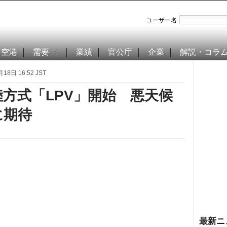
ユーザー名
空港
需要
業績
官公庁
企業
解説・コラ
18日 16:52 JST
陸方式「LPV」開始 悪天候
に期待
最新ニ