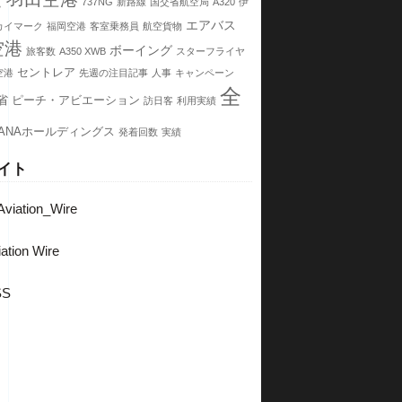
737NG
新路線
国交省航空局
A320
伊
エアバス
カイマーク
福岡空港
客室乗務員
航空貨物
空港
ボーイング
旅客数
A350 XWB
スターフライヤ
セントレア
空港
先週の注目記事
人事
キャンペーン
全
省
ピーチ・アビエーション
訪日客
利用実績
ANAホールディングス
発着回数
実績
イト
viation_Wire
ation Wire
SS