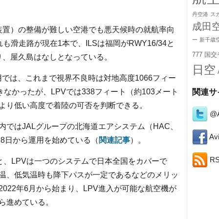
丹空港
ス
成田
装置）の整備が難しい空港でも悪天候時の就航率向
ー
新千歳
滑走路が現在1本で、ILSは福岡がRWY16/34と
777
国交
り、屋久島はなしとなっている。
日空
用では、これまで視界不良時は対地高度1066フィー
なかったが、LPVでは338フィート（約103メート
関連サ
より低い高度で着陸の可否を判断できる。
@A
ではJALグループの北海道エアシステム（HAC、
Avi
9月8日から運用を始めている（
関連記事
）。
R
と、LPVは一つのシステムで日本全国をカバーで
温、低気温時も降下パスが一定であるなどのメリッ
022年6月から始まり、LPV進入が可能な航空機が
ら進めている。