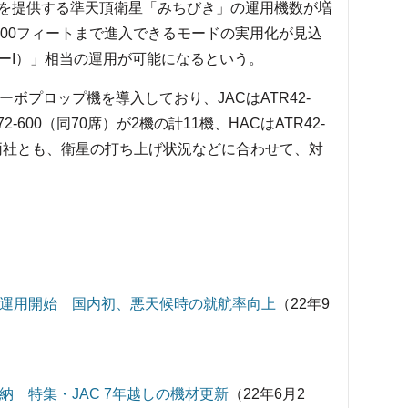
スを提供する準天頂衛星「みちびき」の運用機数が増
る200フィートまで進入できるモードの実用化が見込
ゴリーI）」相当の運用が可能になるという。
ーボプロップ機を導入しており、JACはATR42-
2-600（同70席）が2機の計11機、HACはATR42-
。両社とも、衛星の打ち上げ状況などに合わせて、対
」運用開始 国内初、悪天候時の就航率向上
（22年9
納 特集・JAC 7年越しの機材更新
（22年6月2