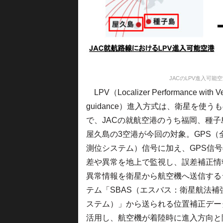
JACのLPV進入可
LPV（Localizer Performance with Ver
guidance）進入方式は、衛星を使う
で、JACの就航空港のうち福岡、種子
屋久島の3空港が今回の対象。GPS（
測位システム）信号に加え、GPS信
差や異常を地上で監視し、誤差補正情
異常情報を衛星から航空機へ送信する
テム「SBAS（エスバス：衛星航法補
ステム）」から送られる位置補正デー
活用し、航空機が着陸時に進入方向と