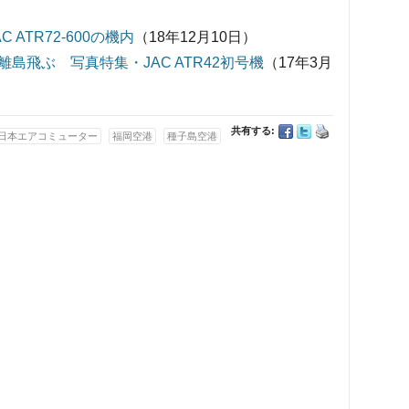
ATR72-600の機内
（18年12月10日）
島飛ぶ 写真特集・JAC ATR42初号機
（17年3月
共有する:
日本エアコミューター
福岡空港
種子島空港