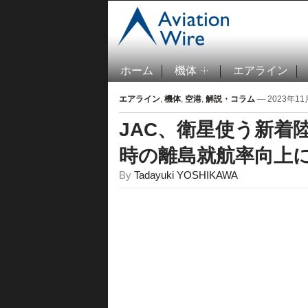
ホーム
機体
エアライン
エアライン
,
機体
,
空港
,
解説・コラム
— 2023年11月
JAC、衛星使う新着
時の離島就航率向上
By
Tadayuki YOSHIKAWA