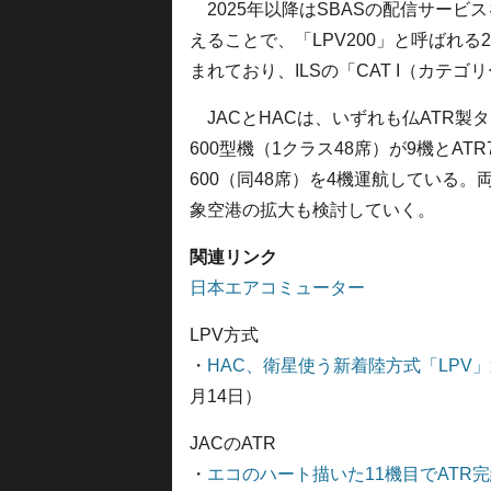
2025年以降はSBASの配信サービ
えることで、「LPV200」と呼ばれ
まれており、ILSの「CAT I（カテ
JACとHACは、いずれも仏ATR製タ
600型機（1クラス48席）が9機とATR7
600（同48席）を4機運航している
象空港の拡大も検討していく。
関連リンク
日本エアコミューター
LPV方式
・
HAC、衛星使う新着陸方式「LPV
月14日）
JACのATR
・
エコのハート描いた11機目でATR完