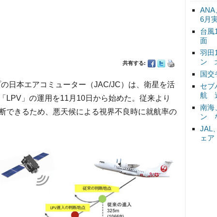
ANA
6月
台風
面
羽田
ン 
共有する:
国交
ープの日本エアコミューター（JAC/JC）は、衛星を活
セブ
航 
LPV」の運用を11月10日から始めた。従来より
南海
断できるため、悪天候による視界不良時に就航率の
ン 
JA
ェア