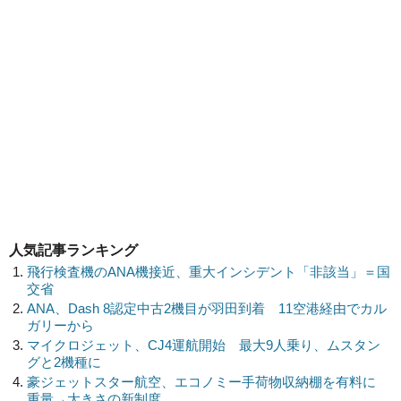
人気記事ランキング
飛行検査機のANA機接近、重大インシデント「非該当」＝国
交省
ANA、Dash 8認定中古2機目が羽田到着 11空港経由でカル
ガリーから
マイクロジェット、CJ4運航開始 最大9人乗り、ムスタン
グと2機種に
豪ジェットスター航空、エコノミー手荷物収納棚を有料に
重量→大きさの新制度