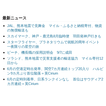
最新ニュース
JAL、熊本地震で見舞金 マイル・ふるさと納税寄付、物資
の無償輸送も
スカイマーク、神戸－鹿児島8月臨時便 羽田発神戸行きも
スターフライヤー、プラネタリウムで就航20周年イベント
一夜限りの星空の旅
ピーチ、機長職の採用説明会 9/7に成田
ソラシド、熊本地震で災害支援者の輸送協力 マイル寄付12
日から
6月の空港定時出発率、関空7カ月連続トップ20入り ハルビ
ン9カ月ぶり首位陥落＝英Cirium
6月の定時到着率、日系ランクインなし 首位はサウディア2
カ月連続＝英Cirium