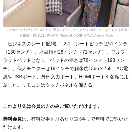
シンガポール航空が777-300ERに導入したビジネスクラスの新シートを紹介する客室
乗務員＝10月11日 PHOTO: Tadayuki YOSHIKAWA/Aviation Wire
ビジネスのシート配列は1-2-1。シートピッチは51インチ
（130センチ）、座席幅が28インチ（71センチ）、フルフ
ラットベッドとなり、ベッドの長さは78インチ（198セン
チ）。個人モニターは18インチで解像度1366 x 768、AC電
源やUSBポート、外部入力ポート、HDMIポートを各席に用
意した。リモコンはタッチパネルを備える。
これより先は会員の方のみご覧いただけます。
無料会員
は、有料記事を
月あたり1記事まで無料
でご覧いた
だけます。