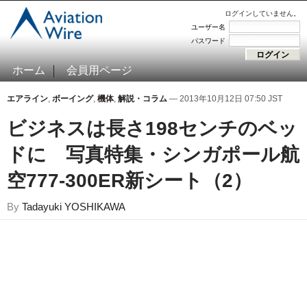
ログインしていません。
ユーザー名
パスワード
ホーム
会員用ページ
エアライン
,
ボーイング
,
機体
,
解説・コラム
— 2013年10月12日 07:50 JST
ビジネスは長さ198センチのベッ
ドに 写真特集・シンガポール航
空777-300ER新シート（2）
By
Tadayuki YOSHIKAWA