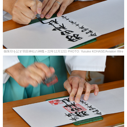
御朱印を記す羽田神社の神職＝22年12月12日 PHOTO: Yusuke KOHASE/Aviation Wire