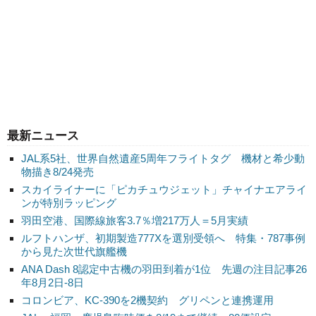
最新ニュース
JAL系5社、世界自然遺産5周年フライトタグ 機材と希少動
物描き8/24発売
スカイライナーに「ピカチュウジェット」チャイナエアライ
ンが特別ラッピング
羽田空港、国際線旅客3.7％増217万人＝5月実績
ルフトハンザ、初期製造777Xを選別受領へ 特集・787事例
から見た次世代旗艦機
ANA Dash 8認定中古機の羽田到着が1位 先週の注目記事26
年8月2日-8日
コロンビア、KC-390を2機契約 グリペンと連携運用