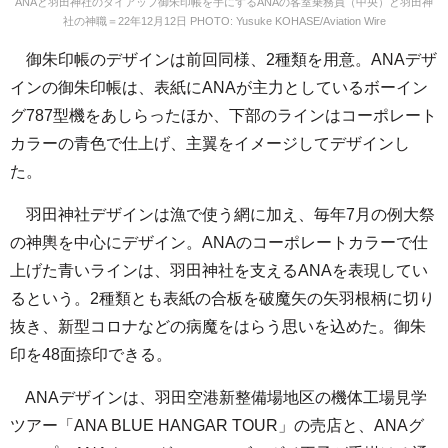
ANAと羽田神社のタイアップ御朱印帳を手にするANAの客室乗務員（中央）と羽田神
社の神職＝22年12月12日 PHOTO: Yusuke KOHASE/Aviation Wire
御朱印帳のデザインは前回同様、2種類を用意。ANAデザ
インの御朱印帳は、表紙にANAが主力としているボーイン
グ787型機をあしらったほか、下部のラインはコーポレート
カラーの青色で仕上げ、主翼をイメージしてデザインし
た。
羽田神社デザインは漁で使う網に加え、毎年7月の例大祭
の神輿を中心にデザイン。ANAのコーポレートカラーで仕
上げた青いラインは、羽田神社を支えるANAを表現してい
るという。2種類とも表紙の合板を破魔矢の矢羽根柄に切り
抜き、新型コロナなどの病魔をはらう思いを込めた。御朱
印を48面捺印できる。
ANAデザインは、羽田空港新整備場地区の機体工場見学
ツアー「ANA BLUE HANGAR TOUR」の売店と、ANAグ