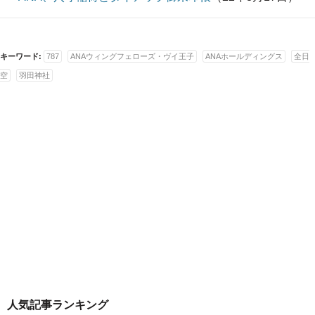
キーワード:
787
ANAウィングフェローズ・ヴイ王子
ANAホールディングス
全日
空
羽田神社
人気記事ランキング