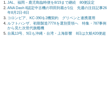
JAL、福岡－鹿児島臨時便を8/19まで継続 80便設定
ANA Dash 8認定中古機の羽田到着が1位 先週の注目記事26
年8月2日-8日
コロンビア、KC-390を2機契約 グリペンと連携運用
ルフトハンザ、初期製造777Xを選別受領へ 特集・787事例
から見た次世代旗艦機
台風13号、9日も沖縄・台湾・上海影響 8日は欠航420便超