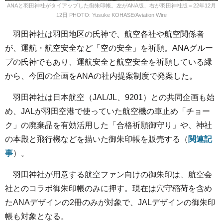
ANAと羽田神社がタイアップした御朱印帳。左がANA版、右が羽田神社版＝22年12月
12日 PHOTO: Yusuke KOHASE/Aviation Wire
羽田神社は羽田地区の氏神で、航空各社や航空関係者
が、運航・航空安全など「空の安全」を祈願。ANAグルー
プの氏神でもあり、運航安全と航空安全を祈願している縁
から、今回の企画をANAの社内提案制度で発案した。
羽田神社は日本航空（JAL/JL、9201）との共同企画も始
め、JALが羽田空港で使っていた航空機の車止め「チョー
ク」の廃棄品を有効活用した「合格祈願御守り」や、神社
の本殿と飛行機などを描いた御朱印帳を販売する（
関連記
事
）。
羽田神社が用意する航空ファン向けの御朱印は、航空会
社とのコラボ御朱印帳のみに押す。現在は穴守稲荷を含め
たANAデザインの2冊のみが対象で、JALデザインの御朱印
帳も対象となる。