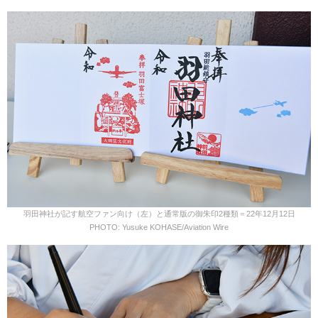
羽田神社が記す航空ファン向け（左）と通常版の御朱印2種類＝22年12月12日
PHOTO: Yusuke KOHASE/Aviation Wire