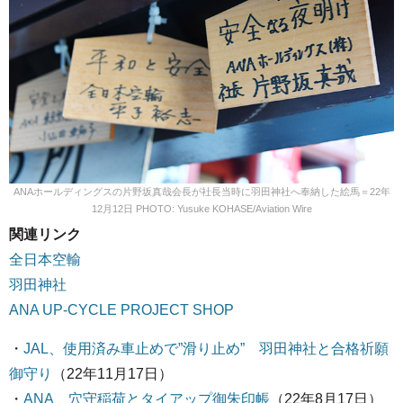
ANAホールディングスの片野坂真哉会長が社長当時に羽田神社へ奉納した絵馬＝22年
12月12日 PHOTO: Yusuke KOHASE/Aviation Wire
関連リンク
全日本空輸
羽田神社
ANA UP-CYCLE PROJECT SHOP
・
JAL、使用済み車止めで”滑り止め” 羽田神社と合格祈願
御守り
（22年11月17日）
・
ANA、穴守稲荷とタイアップ御朱印帳
（22年8月17日）