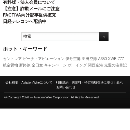
有料版・法人会員について
【注意】詐欺メールにご注意
FACTIVA向け記事提供拡充
日経テレコンへ配信中
ホット・キーワード
セントレア
ピーチ・アビエーション
伊丹空港
羽田空港
A350 XWB
777
航空貨物
新路線
全日空
キャンペーン
ボーイング
関西空港
先週の注目記
事
成田空港
旅客数
福岡空港
利用実績
訪日客
LCC
スターフライヤー
ANAホールディングス
787
新型コロナウイルス
国交省
A320
実績
737NG
会社概要
Aviation Wireについて
利用規約
購読料・特定商取引法に基づく表示
日本航空
エアバス
新千歳空港
人事
スカイマーク
発着回数
国交省航空局
お問い合わせ
客室乗務員
© Copyright 2026 — Aviation Wire Corporation. All Rights Reserved