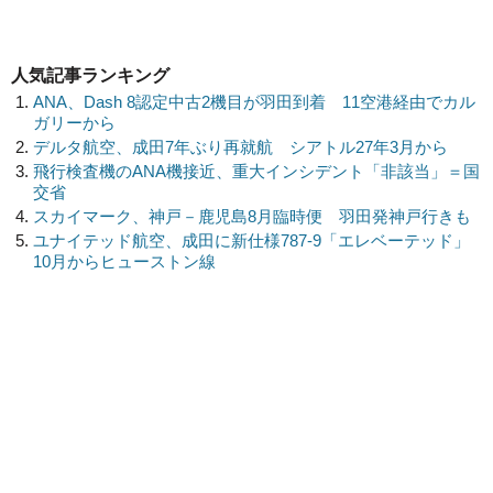
人気記事ランキング
ANA、Dash 8認定中古2機目が羽田到着 11空港経由でカル
ガリーから
デルタ航空、成田7年ぶり再就航 シアトル27年3月から
飛行検査機のANA機接近、重大インシデント「非該当」＝国
交省
スカイマーク、神戸－鹿児島8月臨時便 羽田発神戸行きも
ユナイテッド航空、成田に新仕様787-9「エレベーテッド」
10月からヒューストン線