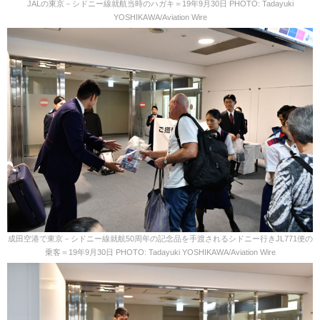
JALの東京－シドニー線就航当時のハガキ＝19年9月30日 PHOTO: Tadayuki
YOSHIKAWA/Aviation Wire
成田空港で東京－シドニー線就航50周年の記念品を手渡されるシドニー行きJL771便の
乗客＝19年9月30日 PHOTO: Tadayuki YOSHIKAWA/Aviation Wire