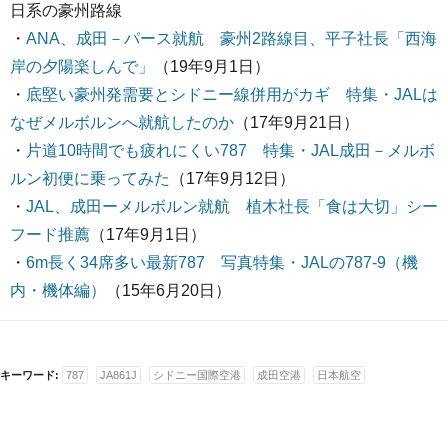
日系の豪州路線
・
ANA、成田－パース就航 豪州2路線目、平子社長「西海
岸の夕陽楽しんで」
（19年9月1日）
・
底堅い豪州発需要とシドニー線併用がカギ 特集・JALは
なぜメルボルンへ就航したのか
（17年9月21日）
・
片道10時間でも疲れにくい787 特集・JAL成田－メルボ
ルン初便に乗ってみた
（17年9月12日）
・
JAL、成田ーメルボルン就航 植木社長「食は大切」シー
フード推薦
（17年9月1日）
・
6m長く34席多い最新787 写真特集・JALの787-9（機
内・機体編）
（15年6月20日）
キーワード:
787
JA861J
シドニー国際空港
成田空港
日本航空