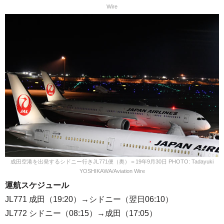
Wire
成田空港を出発するシドニー行きJL771便（奥）＝19年9月30日 PHOTO: Tadayuki
YOSHIKAWA/Aviation Wire
運航スケジュール
JL771 成田（19:20）→シドニー（翌日06:10）
JL772 シドニー（08:15）→成田（17:05）