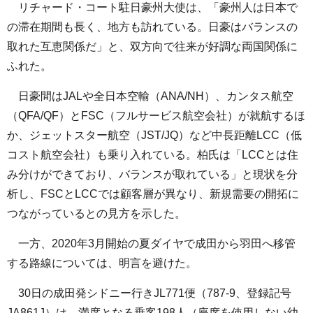
リチャード・コート駐日豪州大使は、「豪州人は日本で
の滞在期間も長く、地方も訪れている。日豪はバランスの
取れた互恵関係だ」と、双方向で往来が好調な両国関係に
ふれた。
日豪間はJALや全日本空輸（ANA/NH）、カンタス航空
（QFA/QF）とFSC（フルサービス航空会社）が就航するほ
か、ジェットスター航空（JST/JQ）など中長距離LCC（低
コスト航空会社）も乗り入れている。柏氏は「LCCとは住
み分けができており、バランスが取れている」と現状を分
析し、FSCとLCCでは顧客層が異なり、新規需要の開拓に
つながっているとの見方を示した。
一方、2020年3月開始の夏ダイヤで成田から羽田へ移管
する路線については、明言を避けた。
30日の成田発シドニー行きJL771便（787-9、登録記号
JA861J）は、満席となる乗客198人（座席を使用しない幼