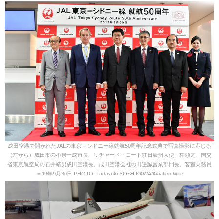
成田空港で開かれたJALの東京－シドニー線就航50周年記念式典で写真撮影に応じる
（左から）成田市の小泉一成市長、リチャード・コート駐日豪州大使、柏頼之、国交
省東京航空局の石井靖男成田空港長、成田空港会社の田邉誠営業部門長、客室乗務員
＝19年9月30日 PHOTO: Tadayuki YOSHIKAWA/Aviation Wire