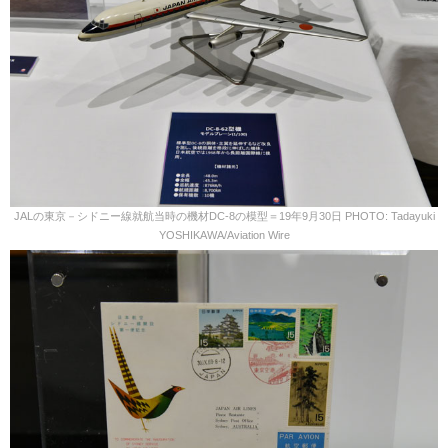
JALの東京－シドニー線就航当時の機材DC-8の模型＝19年9月30日 PHOTO: Tadayuki
YOSHIKAWA/Aviation Wire