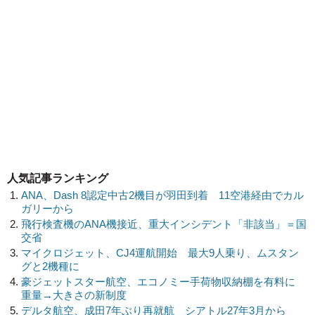
人気記事ランキング
ANA、Dash 8認定中古2機目が羽田到着 11空港経由でカル
ガリーから
飛行検査機のANA機接近、重大インシデント「非該当」＝国
交省
マイクロジェット、CJ4運航開始 最大9人乗り、ムスタン
グと2機種に
豪ジェットスター航空、エコノミー手荷物収納棚を有料に
重量→大きさの新制度
デルタ航空、成田7年ぶり再就航 シアトル27年3月から