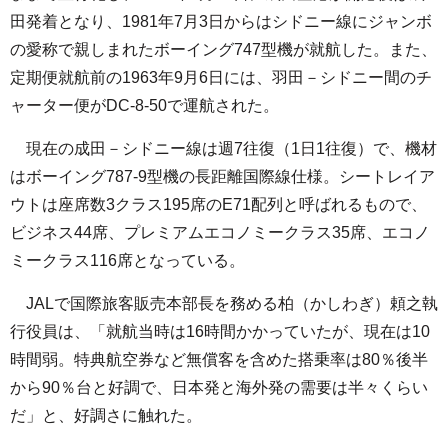
田発着となり、1981年7月3日からはシドニー線にジャンボ
の愛称で親しまれたボーイング747型機が就航した。また、
定期便就航前の1963年9月6日には、羽田－シドニー間のチ
ャーター便がDC-8-50で運航された。
現在の成田－シドニー線は週7往復（1日1往復）で、機材
はボーイング787-9型機の長距離国際線仕様。シートレイア
ウトは座席数3クラス195席のE71配列と呼ばれるもので、
ビジネス44席、プレミアムエコノミークラス35席、エコノ
ミークラス116席となっている。
JALで国際旅客販売本部長を務める柏（かしわぎ）頼之執
行役員は、「就航当時は16時間かかっていたが、現在は10
時間弱。特典航空券など無償客を含めた搭乗率は80％後半
から90％台と好調で、日本発と海外発の需要は半々くらい
だ」と、好調さに触れた。