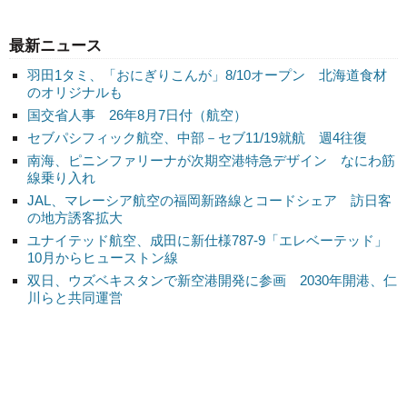
最新ニュース
羽田1タミ、「おにぎりこんが」8/10オープン 北海道食材
のオリジナルも
国交省人事 26年8月7日付（航空）
セブパシフィック航空、中部－セブ11/19就航 週4往復
南海、ピニンファリーナが次期空港特急デザイン なにわ筋
線乗り入れ
JAL、マレーシア航空の福岡新路線とコードシェア 訪日客
の地方誘客拡大
ユナイテッド航空、成田に新仕様787-9「エレベーテッド」
10月からヒューストン線
双日、ウズベキスタンで新空港開発に参画 2030年開港、仁
川らと共同運営