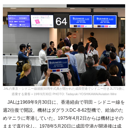
JALの東京－シドニー線就航50周年式典が開かれた成田空港でシドニー行きJL771便に
搭乗する乗客＝19年9月30日 PHOTO: Tadayuki YOSHIKAWA/Aviation Wire
JALは1969年9月30日に、香港経由で羽田－シドニー線を
週2往復で開設。機材はダグラスDC-8-62型機で、給油のた
めマニラに寄港していた。1975年4月2日からは機材はその
ままで直行化し、1978年5月20日に成田空港が開港後は成