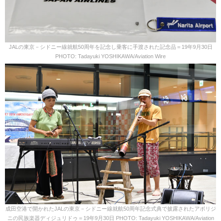
JALの東京－シドニー線就航50周年を記念し乗客に手渡された記念品＝19年9月30日
PHOTO: Tadayuki YOSHIKAWA/Aviation Wire
成田空港で開かれたJALの東京－シドニー線就航50周年記念式典で披露されたアボリジ
ニの民族楽器ディジュリドゥ＝19年9月30日 PHOTO: Tadayuki YOSHIKAWA/Aviation