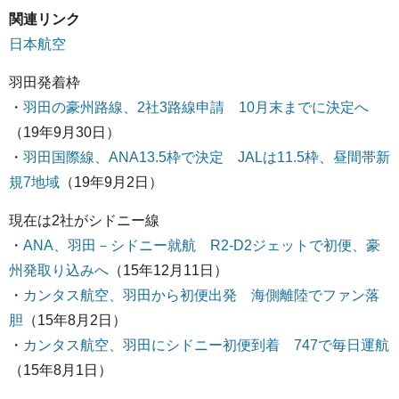
関連リンク
日本航空
羽田発着枠
・
羽田の豪州路線、2社3路線申請 10月末までに決定へ
（19年9月30日）
・
羽田国際線、ANA13.5枠で決定 JALは11.5枠、昼間帯新
規7地域
（19年9月2日）
現在は2社がシドニー線
・
ANA、羽田－シドニー就航 R2-D2ジェットで初便、豪
州発取り込みへ
（15年12月11日）
・
カンタス航空、羽田から初便出発 海側離陸でファン落
胆
（15年8月2日）
・
カンタス航空、羽田にシドニー初便到着 747で毎日運航
（15年8月1日）