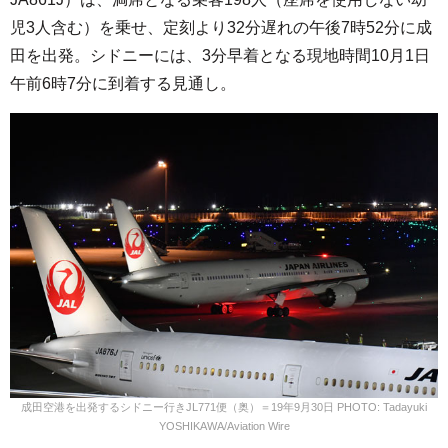
児3人含む）を乗せ、定刻より32分遅れの午後7時52分に成
田を出発。シドニーには、3分早着となる現地時間10月1日
午前6時7分に到着する見通し。
成田空港を出発するシドニー行きJL771便（奥）＝19年9月30日 PHOTO: Tadayuki
YOSHIKAWA/Aviation Wire