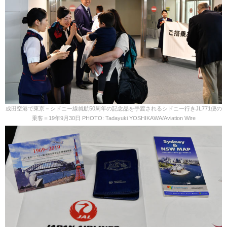
成田空港で東京－シドニー線就航50周年の記念品を手渡されるシドニー行きJL771便の
乗客＝19年9月30日 PHOTO: Tadayuki YOSHIKAWA/Aviation Wire