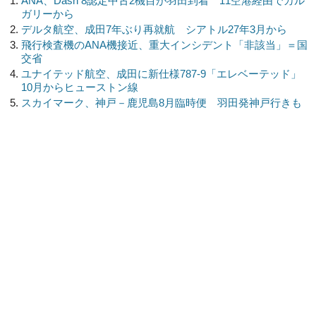
ANA、Dash 8認定中古2機目が羽田到着 11空港経由でカル
ガリーから
デルタ航空、成田7年ぶり再就航 シアトル27年3月から
飛行検査機のANA機接近、重大インシデント「非該当」＝国
交省
ユナイテッド航空、成田に新仕様787-9「エレベーテッド」
10月からヒューストン線
スカイマーク、神戸－鹿児島8月臨時便 羽田発神戸行きも