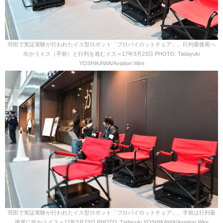
羽田で実証実験が行われたイス型ロボット「プロパイロットチェア」。行列最後尾へ
向かうイス（手前）と行列を進むイス＝17年3月23日 PHOTO: Tadayuki
YOSHIKAWA/Aviation Wire
羽田で実証実験が行われたイス型ロボット「プロパイロットチェア」。手前は行列最
後尾に向かうイス＝17年3月23日 PHOTO: Tadayuki YOSHIKAWA/Aviation Wire