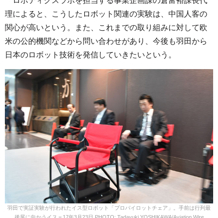
ロボティクスラボを担当する事業企画課の倉富裕課長代
理によると、こうしたロボット関連の実験は、中国人客の
関心が高いという。また、これまでの取り組みに対して欧
米の公的機関などから問い合わせがあり、今後も羽田から
日本のロボット技術を発信していきたいという。
羽田で実証実験が行われたイス型ロボット「プロパイロットチェア」。手前は行列最
後尾に向かうイス＝17年3月23日 PHOTO: Tadayuki YOSHIKAWA/Aviation Wire