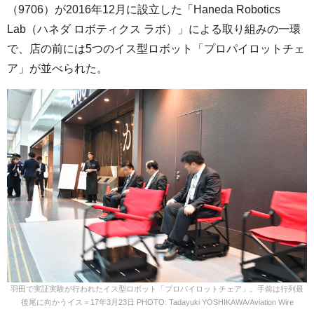
（9706）が2016年12月に設立した「Haneda Robotics
Lab（ハネダ ロボティクス ラボ）」による取り組みの一環
で、店の前には5つのイス型ロボット「プロパイロットチェ
ア」が並べられた。
羽田で実証実験が行われたイス型ロボット「プロパイロットチェア」。手前は行列最
後尾に向かうイス＝17年3月23日 PHOTO: Tadayuki YOSHIKAWA/Aviation Wire