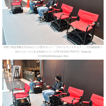
羽田で実証実験が行われたイス型ロボット「プロパイロットチェア」。行列最後尾へ
向かうルートに出る先頭のイス＝17年3月23日 PHOTO: Tadayuki
YOSHIKAWA/Aviation Wire