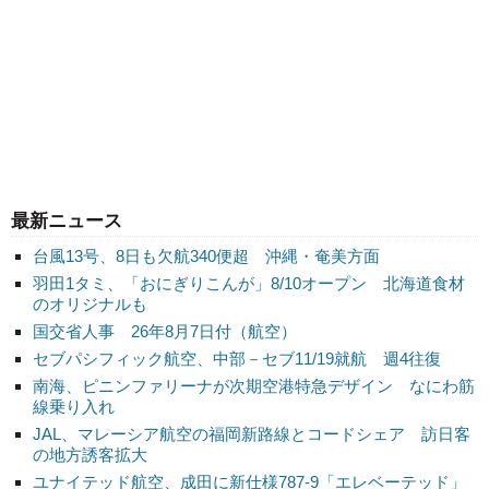
最新ニュース
台風13号、8日も欠航340便超 沖縄・奄美方面
羽田1タミ、「おにぎりこんが」8/10オープン 北海道食材
のオリジナルも
国交省人事 26年8月7日付（航空）
セブパシフィック航空、中部－セブ11/19就航 週4往復
南海、ピニンファリーナが次期空港特急デザイン なにわ筋
線乗り入れ
JAL、マレーシア航空の福岡新路線とコードシェア 訪日客
の地方誘客拡大
ユナイテッド航空、成田に新仕様787-9「エレベーテッド」