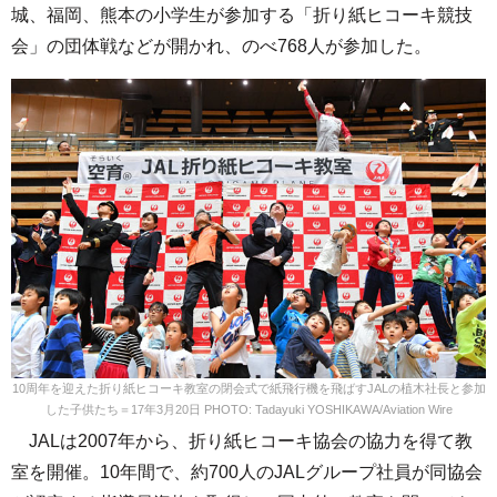
城、福岡、熊本の小学生が参加する「折り紙ヒコーキ競技
会」の団体戦などが開かれ、のべ768人が参加した。
10周年を迎えた折り紙ヒコーキ教室の閉会式で紙飛行機を飛ばすJALの植木社長と参加
した子供たち＝17年3月20日 PHOTO: Tadayuki YOSHIKAWA/Aviation Wire
JALは2007年から、折り紙ヒコーキ協会の協力を得て教
室を開催。10年間で、約700人のJALグループ社員が同協会