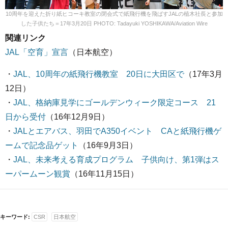
10周年を迎えた折り紙ヒコーキ教室の閉会式で紙飛行機を飛ばすJALの植木社長と参加
した子供たち＝17年3月20日 PHOTO: Tadayuki YOSHIKAWA/Aviation Wire
関連リンク
JAL「空育」宣言
（日本航空）
・
JAL、10周年の紙飛行機教室 20日に大田区で
（17年3月
12日）
・
JAL、格納庫見学にゴールデンウィーク限定コース 21
日から受付
（16年12月9日）
・
JALとエアバス、羽田でA350イベント CAと紙飛行機ゲ
ームで記念品ゲット
（16年9月3日）
・
JAL、未来考える育成プログラム 子供向け、第1弾はス
ーパームーン観賞
（16年11月15日）
キーワード:
CSR
日本航空