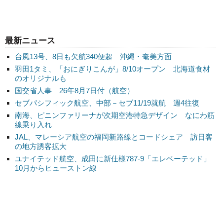
最新ニュース
台風13号、8日も欠航340便超 沖縄・奄美方面
羽田1タミ、「おにぎりこんが」8/10オープン 北海道食材
のオリジナルも
国交省人事 26年8月7日付（航空）
セブパシフィック航空、中部－セブ11/19就航 週4往復
南海、ピニンファリーナが次期空港特急デザイン なにわ筋
線乗り入れ
JAL、マレーシア航空の福岡新路線とコードシェア 訪日客
の地方誘客拡大
ユナイテッド航空、成田に新仕様787-9「エレベーテッド」
10月からヒューストン線