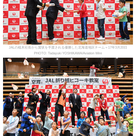
JALの植木社長から賞状を手渡される優勝した北海道地区チーム＝17年3月20日
PHOTO: Tadayuki YOSHIKAWA/Aviation Wire