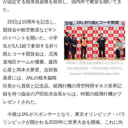
が認定する指導員資格を取得し、国内外で教室を開いてき
た。
20日は10周年を記念し、
競技会や航空教室など4つ
のイベントを開いた。小学
生が3人1組で参加する折り
紙ヒコーキ競技会は、北海
道地区チームが優勝。森田
2020年に世界大会を開催すると宣言する
JALの植木社長＝17年3月20日 PHOTO:
心君と岡本大夢君、吉田敦
Tadayuki YOSHIKAWA/Aviation Wire
基君には、JALの植木義晴
社長から賞状と記念品、紙飛行機の滞空時間ギネス世界記
録を持つ協会の戸田拓夫会長からは、特製の紙飛行機がプ
レゼントされた。
今後はJALがスポンサーとなり、東京オリンピック・パラ
リンピックが開かれる2020年に世界大会を開催。これに向