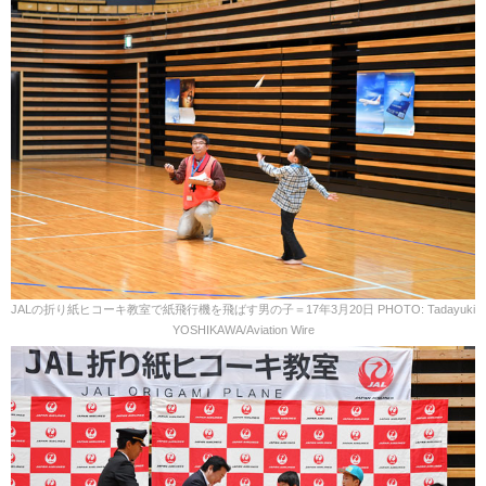
JALの折り紙ヒコーキ教室で紙飛行機を飛ばす男の子＝17年3月20日 PHOTO: Tadayuki
YOSHIKAWA/Aviation Wire