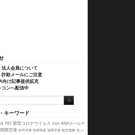
せ
・法人会員について
】詐欺メールにご注意
IVA向け記事提供拡充
レコンへ配信中
・キーワード
787
新型コロナウイルス
ANAホールデ
局
A320
関西空港
セン
伊丹空港
利用実績
福岡空港
航空貨物