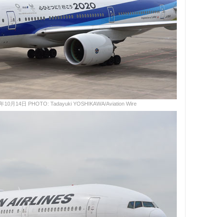
日 PHOTO: Tadayuki YOSHIKAWA/Aviation Wire