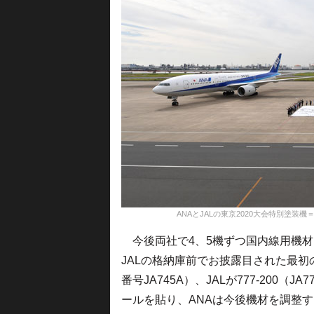
ANAとJALの東京2020大会特別塗装機＝16年10月
今後両社で4、5機ずつ国内線用機材
JALの格納庫前でお披露目された最初の
番号JA745A）、JALが777-200（JA77
ールを貼り、ANAは今後機材を調整