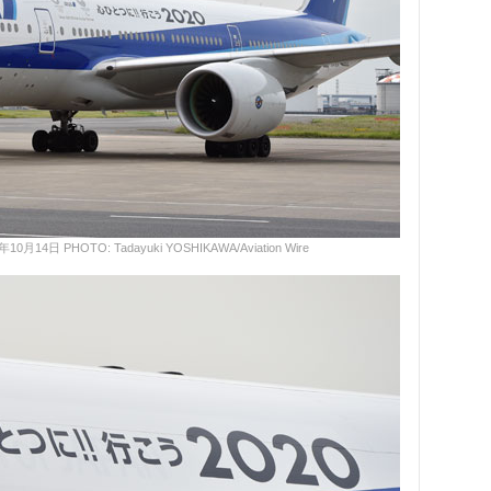
日 PHOTO: Tadayuki YOSHIKAWA/Aviation Wire