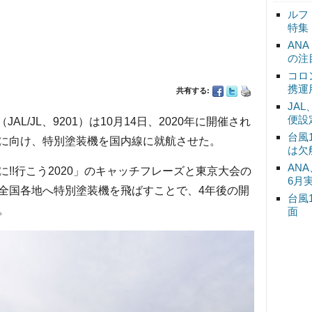
ルフ
特集
AN
の注
コロ
携運
共有する:
JA
便設
L/JL、9201）は10月14日、2020年に開催され
台風
に向け、特別塗装機を国内線に就航させた。
は欠
ANA
!行こう2020」のキャッチフレーズと東京大会の
6月
全国各地へ特別塗装機を飛ばすことで、4年後の開
台風
。
面