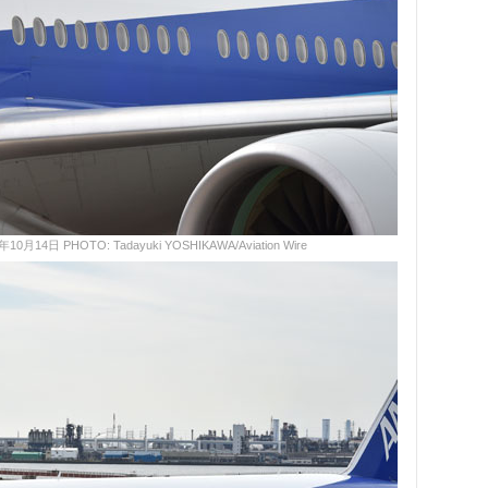
日 PHOTO: Tadayuki YOSHIKAWA/Aviation Wire