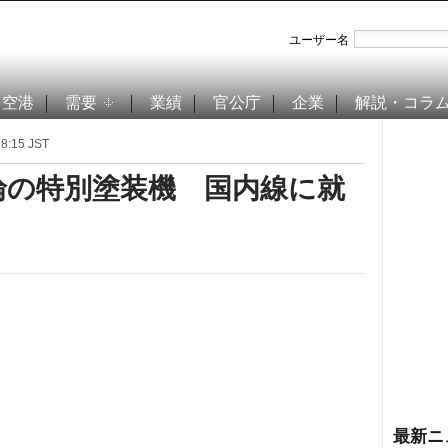
ユーザー名
空港
需要
業績
官公庁
企業
解説・コラ
:15 JST
五輪の特別塗装機 国内線に就
最新ニ