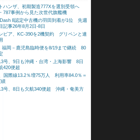
トハンザ、初期製造777Xを選別受領へ
・787事例から見た次世代旗艦機
A Dash 8認定中古機の羽田到着が1位 先週
目記事26年8月2日-8日
ンビア、KC-390を2機契約 グリペンと連
用
L、福岡－鹿児島臨時便を8/19まで継続 80
定
13号、9日も沖縄・台湾・上海影響 8日
航420便超
、国際線13.2％増75万人 利用率84.0％＝
実績
13号、8日も欠航340便超 沖縄・奄美方