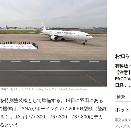
お知ら
有料版
【注意
FACT
日経テ
14日 PHOTO: Tadayuki YOSHIKAWA/Aviation Wire
を特別塗装機として準備する。14日に羽田にある
機体は、ANAがボーイング777-200ER型機（登録
ホット
3J）。JALは777-300、767-300、737-800にデカ
国交省航空
するという。
ィングス