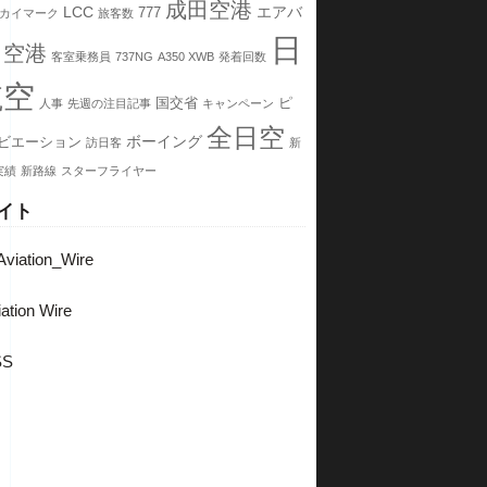
成田空港
LCC
エアバ
777
カイマーク
旅客数
日
田空港
客室乗務員
737NG
A350 XWB
発着回数
航空
国交省
ピ
人事
先週の注目記事
キャンペーン
全日空
ボーイング
ビエーション
訪日客
新
実績
新路線
スターフライヤー
イト
viation_Wire
ation Wire
SS