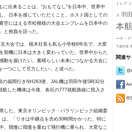
トレア
ス
もに出来ることは、“おもてなし”を日本中、世界中
羽
し、日本を感じていただくこと。ホスト国としての
ス
青空にはえる市松模様の大会エンブレムを日本中の
本
」と抱負を語った。
ーチ・ア
東京大会では、植木社長も私も小学校6年生で、大変
千歳空港
を契機に日本は大きく変わっていた。世界中からた
関連サ
感動を届けたい。素晴らしい未来につながる大会に
心を一つにして尽力したい」と述べた。
@A
の福岡行きNH263便、JAL機は羽田午後5時32分
Avi
回就航した機体は今後、各社の777就航路線に投入さ
R
席した、東京オリンピック・パラリンピック組織委
）は、「リオは中継点を含め30時間かかった。特に
中、我慢に我慢を重ねて飛行機に乗られ、大変なこ