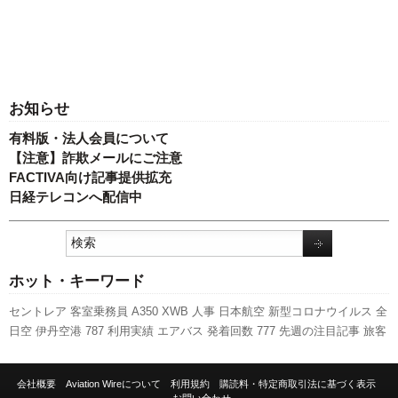
お知らせ
有料版・法人会員について
【注意】詐欺メールにご注意
FACTIVA向け記事提供拡充
日経テレコンへ配信中
ホット・キーワード
セントレア
客室乗務員
A350 XWB
人事
日本航空
新型コロナウイルス
全
日空
伊丹空港
787
利用実績
エアバス
発着回数
777
先週の注目記事
旅客
数
737NG
航空貨物
ボーイング
ANAホールディングス
新千歳空港
ピー
チ・アビエーション
訪日客
キャンペーン
実績
成田空港
LCC
国交省
関
会社概要
Aviation Wireについて
利用規約
購読料・特定商取引法に基づく表示
西空港
スターフライヤー
A320
羽田空港
新路線
スカイマーク
福岡空港