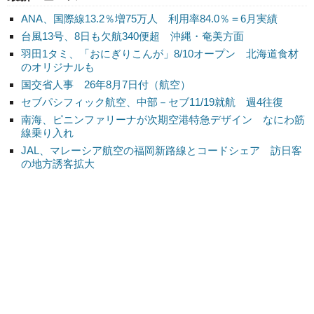
ANA、国際線13.2％増75万人 利用率84.0％＝6月実績
台風13号、8日も欠航340便超 沖縄・奄美方面
羽田1タミ、「おにぎりこんが」8/10オープン 北海道食材
のオリジナルも
国交省人事 26年8月7日付（航空）
セブパシフィック航空、中部－セブ11/19就航 週4往復
南海、ピニンファリーナが次期空港特急デザイン なにわ筋
線乗り入れ
JAL、マレーシア航空の福岡新路線とコードシェア 訪日客
の地方誘客拡大