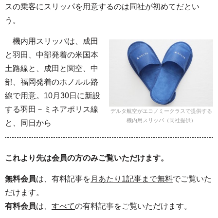
スの乗客にスリッパを用意するのは同社が初めてだとい
う。
機内用スリッパは、成田
と羽田、中部発着の米国本
土路線と、成田と関空、中
部、福岡発着のホノルル路
線で用意。10月30日に新設
する羽田－ミネアポリス線
デルタ航空がエコノミークラスで提供する
機内用スリッパ（同社提供）
と、同日から
これより先は会員の方のみご覧いただけます。
無料会員
は、有料記事を
月あたり1記事まで無料
でご覧いた
だけます。
有料会員
は、
すべて
の有料記事をご覧いただけます。