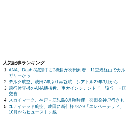
人気記事ランキング
ANA、Dash 8認定中古2機目が羽田到着 11空港経由でカル
ガリーから
デルタ航空、成田7年ぶり再就航 シアトル27年3月から
飛行検査機のANA機接近、重大インシデント「非該当」＝国
交省
スカイマーク、神戸－鹿児島8月臨時便 羽田発神戸行きも
ユナイテッド航空、成田に新仕様787-9「エレベーテッド」
10月からヒューストン線