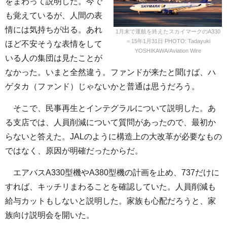
をまわって説明した。今で
も覚えているが、人間の表
情には気持ちが出る。あれ
1月末で運航を終えたスカイマークのA330
＝15年1月31日 PHOTO: Tadayuki
ほど不安そうな表情をして
YOSHIKAWA/Aviation Wire
いる人の集団は見たことが
なかった。いまと全然違う。ファンドが来たと聞けば、ハ
ゲタカ（ファンド）じゃないかと普通は思うだろう。
そこで、民事再生とインテグラルについて説明した。あ
る支店では、人員削減について質問があったので、最初か
らないと答えた。JALのように構造上の大改革が必要なもの
ではなく、原因が明確だったからだ。
エアバスA330型機やA380型機の計画を止め、737だけに
すれば、キッチリまわることを確認していた。人員削減も
給与カットもしないと説明した。家族も心配だろうと、家
族向け説明会を開いた。