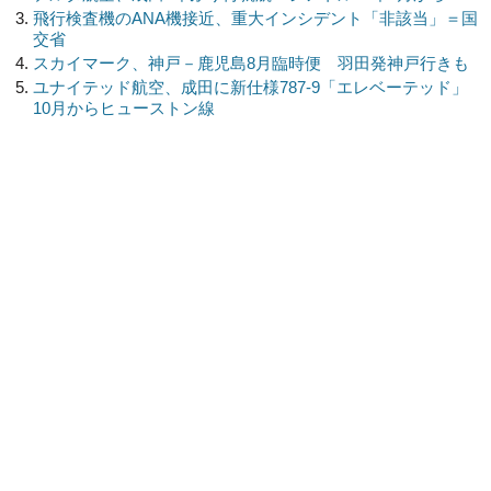
飛行検査機のANA機接近、重大インシデント「非該当」＝国
交省
スカイマーク、神戸－鹿児島8月臨時便 羽田発神戸行きも
ユナイテッド航空、成田に新仕様787-9「エレベーテッド」
10月からヒューストン線