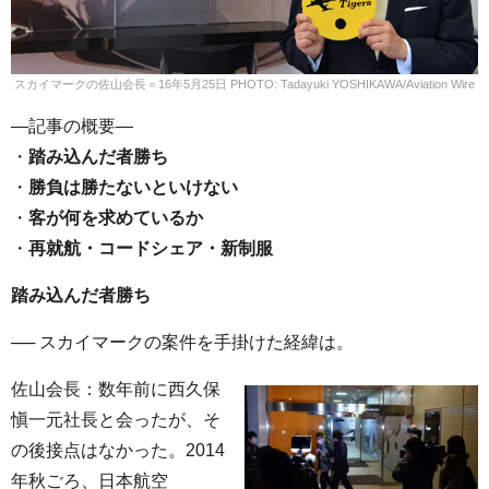
スカイマークの佐山会長＝16年5月25日 PHOTO: Tadayuki YOSHIKAWA/Aviation Wire
—記事の概要—
・
踏み込んだ者勝ち
・
勝負は勝たないといけない
・
客が何を求めているか
・
再就航・コードシェア・新制服
踏み込んだ者勝ち
── スカイマークの案件を手掛けた経緯は。
佐山会長：数年前に西久保
愼一元社長と会ったが、そ
の後接点はなかった。2014
年秋ごろ、日本航空