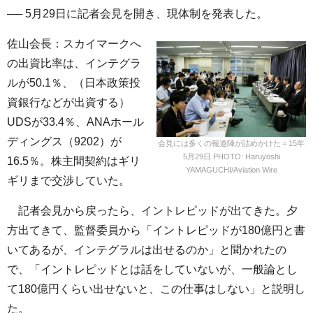
── 5月29日に記者会見を開き、現体制を発表した。
佐山会長：スカイマークへ
の出資比率は、インテグラ
ルが50.1％、（日本政策投
資銀行などが出資する）
UDSが33.4％、ANAホール
ディングス（9202）が
会見には多くの報道陣が詰めかけた＝15年
5月29日 PHOTO: Haruyoshi
16.5％。株主間契約はギリ
YAMAGUCHI/Aviation Wire
ギリまで交渉していた。
記者会見から戻ったら、イントレピッドが出てきた。夕
方出てきて、監督委員から「イントレピッドが180億円と書
いてあるが、インテグラルは出せるのか」と聞かれたの
で、「イントレピッドとは話をしていないが、一般論とし
て180億円くらい出せないと、この仕事はしない」と説明し
た。