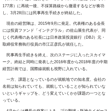
177席）に再統一後、不採算路線から撤退するなどが奏功
し、3月28日には民事再生手続きが終結した。
現在の経営陣は、2015年9月に発足。代表権のある会長
には投資ファンド「インテグラル」の佐山展生代表が、同
じく代表権のある社長には日本政策投資銀行（DBJ）元・
取締役常務執行役員の市江正彦氏が就任した。
民事再生手続きを終え、次のステージに入ったスカイマ
ーク。終結と同時に発表した2016年度から2018年度の中期
経営計画では、国際線就航も視野に入れている。
一方、課題となっているのが就航地での知名度。会社の
名前は知られていても、就航していることが知られていな
いというギャップを、どう変えていくかが課題の一つとな
っている。
4月からは機長の発案による、プロ野球・阪神タイガース