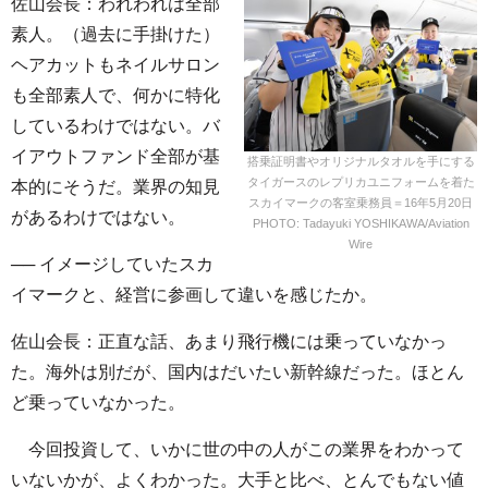
佐山会長：われわれは全部
素人。（過去に手掛けた）
ヘアカットもネイルサロン
も全部素人で、何かに特化
しているわけではない。バ
イアウトファンド全部が基
搭乗証明書やオリジナルタオルを手にする
タイガースのレプリカユニフォームを着た
本的にそうだ。業界の知見
スカイマークの客室乗務員＝16年5月20日
があるわけではない。
PHOTO: Tadayuki YOSHIKAWA/Aviation
Wire
── イメージしていたスカ
イマークと、経営に参画して違いを感じたか。
佐山会長：正直な話、あまり飛行機には乗っていなかっ
た。海外は別だが、国内はだいたい新幹線だった。ほとん
ど乗っていなかった。
今回投資して、いかに世の中の人がこの業界をわかって
いないかが、よくわかった。大手と比べ、とんでもない値