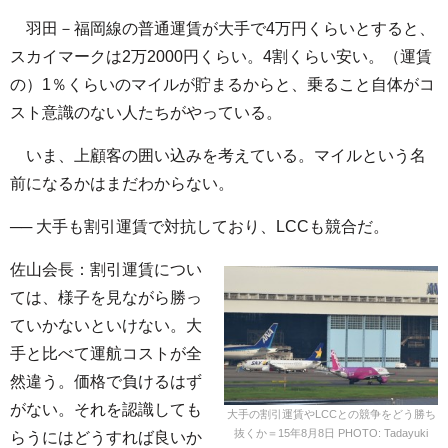
羽田－福岡線の普通運賃が大手で4万円くらいとすると、
スカイマークは2万2000円くらい。4割くらい安い。（運賃
の）1％くらいのマイルが貯まるからと、乗ること自体がコ
スト意識のない人たちがやっている。
いま、上顧客の囲い込みを考えている。マイルという名
前になるかはまだわからない。
── 大手も割引運賃で対抗しており、LCCも競合だ。
佐山会長：割引運賃につい
ては、様子を見ながら勝っ
ていかないといけない。大
手と比べて運航コストが全
然違う。価格で負けるはず
がない。それを認識しても
大手の割引運賃やLCCとの競争をどう勝ち
抜くか＝15年8月8日 PHOTO: Tadayuki
らうにはどうすれば良いか