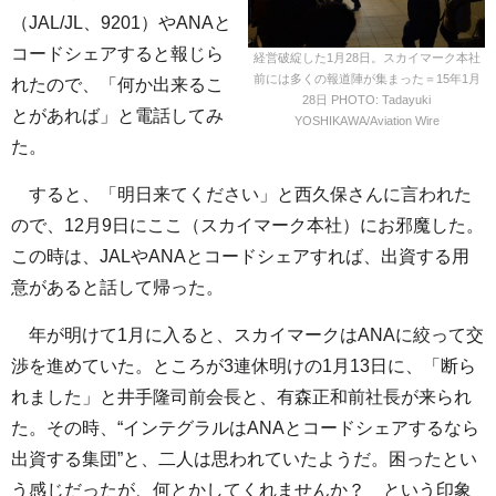
（JAL/JL、9201）やANAと
コードシェアすると報じら
経営破綻した1月28日。スカイマーク本社
前には多くの報道陣が集まった＝15年1月
れたので、「何か出来るこ
28日 PHOTO: Tadayuki
とがあれば」と電話してみ
YOSHIKAWA/Aviation Wire
た。
すると、「明日来てください」と西久保さんに言われた
ので、12月9日にここ（スカイマーク本社）にお邪魔した。
この時は、JALやANAとコードシェアすれば、出資する用
意があると話して帰った。
年が明けて1月に入ると、スカイマークはANAに絞って交
渉を進めていた。ところが3連休明けの1月13日に、「断ら
れました」と井手隆司前会長と、有森正和前社長が来られ
た。その時、“インテグラルはANAとコードシェアするなら
出資する集団”と、二人は思われていたようだ。困ったとい
う感じだったが、何とかしてくれませんか？ という印象