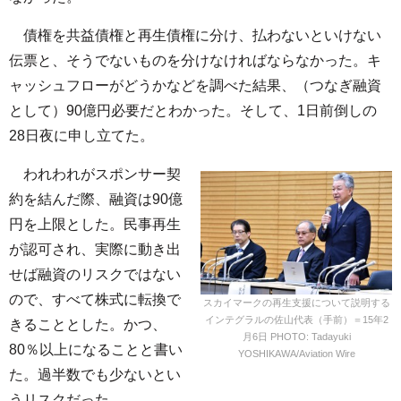
債権を共益債権と再生債権に分け、払わないといけない
伝票と、そうでないものを分けなければならなかった。キ
ャッシュフローがどうかなどを調べた結果、（つなぎ融資
として）90億円必要だとわかった。そして、1日前倒しの
28日夜に申し立てた。
われわれがスポンサー契
約を結んだ際、融資は90億
円を上限とした。民事再生
が認可され、実際に動き出
せば融資のリスクではない
ので、すべて株式に転換で
スカイマークの再生支援について説明する
インテグラルの佐山代表（手前）＝15年2
きることとした。かつ、
月6日 PHOTO: Tadayuki
80％以上になることと書い
YOSHIKAWA/Aviation Wire
た。過半数でも少ないとい
うリスクだった。