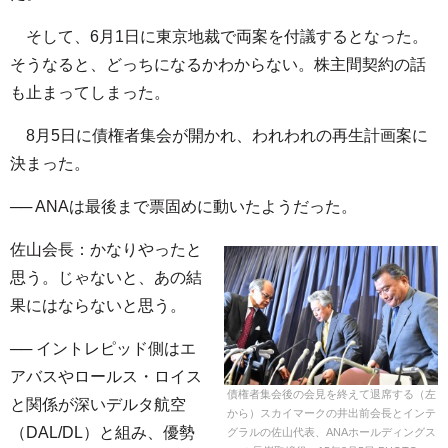
そして、6月1日に東京地裁で両案を付議するとなった。
そうなると、どっちになるかわからない。株主間契約の話
も止まってしまった。
8月5日に債権者集会が開かれ、われわれの再生計画案に
決まった。
── ANAは最後まで票固めに動いたようだった。
佐山会長：かなりやったと
思う。じゃないと、あの結
果にはならないと思う。
── イントレピッド側はエ
アバスやロールス・ロイス
債権者集会後の会見を終えて退席する（左
と関係が深いデルタ航空
から）スカイマークの井出前会長とインテ
（DAL/DL）と組み、優勢
グラルの佐山代表、ANAホールディングス