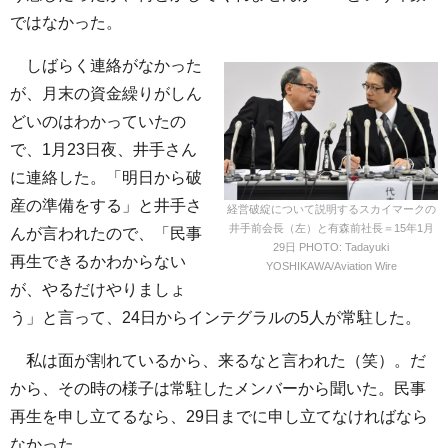
ではなかった。
しばらく連絡がなかった
が、月末の資金繰りがしん
どいのはわかっていたの
で、1月23日夜、井手さん
に連絡した。「明日から破
産の準備をする」と井手さ
経営破綻について説明するスカイマークの
井手前会長（左）と有森前社長＝15年1月
んが言われたので、「民事
29日 PHOTO: Tadayuki
再生できるかわからない
YOSHIKAWA/Aviation Wire
が、やるだけやりましょ
う」と言って、24日からインテグラルの5人が常駐した。
私は面が割れているから、来るなと言われた（笑）。だ
から、その時の様子は常駐したメンバーから聞いた。民事
再生を申し立てるなら、29日までに申し立てなければなら
なかった。