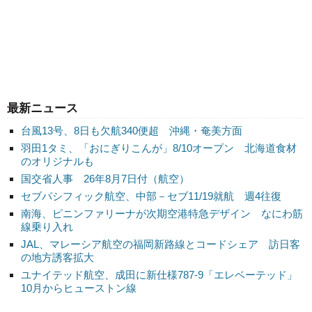
最新ニュース
台風13号、8日も欠航340便超 沖縄・奄美方面
羽田1タミ、「おにぎりこんが」8/10オープン 北海道食材
のオリジナルも
国交省人事 26年8月7日付（航空）
セブパシフィック航空、中部－セブ11/19就航 週4往復
南海、ピニンファリーナが次期空港特急デザイン なにわ筋
線乗り入れ
JAL、マレーシア航空の福岡新路線とコードシェア 訪日客
の地方誘客拡大
ユナイテッド航空、成田に新仕様787-9「エレベーテッド」
10月からヒューストン線