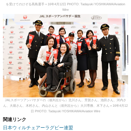
を受けてのけぞる髙島選手＝16年4月12日 PHOTO: Tadayuki YOSHIKAWA/Aviation
Wire
JALスポーツアンバサダーの（後列左から）北川さん、芳賀さん、池田さん、河内さ
ん、大堀さん、木村さん、内山さんと（前列左から）大川専務、木下さん＝16年4月12
日 PHOTO: Tadayuki YOSHIKAWA/Aviation Wire
関連リンク
日本ウィルチェアーラグビー連盟