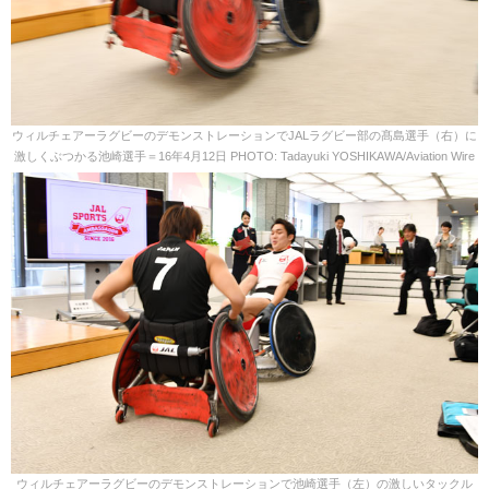
ウィルチェアーラグビーのデモンストレーションでJALラグビー部の髙島選手（右）に
激しくぶつかる池崎選手＝16年4月12日 PHOTO: Tadayuki YOSHIKAWA/Aviation Wire
ウィルチェアーラグビーのデモンストレーションで池崎選手（左）の激しいタックル