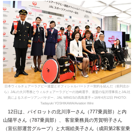
日本ウィルチェアーラグビー連盟とオフィシャルパートナー契約を結んだ（前列左か
ら）JALの大川専務とウィルチェアーラグビーの池崎選手、連盟の塩沢理事長とJAL社
員によるスポーツアンバサダー、JAL WINGSの髙島選手＝16年4月12日 PHOTO:
Tadayuki YOSHIKAWA/Aviation Wire
12日は、パイロットの北川淳一さん（777乗員部）と内
山陽平さん（787乗員部）、 客室乗務員の芳賀明子さん
（宣伝部運営グループ）と大堀絵美子さん（成田第2客室乗