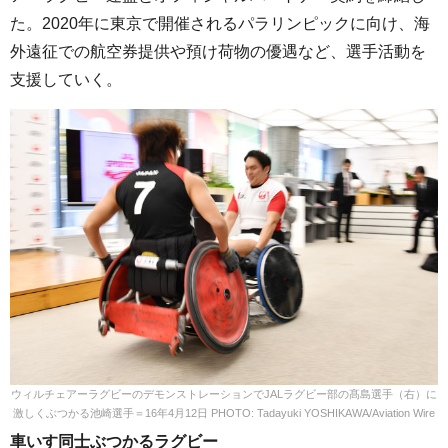
た。2020年に東京で開催されるパラリンピックに向け、海
外遠征での航空券提供や預け荷物の優遇など、選手活動を
支援していく。
ウィルチェアーラグビーのデモンストレーションでJALラグビー部の髙島選手（右）に
激しくぶつかる池崎選手＝16年4月12日 PHOTO: Tadayuki YOSHIKAWA/Aviation Wire
車いす同士ぶつかるラグビー