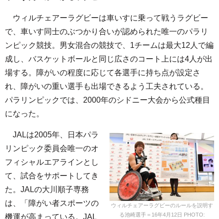
ウィルチェアーラグビーは車いすに乗って戦うラグビー
で、車いす同士のぶつかり合いが認められた唯一のパラリ
ンピック競技。男女混合の競技で、1チームは最大12人で編
成し、バスケットボールと同じ広さのコート上には4人が出
場する。障がいの程度に応じて各選手に持ち点が設定さ
れ、障がいの重い選手も出場できるよう工夫されている。
パラリンピックでは、2000年のシドニー大会から公式種目
になった。
JALは2005年、日本パラ
リンピック委員会唯一のオ
フィシャルエアラインとし
て、試合をサポートしてき
た。JALの大川順子専務
は、「障がい者スポーツの
ウィルチェアーラグビーのルールを説明す
る池崎選手＝16年4月12日 PHOTO:
機運が高まっている。JAL