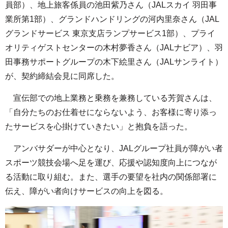
員部）、地上旅客係員の池田紫乃さん（JALスカイ 羽田事
業所第1部）、グランドハンドリングの河内里奈さん（JAL
グランドサービス 東京支店ランプサービス1部）、プライ
オリティゲストセンターの木村夢香さん（JALナビア）、羽
田事務サポートグループの木下絵里さん（JALサンライト）
が、契約締結会見に同席した。
宣伝部での地上業務と乗務を兼務している芳賀さんは、
「自分たちのお仕着せにならないよう、お客様に寄り添っ
たサービスを心掛けていきたい」と抱負を語った。
アンバサダーが中心となり、JALグループ社員が障がい者
スポーツ競技会場へ足を運び、応援や認知度向上につなが
る活動に取り組む。また、選手の要望を社内の関係部署に
伝え、障がい者向けサービスの向上を図る。