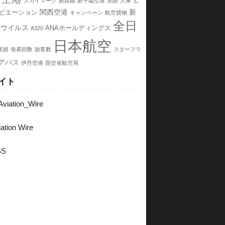
ピ
スカイマーク
新路線
新千歳空港
実績
人事
関西空港
新
ビエーション
キャンペーン
航空貨物
全日
ナウイルス
ANAホールディングス
A320
日本航空
実績
発着回数
旅客数
スターフラ
アバス
伊丹空港
国交省航空局
イト
viation_Wire
ation Wire
SS