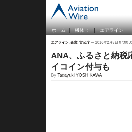
ホーム
機体
エアライン
エアライン
,
企業
,
官公庁
— 2016年2月8日 07:00 J
ANA、ふるさと納税
イコイン付与も
By
Tadayuki YOSHIKAWA