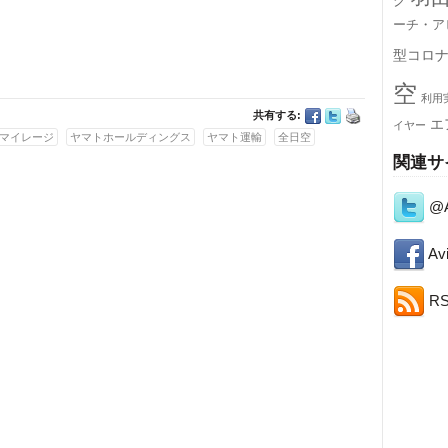
グ
ーチ・ア
型コロ
空
利用
共有する:
エ
イヤー
マイレージ
ヤマトホールディングス
ヤマト運輸
全日空
関連サ
@A
Avi
R