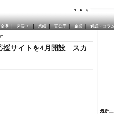
ユーザー名
空港
需要
業績
官公庁
企業
解説・コラ
ST
応援サイトを4月開設 スカ
最新ニ