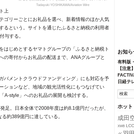
Tadayuki YOSHIKAWA/Aviation Wire
ト上
テゴリーごとにお礼品を選べ、新着情報のほか人気
するという。サイトを通じたふるさと納税の利用者
を付与する。
をはじめとするヤマトグループの「ふるさと納税ト
お知ら
への寄付からお礼品の配送まで、ANAグループと
有料版
【注意
FACT
ガバメントクラウドファンディング」にも対応を予
日経テ
ーションなど、地域の観光活性化にもつなげてい
A-style」へのお礼品の展開も検討する。
ホット
発足。日本全体で2008年度は約8.1億円だったが、
となる約389億円に達している。
成田
LC
XWB
羽