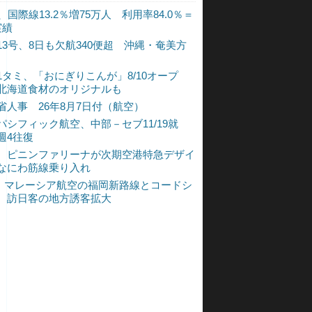
、国際線13.2％増75万人 利用率84.0％＝
実績
13号、8日も欠航340便超 沖縄・奄美方
1タミ、「おにぎりこんが」8/10オープ
北海道食材のオリジナルも
省人事 26年8月7日付（航空）
パシフィック航空、中部－セブ11/19就
週4往復
、ピニンファリーナが次期空港特急デザイ
なにわ筋線乗り入れ
L、マレーシア航空の福岡新路線とコードシ
 訪日客の地方誘客拡大