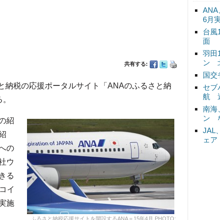
ANA
6月
台風
面
羽田
ン 
共有する:
国交
と納税の応援ポータルサイト「ANAのふるさと納
セブ
航 
る。
南海
ン 
の紹
JA
紹
ェア
への
社ウ
きる
コイ
実施
ふるさと納税応援サイトを開設するANA＝15年4月 PHOTO: