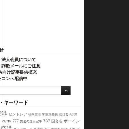
せ
・法人会員について
】詐欺メールにご注意
IVA向け記事提供拡充
レコンへ配信中
・キーワード
空港
セントレア
福岡空港
客室乗務員
訪日客
A350
C
787
ボーイン
777
国交省
737NG
先週の注目記事
田空港