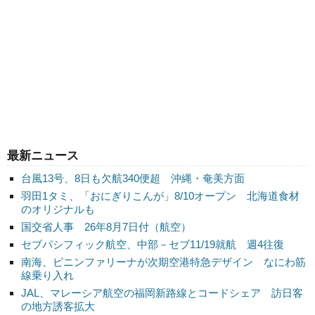
最新ニュース
台風13号、8日も欠航340便超 沖縄・奄美方面
羽田1タミ、「おにぎりこんが」8/10オープン 北海道食材
のオリジナルも
国交省人事 26年8月7日付（航空）
セブパシフィック航空、中部－セブ11/19就航 週4往復
南海、ピニンファリーナが次期空港特急デザイン なにわ筋
線乗り入れ
JAL、マレーシア航空の福岡新路線とコードシェア 訪日客
の地方誘客拡大