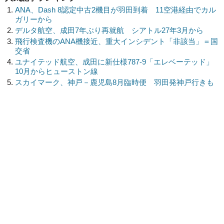
ANA、Dash 8認定中古2機目が羽田到着 11空港経由でカル
ガリーから
デルタ航空、成田7年ぶり再就航 シアトル27年3月から
飛行検査機のANA機接近、重大インシデント「非該当」＝国
交省
ユナイテッド航空、成田に新仕様787-9「エレベーテッド」
10月からヒューストン線
スカイマーク、神戸－鹿児島8月臨時便 羽田発神戸行きも