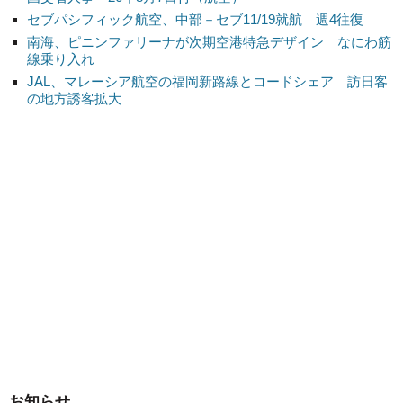
セブパシフィック航空、中部－セブ11/19就航 週4往復
南海、ピニンファリーナが次期空港特急デザイン なにわ筋
線乗り入れ
JAL、マレーシア航空の福岡新路線とコードシェア 訪日客
の地方誘客拡大
お知らせ