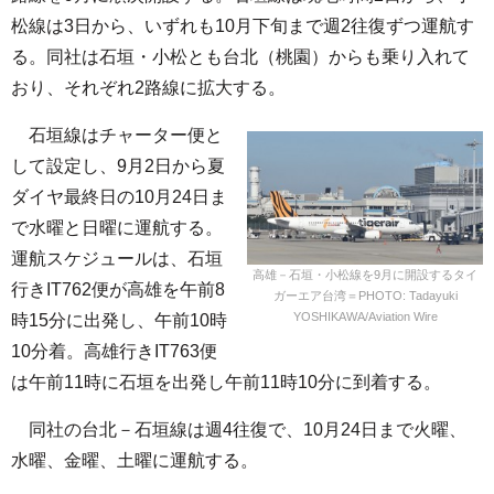
松線は3日から、いずれも10月下旬まで週2往復ずつ運航す
る。同社は石垣・小松とも台北（桃園）からも乗り入れて
おり、それぞれ2路線に拡大する。
石垣線はチャーター便と
して設定し、9月2日から夏
ダイヤ最終日の10月24日ま
で水曜と日曜に運航する。
運航スケジュールは、石垣
高雄－石垣・小松線を9月に開設するタイ
行きIT762便が高雄を午前8
ガーエア台湾＝PHOTO: Tadayuki
YOSHIKAWA/Aviation Wire
時15分に出発し、午前10時
10分着。高雄行きIT763便
は午前11時に石垣を出発し午前11時10分に到着する。
同社の台北－石垣線は週4往復で、10月24日まで火曜、
水曜、金曜、土曜に運航する。