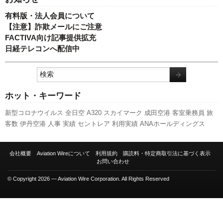
有料版・法人会員について
【注意】詐欺メールにご注意
FACTIVA向け記事提供拡充
日経テレコンへ配信中
ホット・キーワード
新型コロナウイルス
全日空
A320
スカイマーク
成田空港
客室乗務員
旅
客数
伊丹空港
人事
実績
セントレア
利用実績
ANAホールディングス
A350 XWB
キャンペーン
国交省航空局
737NG
787
国交省
関西空港
日本
航空
訪日客
LCC
新千歳空港
ボーイング
発着回数
新路線
777
ピーチ・
会社概要
Aviation Wireについて
利用規約
購読料・特定商取引法に基づく表示
アビエーション
エアバス
航空貨物
先週の注目記事
羽田空港
スターフラ
お問い合わせ
イヤー
福岡空港
© Copyright 2026 — Aviation Wire Corporation. All Rights Reserved