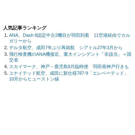
人気記事ランキング
ANA、Dash 8認定中古2機目が羽田到着 11空港経由でカル
ガリーから
デルタ航空、成田7年ぶり再就航 シアトル27年3月から
飛行検査機のANA機接近、重大インシデント「非該当」＝国
交省
スカイマーク、神戸－鹿児島8月臨時便 羽田発神戸行きも
ユナイテッド航空、成田に新仕様787-9「エレベーテッド」
10月からヒューストン線