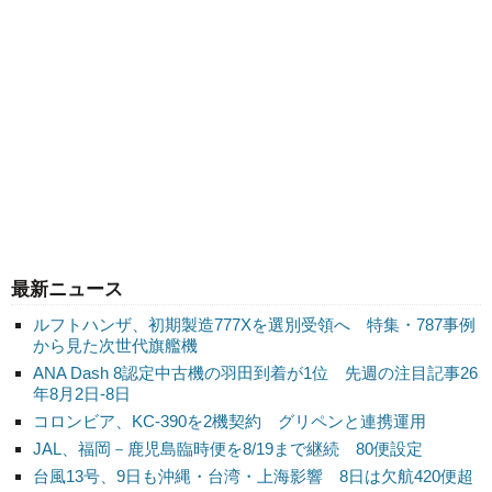
最新ニュース
ルフトハンザ、初期製造777Xを選別受領へ 特集・787事例
から見た次世代旗艦機
ANA Dash 8認定中古機の羽田到着が1位 先週の注目記事26
年8月2日-8日
コロンビア、KC-390を2機契約 グリペンと連携運用
JAL、福岡－鹿児島臨時便を8/19まで継続 80便設定
台風13号、9日も沖縄・台湾・上海影響 8日は欠航420便超