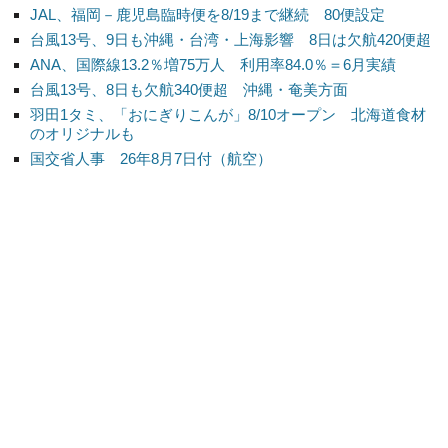
JAL、福岡－鹿児島臨時便を8/19まで継続 80便設定
台風13号、9日も沖縄・台湾・上海影響 8日は欠航420便超
ANA、国際線13.2％増75万人 利用率84.0％＝6月実績
台風13号、8日も欠航340便超 沖縄・奄美方面
羽田1タミ、「おにぎりこんが」8/10オープン 北海道食材
のオリジナルも
国交省人事 26年8月7日付（航空）