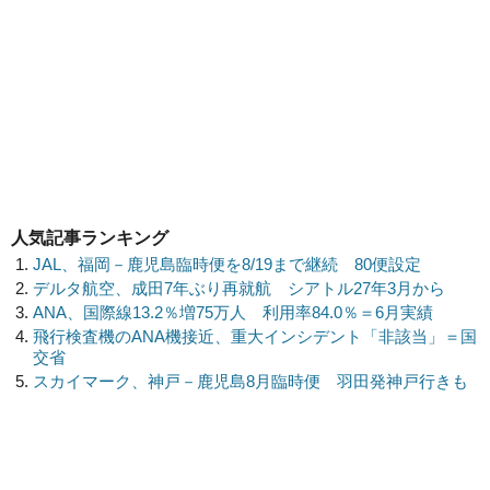
人気記事ランキング
JAL、福岡－鹿児島臨時便を8/19まで継続 80便設定
デルタ航空、成田7年ぶり再就航 シアトル27年3月から
ANA、国際線13.2％増75万人 利用率84.0％＝6月実績
飛行検査機のANA機接近、重大インシデント「非該当」＝国
交省
スカイマーク、神戸－鹿児島8月臨時便 羽田発神戸行きも