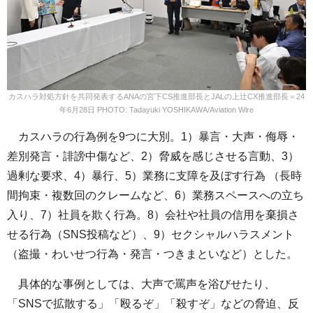
カスハラ対処方針を共同発表するANAの宮下CS推進部長とJALの上辻CX推進部長＝24
年6月28日 PHOTO: Tadayuki YOSHIKAWA/Aviation Wire
カスハラの行為例を9つに大別。1）暴言・大声・侮辱・
差別発言・誹謗中傷など、2）脅威を感じさせる言動、3）
過剰な要求、4）暴行、5）業務に支障を及ぼす行為 （長時
間拘束・複数回のクレームなど、6）業務スペースへの立ち
入り、7）社員を欺く行為。8）会社や社員の信用を棄損さ
せる行為（SNS投稿など）、9）セクシャルハラスメント
（盗撮・わいせつ行為・発言・つきまといなど）とした。
具体的な事例としては、大声で罵声を浴びせたり、
「SNSで拡散する」「殴るぞ」「殺すぞ」などの脅迫、反