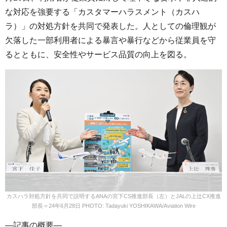
な対応を強要する「カスタマーハラスメント（カスハ
ラ）」の対処方針を共同で発表した。人としての倫理観が
欠落した一部利用者による暴言や暴行などから従業員を守
るとともに、安全性やサービス品質の向上を図る。
カスハラ対処方針を共同で説明するANAの宮下CS推進部長（左）とJALの上辻CX推進
部長＝24年6月28日 PHOTO: Tadayuki YOSHIKAWA/Aviation Wire
—記事の概要—