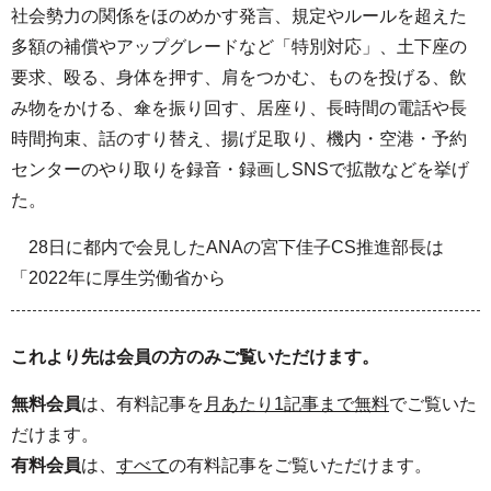
社会勢力の関係をほのめかす発言、規定やルールを超えた
多額の補償やアップグレードなど「特別対応」、土下座の
要求、殴る、身体を押す、肩をつかむ、ものを投げる、飲
み物をかける、傘を振り回す、居座り、長時間の電話や長
時間拘束、話のすり替え、揚げ足取り、機内・空港・予約
センターのやり取りを録音・録画しSNSで拡散などを挙げ
た。
28日に都内で会見したANAの宮下佳子CS推進部長は
「2022年に厚生労働省から
これより先は会員の方のみご覧いただけます。
無料会員
は、有料記事を
月あたり1記事まで無料
でご覧いた
だけます。
有料会員
は、
すべて
の有料記事をご覧いただけます。