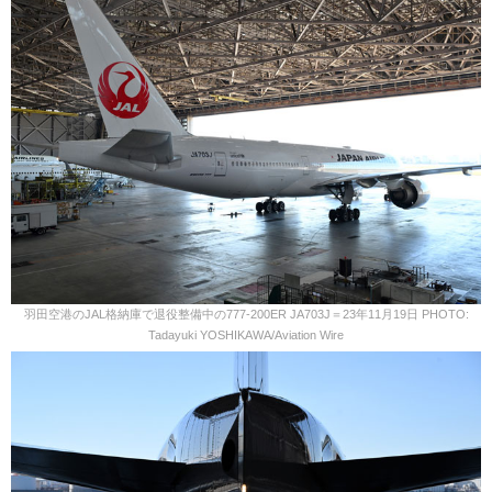
羽田空港のJAL格納庫で退役整備中の777-200ER JA703J＝23年11月19日 PHOTO:
Tadayuki YOSHIKAWA/Aviation Wire