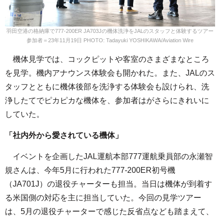
羽田空港の格納庫で777-200ER JA703Jの機体洗浄をJALのスタッフと体験するツアー
参加者＝23年11月19日 PHOTO: Tadayuki YOSHIKAWA/Aviation Wire
機体見学では、コックピットや客室のさまざまなところ
を見学。機内アナウンス体験会も開かれた。また、JALのス
タッフとともに機体後部を洗浄する体験会も設けられ、洗
浄したてでピカピカな機体を、参加者はがさらにきれいに
していた。
「社内外から愛されている機体」
イベントを企画したJAL運航本部777運航乗員部の永瀬智
規さんは、今年5月に行われた777-200ER初号機
（JA701J）の退役チャーターも担当。当日は機体が到着す
る米国側の対応を主に担当していた。今回の見学ツアー
は、5月の退役チャーターで感じた反省点なども踏まえて、