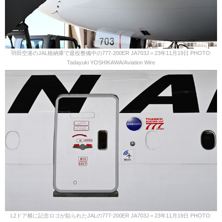
羽田空港のJAL格納庫で退役整備中の777-200ER JA703J＝23年11月19日 PHOTO:
Tadayuki YOSHIKAWA/Aviation Wire
L2ドア横に記念ロゴが貼られたJALの777-200ER JA703J＝23年11月19日 PHOTO: