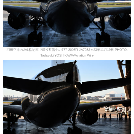
羽田空港のJAL格納庫で退役整備中の777-200ER JA703J＝23年11月19日 PHOTO:
Tadayuki YOSHIKAWA/Aviation Wire