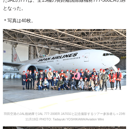
たJALの777は、全13機の長距離国際線機材777-300ERのみ
となった。
＊写真は40枚。
羽田空港のJAL格納庫でJAL 777-200ER JA703Jと記念撮影するツアー参加者ら＝23年
11月19日 PHOTO: Tadayuki YOSHIKAWA/Aviation Wire