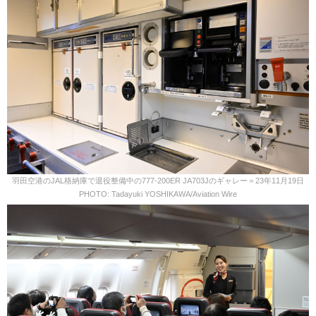
羽田空港のJAL格納庫で退役整備中の777-200ER JA703Jのギャレー＝23年11月19日
PHOTO: Tadayuki YOSHIKAWA/Aviation Wire