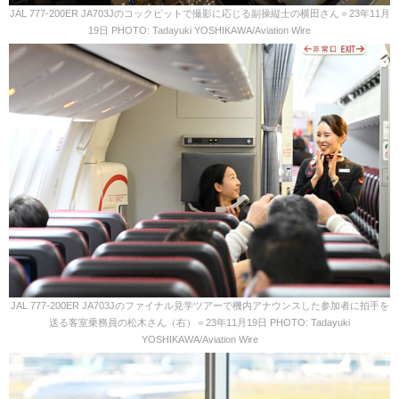
JAL 777-200ER JA703Jのコックピットで撮影に応じる副操縦士の横田さん＝23年11月
19日 PHOTO: Tadayuki YOSHIKAWA/Aviation Wire
JAL 777-200ER JA703Jのファイナル見学ツアーで機内アナウンスした参加者に拍手を
送る客室乗務員の松木さん（右）＝23年11月19日 PHOTO: Tadayuki
YOSHIKAWA/Aviation Wire