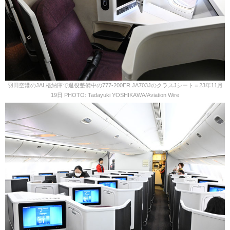
羽田空港のJAL格納庫で退役整備中の777-200ER JA703JのクラスJシート＝23年11月
19日 PHOTO: Tadayuki YOSHIKAWA/Aviation Wire