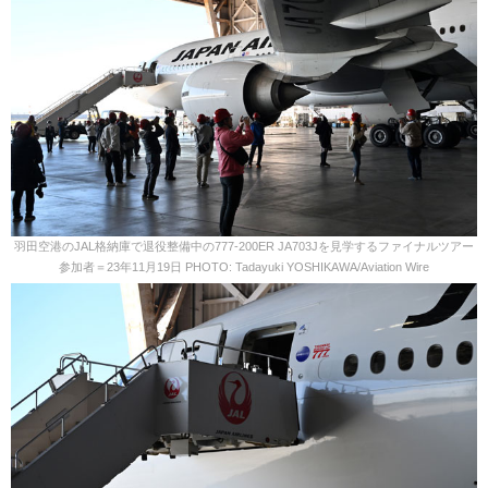
羽田空港のJAL格納庫で退役整備中の777-200ER JA703Jを見学するファイナルツアー
参加者＝23年11月19日 PHOTO: Tadayuki YOSHIKAWA/Aviation Wire