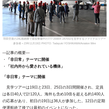
羽田空港のJAL格納庫で退役整備中の777-200ER JA703Jを見学するファイナルツアー
参加者＝23年11月19日 PHOTO: Tadayuki YOSHIKAWA/Aviation Wire
—記事の概要—
・
「非日常」テーマに開催
・
「社内外から愛されている機体」
「非日常」テーマに開催
見学ツアーは19日と23日、25日の3日間開催され、定員
は各日40人で計120人。海外も含め10倍を超える約1400人
の応募があり、初日の19日は36人が参加した。12日の定期
便運航終了後では最初のイベントになった。