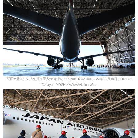
羽田空港のJAL格納庫で退役整備中の777-200ER JA703J＝23年11月19日 PHOTO:
Tadayuki YOSHIKAWA/Aviation Wire