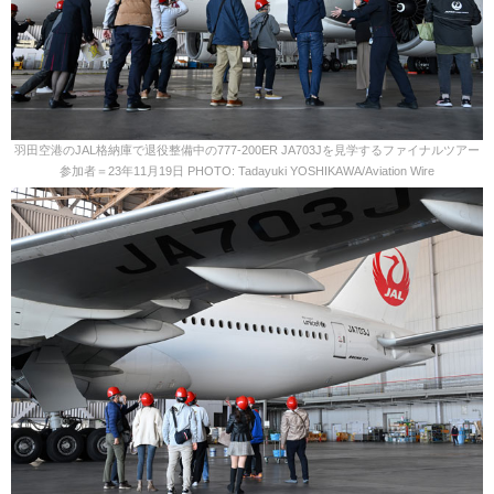
羽田空港のJAL格納庫で退役整備中の777-200ER JA703Jを見学するファイナルツアー
参加者＝23年11月19日 PHOTO: Tadayuki YOSHIKAWA/Aviation Wire