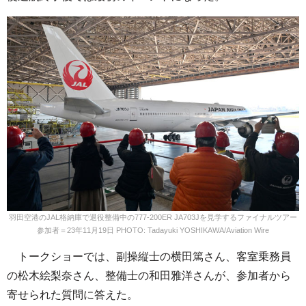
羽田空港のJAL格納庫で退役整備中の777-200ER JA703Jを見学するファイナルツアー
参加者＝23年11月19日 PHOTO: Tadayuki YOSHIKAWA/Aviation Wire
トークショーでは、副操縦士の横田篤さん、客室乗務員
の松木絵梨奈さん、整備士の和田雅洋さんが、参加者から
寄せられた質問に答えた。