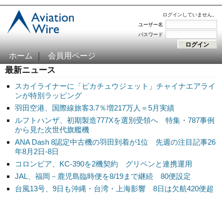
ログインしていません。
ユーザー名
パスワード
ホーム
会員用ページ
最新ニュース
スカイライナーに「ピカチュウジェット」チャイナエアライ
ンが特別ラッピング
羽田空港、国際線旅客3.7％増217万人＝5月実績
ルフトハンザ、初期製造777Xを選別受領へ 特集・787事例
から見た次世代旗艦機
ANA Dash 8認定中古機の羽田到着が1位 先週の注目記事26
年8月2日-8日
コロンビア、KC-390を2機契約 グリペンと連携運用
JAL、福岡－鹿児島臨時便を8/19まで継続 80便設定
台風13号、9日も沖縄・台湾・上海影響 8日は欠航420便超