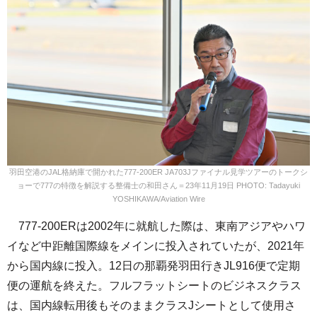
羽田空港のJAL格納庫で開かれた777-200ER JA703Jファイナル見学ツアーのトークシ
ョーで777の特徴を解説する整備士の和田さん＝23年11月19日 PHOTO: Tadayuki
YOSHIKAWA/Aviation Wire
777-200ERは2002年に就航した際は、東南アジアやハワ
イなど中距離国際線をメインに投入されていたが、2021年
から国内線に投入。12日の那覇発羽田行きJL916便で定期
便の運航を終えた。フルフラットシートのビジネスクラス
は、国内線転用後もそのままクラスJシートとして使用さ