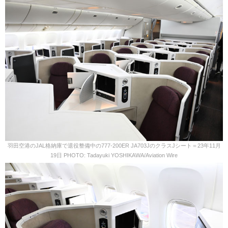
羽田空港のJAL格納庫で退役整備中の777-200ER JA703JのクラスJシート＝23年11月
19日 PHOTO: Tadayuki YOSHIKAWA/Aviation Wire