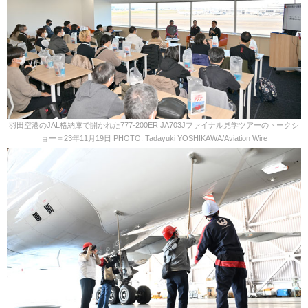
羽田空港のJAL格納庫で開かれた777-200ER JA703Jファイナル見学ツアーのトークシ
ョー＝23年11月19日 PHOTO: Tadayuki YOSHIKAWA/Aviation Wire