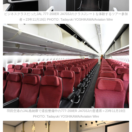
ビジネスクラスだったJAL 777-200ER JA703JのクラスJシートを体験するツアー参加
者＝23年11月19日 PHOTO: Tadayuki YOSHIKAWA/Aviation Wire
羽田空港のJAL格納庫で退役整備中の777-200ER JA703Jの普通席＝23年11月19日
PHOTO: Tadayuki YOSHIKAWA/Aviation Wire