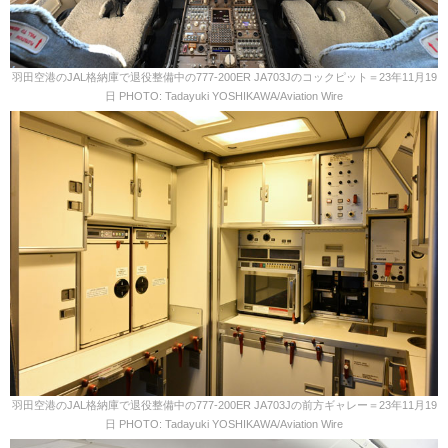
羽田空港のJAL格納庫で退役整備中の777-200ER JA703Jのコックピット＝23年11月19
日 PHOTO: Tadayuki YOSHIKAWA/Aviation Wire
羽田空港のJAL格納庫で退役整備中の777-200ER JA703Jの前方ギャレー＝23年11月19
日 PHOTO: Tadayuki YOSHIKAWA/Aviation Wire