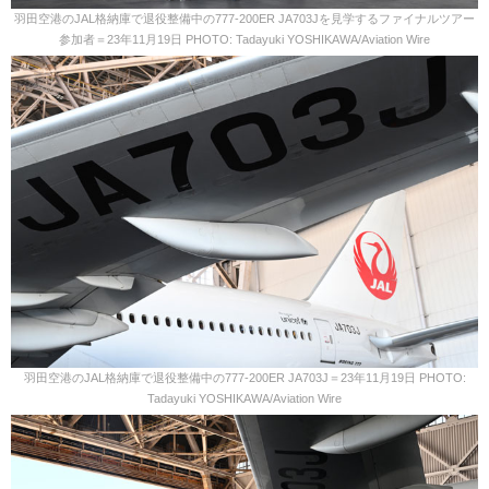
羽田空港のJAL格納庫で退役整備中の777-200ER JA703Jを見学するファイナルツアー
参加者＝23年11月19日 PHOTO: Tadayuki YOSHIKAWA/Aviation Wire
羽田空港のJAL格納庫で退役整備中の777-200ER JA703J＝23年11月19日 PHOTO:
Tadayuki YOSHIKAWA/Aviation Wire