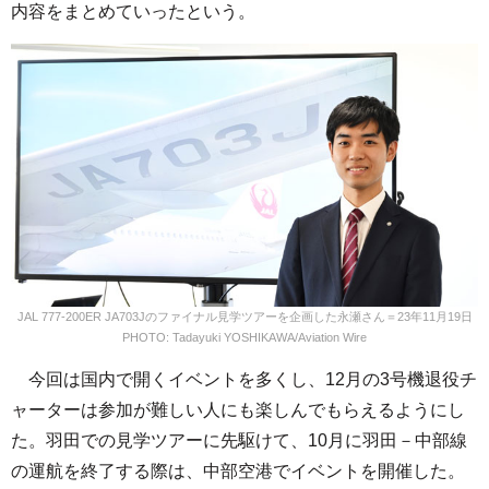
内容をまとめていったという。
JAL 777-200ER JA703Jのファイナル見学ツアーを企画した永瀬さん＝23年11月19日
PHOTO: Tadayuki YOSHIKAWA/Aviation Wire
今回は国内で開くイベントを多くし、12月の3号機退役チ
ャーターは参加が難しい人にも楽しんでもらえるようにし
た。羽田での見学ツアーに先駆けて、10月に羽田－中部線
の運航を終了する際は、中部空港でイベントを開催した。