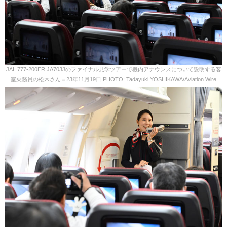
JAL 777-200ER JA703Jのファイナル見学ツアーで機内アナウンスについて説明する客
室乗務員の松木さん＝23年11月19日 PHOTO: Tadayuki YOSHIKAWA/Aviation Wire