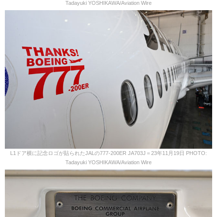
Tadayuki YOSHIKAWA/Aviation Wire
L1ドア横に記念ロゴが貼られたJALの777-200ER JA703J＝23年11月19日 PHOTO:
Tadayuki YOSHIKAWA/Aviation Wire