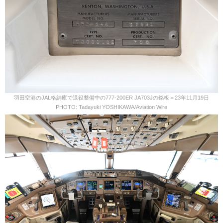
羽田空港のJAL格納庫で退役整備中の777-200ER JA703Jの銘板＝23年11月19日
PHOTO: Tadayuki YOSHIKAWA/Aviation Wire