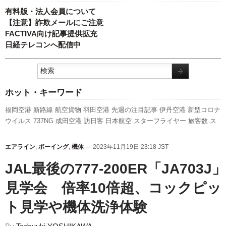
有料版・法人会員について
【注意】詐欺メールにご注意
FACTIVA向け記事提供拡充
日経テレコンへ配信中
ホット・キーワード
福岡空港
新路線
航空貨物
羽田空港
先週の注目記事
伊丹空港
新型コロナ
ウイルス
737NG
成田空港
訪日客
日本航空
スターフライヤー
旅客数
ス
カイマーク
国交省
セントレア
777
新千歳空港
関西空港
全日空
787
キャ
ンペーン
ボーイング
発着回数
A350 XWB
ANAホールディングス
実績
利
エアライン
,
ボーイング
,
機体
— 2023年11月19日 23:18 JST
用実績
人事
客室乗務員
ピーチ・アビエーション
国交省航空局
LCC
エア
JAL最後の777-200ER「JA703J」
バス
A320
見学会 倍率10倍超、コックピッ
ト見学や機体洗浄体験