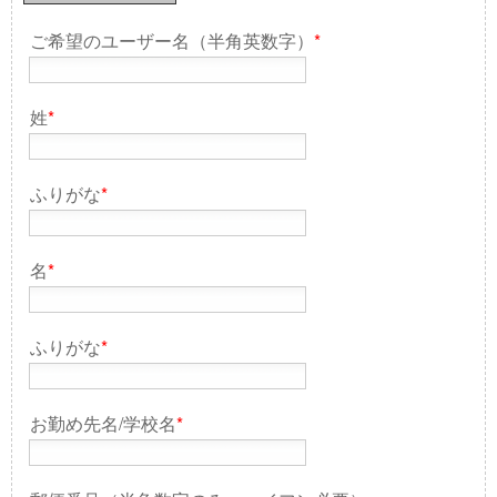
ご希望のユーザー名（半角英数字）
*
姓
*
ふりがな
*
名
*
ふりがな
*
お勤め先名/学校名
*