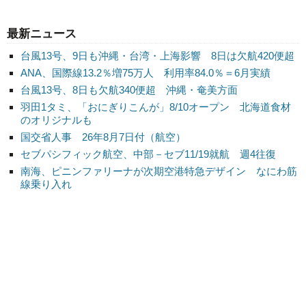
最新ニュース
台風13号、9日も沖縄・台湾・上海影響 8日は欠航420便超
ANA、国際線13.2％増75万人 利用率84.0％＝6月実績
台風13号、8日も欠航340便超 沖縄・奄美方面
羽田1タミ、「おにぎりこんが」8/10オープン 北海道食材
のオリジナルも
国交省人事 26年8月7日付（航空）
セブパシフィック航空、中部－セブ11/19就航 週4往復
南海、ピニンファリーナが次期空港特急デザイン なにわ筋
線乗り入れ