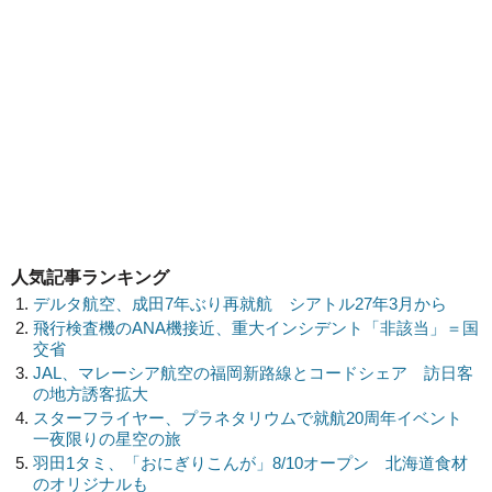
人気記事ランキング
デルタ航空、成田7年ぶり再就航 シアトル27年3月から
飛行検査機のANA機接近、重大インシデント「非該当」＝国
交省
JAL、マレーシア航空の福岡新路線とコードシェア 訪日客
の地方誘客拡大
スターフライヤー、プラネタリウムで就航20周年イベント
一夜限りの星空の旅
羽田1タミ、「おにぎりこんが」8/10オープン 北海道食材
のオリジナルも