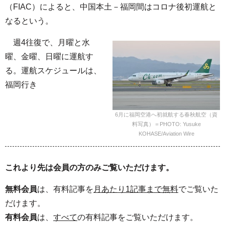
（FIAC）によると、中国本土－福岡間はコロナ後初運航と
なるという。
週4往復で、月曜と水
曜、金曜、日曜に運航す
る。運航スケジュールは、
福岡行き
6月に福岡空港へ初就航する春秋航空（資
料写真）＝PHOTO: Yusuke
KOHASE/Aviation Wire
これより先は会員の方のみご覧いただけます。
無料会員
は、有料記事を
月あたり1記事まで無料
でご覧いた
だけます。
有料会員
は、
すべて
の有料記事をご覧いただけます。