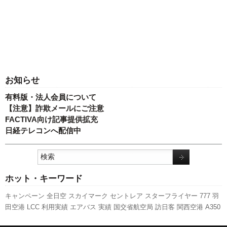
お知らせ
有料版・法人会員について
【注意】詐欺メールにご注意
FACTIVA向け記事提供拡充
日経テレコンへ配信中
ホット・キーワード
キャンペーン
全日空
スカイマーク
セントレア
スターフライヤー
777
羽
田空港
LCC
利用実績
エアバス
実績
国交省航空局
訪日客
関西空港
A350
XWB
国交省
発着回数
旅客数
客室乗務員
787
737NG
ANAホールディン