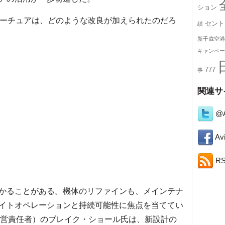
ション
ーチュアは、どのような改良が加えられたのだろ
セント
績
新千歳空港
キャンペー
777
事
関連サ
@A
Avi
R
かることがある。機体のリファインも、メインテナ
イトオペレーションと持続可能性に焦点を当ててい
経営責任者）のブレイク・ショール氏は、新設計の