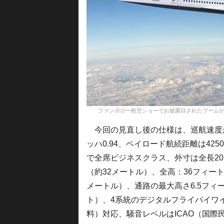
ファンボロー航空ショーでお披露目されたブーム
今回の見直し後の仕様は、巡航速度が
ッハ0.94、ペイロード航続距離は425
で全席ビジネスクラス、外寸は全長20
（約32メートル）、全高：36フィート
メートル）、通路の最大高さ6.5フィ
ト）、4系統のデジタルフライバイワイ
料）対応、騒音レベルはICAO（国際