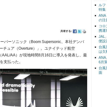
ルフ
特集
AN
の注
コロ
携運
共有する:
JA
便設
ーソニック（Boom Supersonic、本社デンバ
台風
ュア（Overture）」。ユナイテッド航空
は欠
（AAL/AA）が現地時間8月16日に導入を発表し、最
ANA
金を支払った。
6月
台風
面