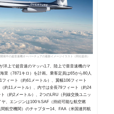
が開発中の超音速機オーバーチュアの最新イメージイラスト（同社提供）
洋上で超音速のマッハ1.7、陸上で亜音速機のマ
0海里（7871キロ）を計画。乗客定員は65から80人
1フィート（約61メートル）、翼幅106フィート
（約11メートル）、内寸は全長79フィート（約24
ート（約2メートル）、2つのLRU（列線交換ユニッ
ヤ、エンジンは100％SAF（持続可能な航空燃
民間航空機関）のチャプター14、FAA（米国連邦航