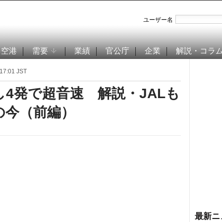
ユーザー名
空港
需要
業績
官公庁
企業
解説・コラ
7:01 JST
4発で超音速 解説・JALも
の今（前編）
最新ニ