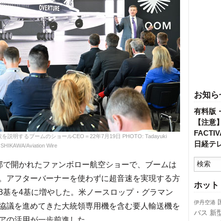
お知ら
有料版
【注意
FACT
るブームのショールCEO＝22年7月19日 PHOTO: Tadayuki
日経テ
SHIKAWA/Aviation Wire
郊で開かれたファンボロー航空ショーで、ブームは
。アフターバーナーを使わずに超音速を実現する方
ホット
3基を4基に増やした。米ノースロップ・グラマン
伊丹空港
協議を進めてきた大統領専用機を含む要人輸送機を
バス
新
アの活用が一歩前進した。