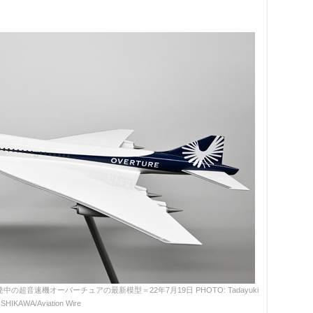
音速機オーバーチュアの最新模型＝22年7月19日 PHOTO: Tadayuki
SHIKAWA/Aviation Wire