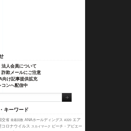
せ
・法人会員について
】詐欺メールにご注意
IVA向け記事提供拡充
レコンへ配信中
・キーワード
エア
国交省
ANAホールディングス
発着回数
A320
型コロナウイルス
ピーチ・アビエー
スカイマーク