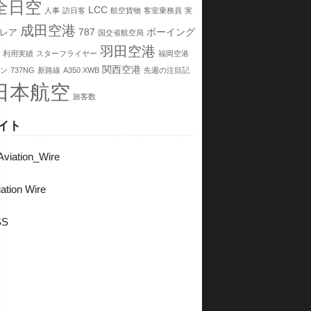
全日空
LCC
人事
訪日客
航空貨物
客室乗務員
実
成田空港
787
ボーイング
レア
国交省航空局
羽田空港
利用実績
スターフライヤー
福岡空港
関西空港
ン
737NG
新路線
A350 XWB
先週の注目記
日本航空
旅客数
イト
viation_Wire
ation Wire
SS