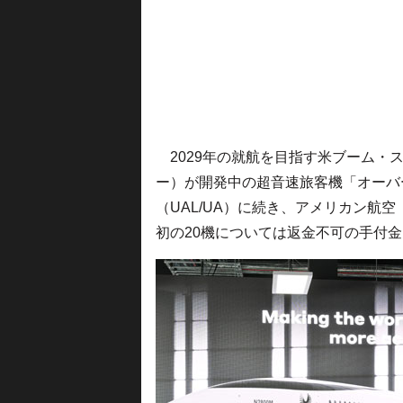
2029年の就航を目指す米ブーム・スーパ
ー）が開発中の超音速旅客機「オーバーチ
（UAL/UA）に続き、アメリカン航空
初の20機については返金不可の手付