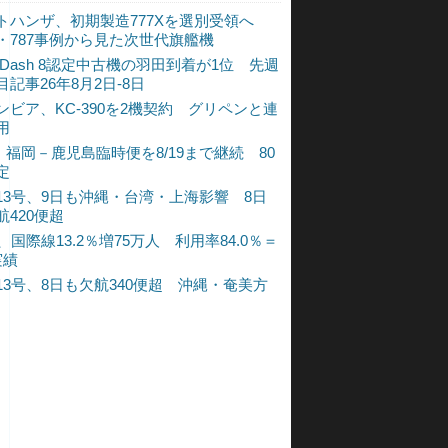
トハンザ、初期製造777Xを選別受領へ
・787事例から見た次世代旗艦機
A Dash 8認定中古機の羽田到着が1位 先週
目記事26年8月2日-8日
ンビア、KC-390を2機契約 グリペンと連
用
L、福岡－鹿児島臨時便を8/19まで継続 80
定
13号、9日も沖縄・台湾・上海影響 8日
航420便超
、国際線13.2％増75万人 利用率84.0％＝
実績
13号、8日も欠航340便超 沖縄・奄美方