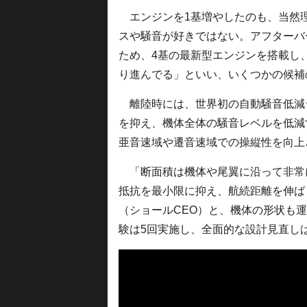
エンジンを1基増やしたのも、当然
スや騒音が好きではない。アフターバ
ため、4基の最新型エンジンを搭載し
り進んでる」といい、いくつかの候補
離陸時には、世界初の自動騒音低減
を抑え、機体全体の騒音レベルを低減
亜音速域や遷音速域での操縦性を向上
「断面積は機体や尾翼に沿って非常
抵抗を最小限に抑え、航続距離を伸ば
（ショールCEO）と、機体の形状も
験は5回実施し、全面的な設計見直しは