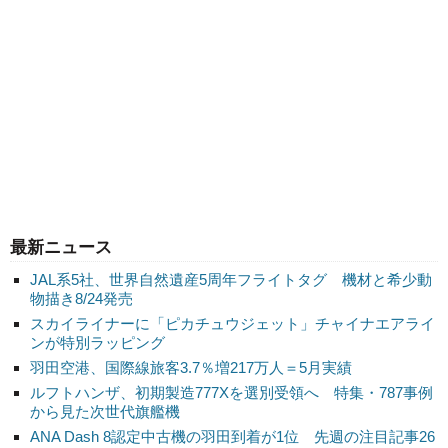
最新ニュース
JAL系5社、世界自然遺産5周年フライトタグ 機材と希少動
物描き8/24発売
スカイライナーに「ピカチュウジェット」チャイナエアライ
ンが特別ラッピング
羽田空港、国際線旅客3.7％増217万人＝5月実績
ルフトハンザ、初期製造777Xを選別受領へ 特集・787事例
から見た次世代旗艦機
ANA Dash 8認定中古機の羽田到着が1位 先週の注目記事26