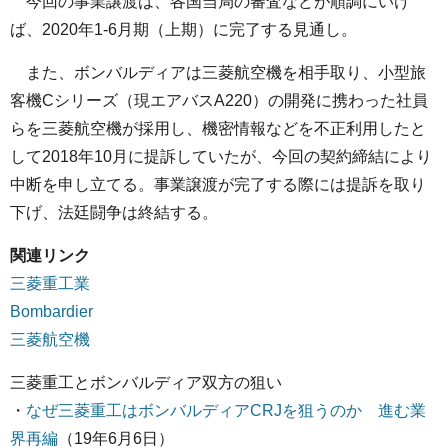
今回の事業譲渡は、各国当局の審査などが順調にいけ
ば、2020年1-6月期（上期）に完了する見通し。
また、ボンバルディアは三菱航空機を相手取り、小型旅
客機Cシリーズ（現エアバスA220）の開発に携わった社員
らを三菱航空機が採用し、機密情報などを不正利用したと
して2018年10月に提訴していたが、今回の契約締結により
中断を申し立てる。事業譲渡が完了する際には提訴を取り
下げ、法廷闘争は終結する。
関連リンク
三菱重工業
Bombardier
三菱航空機
三菱重工とボンバルディア双方の狙い
・
なぜ三菱重工はボンバルディアCRJを狙うのか 進む業
界再編
（19年6月6日）