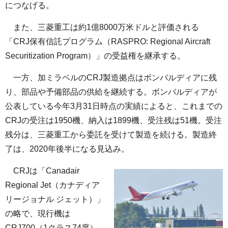
につなげる。
また、三菱重工は約1億8000万米ドルと評価される
「CRJ保有信託プログラム（RASPRO: Regional Aircraft
Securitization Program）」の受益権を継承する。
一方、加ミラベルのCRJ製造拠点はボンバルディアに残
り、部品や予備部品の供給を継続する。ボンバルディアが
公表している今年3月31日時点の実績によると、これまでの
CRJの受注は1950機、納入は1899機、受注残は51機。受注
残分は、三菱重工から委託を受けて製造を続ける。製造終
了は、2020年後半になる見込み。
CRJは「Canadair
Regional Jet（カナディア
リージョナル ジェット）」
の略で、現行機は
CRJ700（1クラス74席）