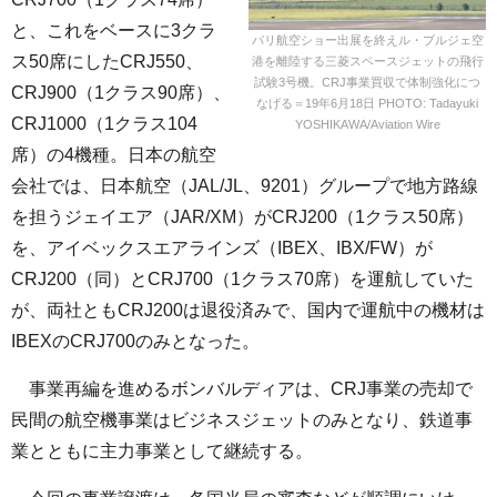
と、これをベースに3クラ
パリ航空ショー出展を終えル・ブルジェ空
ス50席にしたCRJ550、
港を離陸する三菱スペースジェットの飛行
試験3号機。CRJ事業買収で体制強化につ
CRJ900（1クラス90席）、
なげる＝19年6月18日 PHOTO: Tadayuki
CRJ1000（1クラス104
YOSHIKAWA/Aviation Wire
席）の4機種。日本の航空
会社では、日本航空（JAL/JL、9201）グループで地方路線
を担うジェイエア（JAR/XM）がCRJ200（1クラス50席）
を、アイベックスエアラインズ（IBEX、IBX/FW）が
CRJ200（同）とCRJ700（1クラス70席）を運航していた
が、両社ともCRJ200は退役済みで、国内で運航中の機材は
IBEXのCRJ700のみとなった。
事業再編を進めるボンバルディアは、CRJ事業の売却で
民間の航空機事業はビジネスジェットのみとなり、鉄道事
業とともに主力事業として継続する。