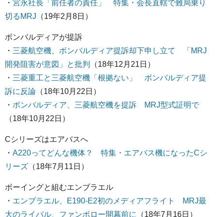
・
宮永社長「前任者の責任」 特集・会長直轄で難局乗り
切るMRJ
（19年2月8日）
ボンバルディアが提訴
・
三菱航空機、ボンバルディア提訴却下申し立て 「MRJ
開発阻害が意図」と批判
（18年12月21日）
・
三菱重工と三菱航空機「根拠ない」 ボンバルディア提
訴に反論
（18年10月22日）
・
ボンバルディア、三菱航空機を提訴 MRJ型式証明で
（18年10月22日）
Cシリーズはエアバスへ
・
A220ってどんな機体？ 特集・エアバス機になったCシ
リーズ
（18年7月11日）
ボーイングと組むエンブラエル
・
エンブラエル、E190-E2初のメディアフライト MRJ最
大のライバル、ファンボロー開幕前に
（18年7月16日）