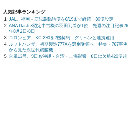
人気記事ランキング
JAL、福岡－鹿児島臨時便を8/19まで継続 80便設定
ANA Dash 8認定中古機の羽田到着が1位 先週の注目記事26
年8月2日-8日
コロンビア、KC-390を2機契約 グリペンと連携運用
ルフトハンザ、初期製造777Xを選別受領へ 特集・787事例
から見た次世代旗艦機
台風13号、9日も沖縄・台湾・上海影響 8日は欠航420便超