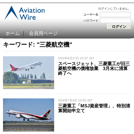
ログインしていません。
ユーザー名
パスワード
ホーム
会員用ページ
キーワード: "三菱航空機"
/ 2024年9月27日 15:37 JST
スペースジェット、三菱重工が旧三
菱航空機の債権放棄 3月末に清算
終了へ
/ 2024年7月4日 15:55 JST
三菱重工「MSJ資産管理」、特別清
算開始申立て