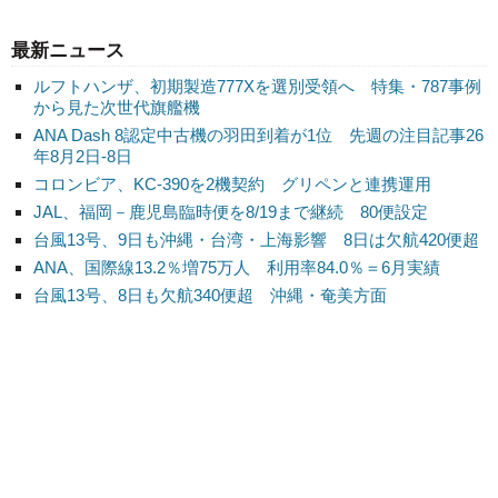
最新ニュース
ルフトハンザ、初期製造777Xを選別受領へ 特集・787事例
から見た次世代旗艦機
ANA Dash 8認定中古機の羽田到着が1位 先週の注目記事26
年8月2日-8日
コロンビア、KC-390を2機契約 グリペンと連携運用
JAL、福岡－鹿児島臨時便を8/19まで継続 80便設定
台風13号、9日も沖縄・台湾・上海影響 8日は欠航420便超
ANA、国際線13.2％増75万人 利用率84.0％＝6月実績
台風13号、8日も欠航340便超 沖縄・奄美方面