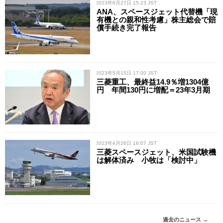
/ 2023年6月27日 15:23 JST
ANA、スペースジェット代替機「現
有機との親和性考慮」株主総会で賠
償手続き完了報告
/ 2023年5月15日 17:00 JST
三菱重工、最終益14.9％増1304億
円 年間130円に増配＝23年3月期
/ 2023年4月26日 16:07 JST
三菱スペースジェット、米国試験機
は解体済み 小牧は「検討中」
過去のニュース →