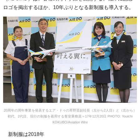
ロゴを掲出するほか、10年ぶりとなる新制服も導入する。
20周年の周年事業を発表するエア・ドゥの草野晋副社長（左から2人目）と（左から）
初代、2代目、現行の制服を着用する客室乗務員＝17年12月20日 PHOTO: Youichi
KOKUBO/Aviation Wire
新制服は2018年