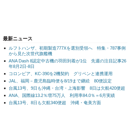
最新ニュース
ルフトハンザ、初期製造777Xを選別受領へ 特集・787事例
から見た次世代旗艦機
ANA Dash 8認定中古機の羽田到着が1位 先週の注目記事26
年8月2日-8日
コロンビア、KC-390を2機契約 グリペンと連携運用
JAL、福岡－鹿児島臨時便を8/19まで継続 80便設定
台風13号、9日も沖縄・台湾・上海影響 8日は欠航420便超
ANA、国際線13.2％増75万人 利用率84.0％＝6月実績
台風13号、8日も欠航340便超 沖縄・奄美方面