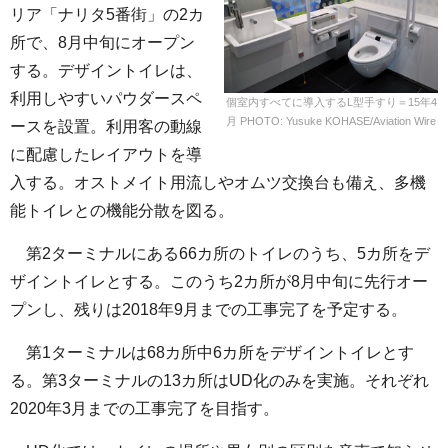
リア「ナリタ5番街」の2カ
所で、8月中旬にオープン
する。デザイントイレは、
利用しやすいパウダースペ
個室内すべてに導入するL型手すり＝15年4
月 PHOTO: Yusuke KOHASE/Aviation Wire
ースを設置。利用客の動線
に配慮したレイアウトを導
入する。オストメイト用流しやオムツ交換台も備え、多機
能トイレとの機能分散を図る。
第2ターミナルにある66カ所のトイレのうち、5カ所をデ
ザイントイレとする。このうち2カ所が8月中旬に先行オー
プンし、残りは2018年9月までの工事完了を予定する。
第1ターミナルは68カ所中6カ所をデザイントイレとす
る。第3ターミナルの13カ所はUD化のみを実施。それぞれ
2020年3月までの工事完了を目指す。