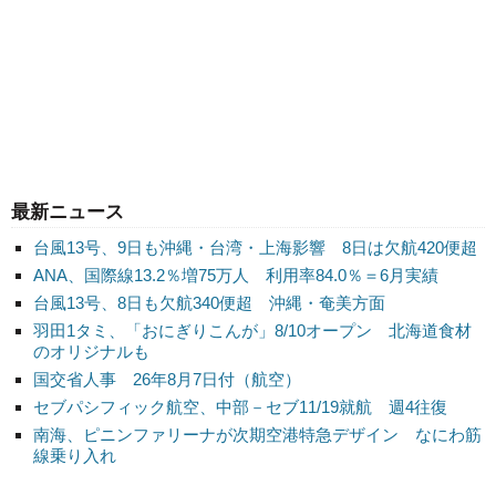
最新ニュース
台風13号、9日も沖縄・台湾・上海影響 8日は欠航420便超
ANA、国際線13.2％増75万人 利用率84.0％＝6月実績
台風13号、8日も欠航340便超 沖縄・奄美方面
羽田1タミ、「おにぎりこんが」8/10オープン 北海道食材
のオリジナルも
国交省人事 26年8月7日付（航空）
セブパシフィック航空、中部－セブ11/19就航 週4往復
南海、ピニンファリーナが次期空港特急デザイン なにわ筋
線乗り入れ