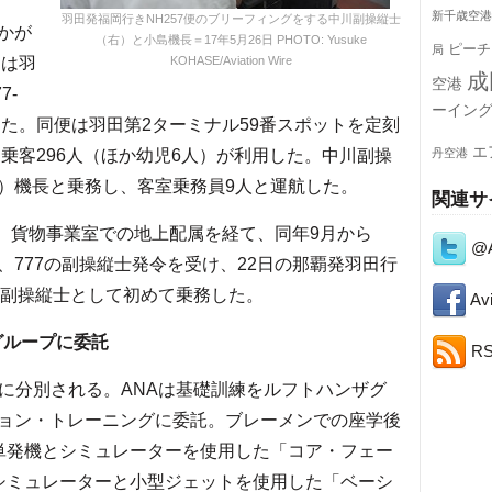
新千歳空港
羽田発福岡行きNH257便のブリーフィングをする中川副操縦士
かが
（右）と小島機長＝17年5月26日 PHOTO: Yusuke
ピーチ
局
日は羽
KOHASE/Aviation Wire
成
空港
7-
ーイン
務した。同便は羽田第2ターミナル59番スポットを定刻
エ
、乗客296人（ほか幼児6人）が利用した。中川副操
丹空港
）機長と乗務し、客室乗務員9人と運航した。
関連サ
社。貨物事業室での地上配属を経て、同年9月から
@A
0日、777の副操縦士発令を受け、22日の那覇発羽田行
の副操縦士として初めて乗務した。
Avi
グループに委託
R
に分別される。ANAは基礎訓練をルフトハンザグ
ョン・トレーニングに委託。ブレーメンでの座学後
単発機とシミュレーターを使用した「コア・フェー
シミュレーターと小型ジェットを使用した「ベーシ