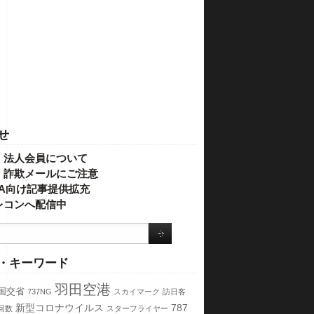
せ
・法人会員について
】詐欺メールにご注意
IVA向け記事提供拡充
レコンへ配信中
・キーワード
羽田空港
国交省
737NG
スカイマーク
訪日客
新型コロナウイルス
787
回数
スターフライヤー