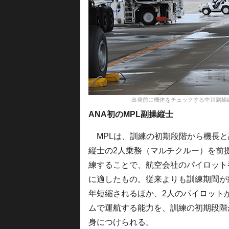
出発前に機体をチェックする中川副操縦士＝17年5
ANA初のMPL副操縦士
MPLは、訓練の初期段階から機長と
縦士の2人乗務（マルチクルー）を前
練することで、航空会社のパイロット
に適したもの。従来よりも訓練期間が
年短縮されるほか、2人のパイロット
ムで運航する能力を、訓練の初期段階
身につけられる。