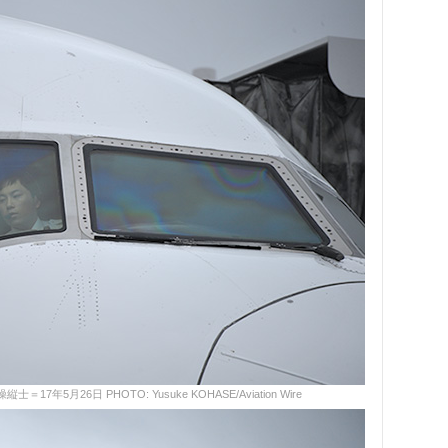
月26日 PHOTO: Yusuke KOHASE/Aviation Wire