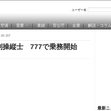
ユーザー名
空港
需要
業績
官公庁
企業
解説・コラ
45 JST
副操縦士 777で乗務開始
最新ニ