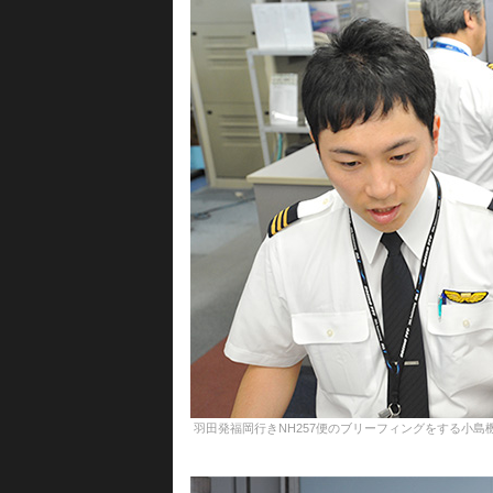
羽田発福岡行きNH257便のブリーフィングをする小島機長（右）と