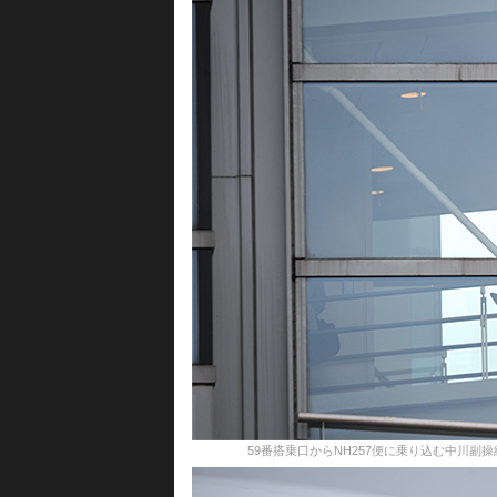
59番搭乗口からNH257便に乗り込む中川副操縦士（左）＝