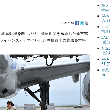
ルフ
特集
AN
の注
共有する:
コロ
携運
日、訓練効率を向上させ、訓練期間を短縮した新方式
JA
・ライセンス）」で合格した副操縦士の乗務を本格
便設
台風
は欠
ANA
6月
台風
面