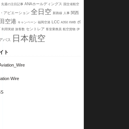
ANAホールディングス
先週の注目記事
国交省航空
全日空
関西
・アビエーション
新路線
人事
田空港
LCC
ボ
キャンペーン
福岡空港
A350 XWB
グ
セントレア
利用実績
旅客数
客室乗務員
航空貨物
伊
日本航空
アバス
イト
viation_Wire
ation Wire
SS