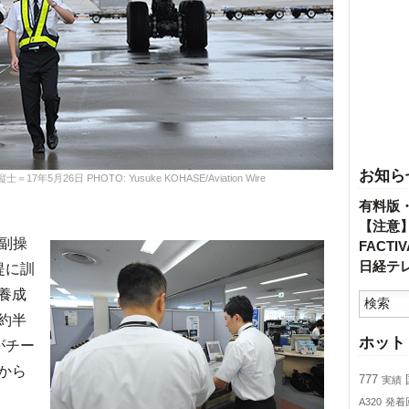
お知ら
月26日 PHOTO: Yusuke KOHASE/Aviation Wire
有料版
【注意
副操
FACT
日経テ
提に訓
養成
約半
ホット
がチー
から
777
実績
A320
発着