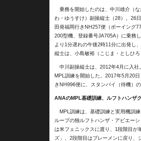
乗務を開始したのは、中川雄介（な
わ・ゆうすけ）副操縦士（28）。26
田発福岡行きNH257便（ボーイング77
200型機、登録番号JA705A）に乗
より1分遅れの午後2時11分に出発し
縦士は、小島敏裕（こじま・としひろ
中川副操縦士は、2012年4月に入
MPL訓練を開始した。2017年5月2
きNH996便に、スタンバイ（待機）
ANAのMPL基礎訓練、ルフトハンザ
MPL訓練は、基礎訓練と実用機訓練
ループの独ルフトハンザ・アビエーシ
は米フェニックスに渡り、1段階目が
ズ」、2段階目はブレーメンに戻り、