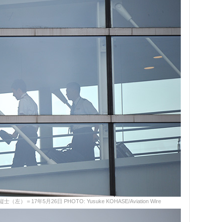
17年5月26日 PHOTO: Yusuke KOHASE/Aviation Wire