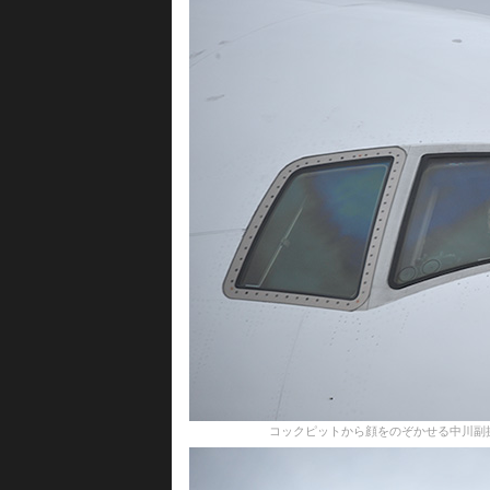
コックピットから顔をのぞかせる中川副操縦士＝17年5