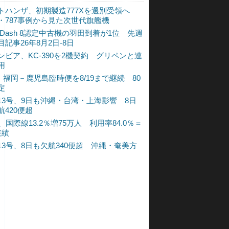
トハンザ、初期製造777Xを選別受領へ
・787事例から見た次世代旗艦機
A Dash 8認定中古機の羽田到着が1位 先週
目記事26年8月2日-8日
ンビア、KC-390を2機契約 グリペンと連
用
L、福岡－鹿児島臨時便を8/19まで継続 80
定
13号、9日も沖縄・台湾・上海影響 8日
航420便超
、国際線13.2％増75万人 利用率84.0％＝
実績
13号、8日も欠航340便超 沖縄・奄美方