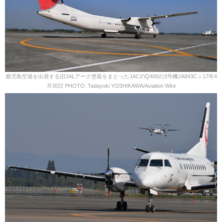
鹿児島空港を出発する旧JALアーク塗装をまとったJACのQ400の3号機JA843C＝17年4
月30日 PHOTO: Tadayuki YOSHIKAWA/Aviation Wire