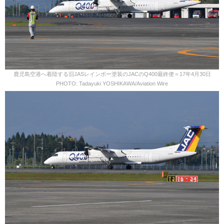
鹿児島空港へ着陸する旧JASレインボー塗装のJACのQ400最終便＝17年4月30日
PHOTO: Tadayuki YOSHIKAWA/Aviation Wire