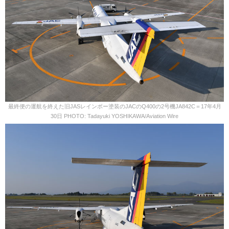
最終便の運航を終えた旧JASレインボー塗装のJACのQ400の2号機JA842C＝17年4月
30日 PHOTO: Tadayuki YOSHIKAWA/Aviation Wire