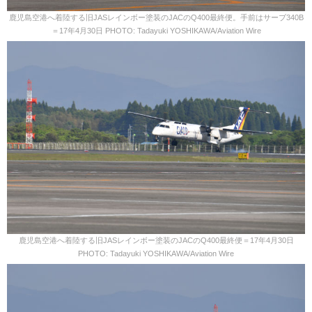
鹿児島空港へ着陸する旧JASレインボー塗装のJACのQ400最終便。手前はサーブ340B
＝17年4月30日 PHOTO: Tadayuki YOSHIKAWA/Aviation Wire
鹿児島空港へ着陸する旧JASレインボー塗装のJACのQ400最終便＝17年4月30日
PHOTO: Tadayuki YOSHIKAWA/Aviation Wire