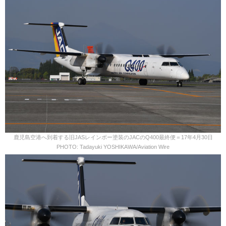
鹿児島空港へ到着する旧JASレインボー塗装のJACのQ400最終便＝17年4月30日
PHOTO: Tadayuki YOSHIKAWA/Aviation Wire