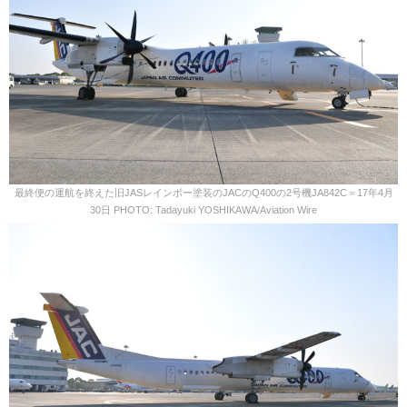
最終便の運航を終えた旧JASレインボー塗装のJACのQ400の2号機JA842C＝17年4月
30日 PHOTO: Tadayuki YOSHIKAWA/Aviation Wire