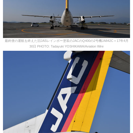
最終便の運航を終えた旧JASレインボー塗装のJACのQ400の2号機JA842C＝17年4月
30日 PHOTO: Tadayuki YOSHIKAWA/Aviation Wire