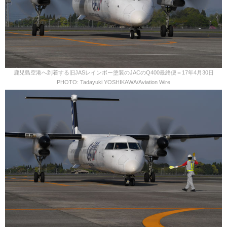
鹿児島空港へ到着する旧JASレインボー塗装のJACのQ400最終便＝17年4月30日
PHOTO: Tadayuki YOSHIKAWA/Aviation Wire