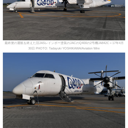
最終便の運航を終えた旧JASレインボー塗装のJACのQ400の2号機JA842C＝17年4月
30日 PHOTO: Tadayuki YOSHIKAWA/Aviation Wire