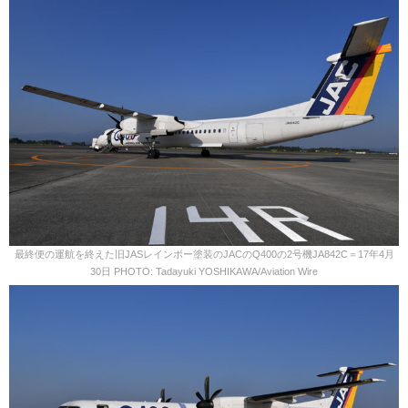
最終便の運航を終えた旧JASレインボー塗装のJACのQ400の2号機JA842C＝17年4月
30日 PHOTO: Tadayuki YOSHIKAWA/Aviation Wire