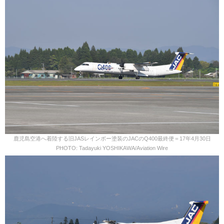
鹿児島空港へ着陸する旧JASレインボー塗装のJACのQ400最終便＝17年4月30日
PHOTO: Tadayuki YOSHIKAWA/Aviation Wire