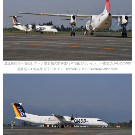
鹿児島空港へ着陸しアーク塗装機の前を走行する旧JASレインボー塗装のJACのQ400
最終便＝17年4月30日 PHOTO: Tadayuki YOSHIKAWA/Aviation Wire