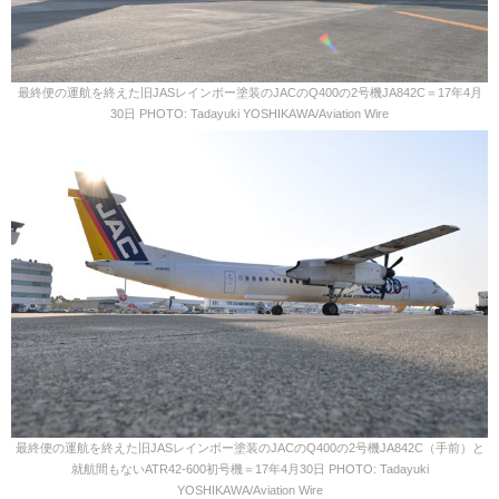
最終便の運航を終えた旧JASレインボー塗装のJACのQ400の2号機JA842C＝17年4月
30日 PHOTO: Tadayuki YOSHIKAWA/Aviation Wire
最終便の運航を終えた旧JASレインボー塗装のJACのQ400の2号機JA842C（手前）と
就航間もないATR42-600初号機＝17年4月30日 PHOTO: Tadayuki
YOSHIKAWA/Aviation Wire