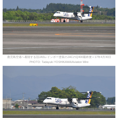
鹿児島空港へ着陸する旧JASレインボー塗装のJACのQ400最終便＝17年4月30日
PHOTO: Tadayuki YOSHIKAWA/Aviation Wire