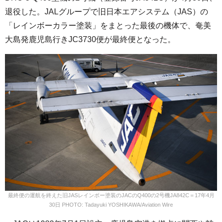
退役した。JALグループで旧日本エアシステム（JAS）の
「レインボーカラー塗装」をまとった最後の機体で、奄美
大島発鹿児島行きJC3730便が最終便となった。
最終便の運航を終えた旧JASレインボー塗装のJACのQ400の2号機JA842C＝17年4月
30日 PHOTO: Tadayuki YOSHIKAWA/Aviation Wire