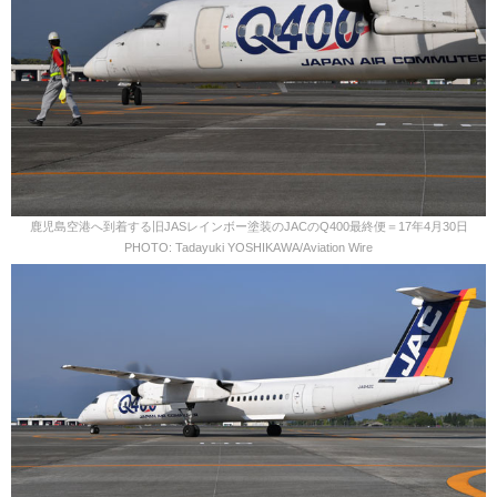
鹿児島空港へ到着する旧JASレインボー塗装のJACのQ400最終便＝17年4月30日
PHOTO: Tadayuki YOSHIKAWA/Aviation Wire