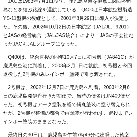
JACは1983年7月1日設立。鹿児島空港を拠点に関西や離
島などを結ぶ路線を運航している。Q400は日本航空機製造
YS-11型機の後継として、2001年8月29日に導入が決定し
た。その後、2002年10月2日の日本航空（JAL/JL、9201）
とJASの経営統合（JAL/JAS統合）により、JASの子会社だ
ったJACもJALグループになった。
Q400は、統合直後の同年10月7日に初号機（JA841C）が
鹿児島空港に到着し、2003年2月1日に就航。初号機と今回
退役した2号機のみレインボー塗装で引き渡された。
2号機は、2002年12月7日に鹿児島へ到着。2003年2月6
日の鹿児島発伊丹行きが初便で、当時の便名はJN400便だ
った。初号機はアーク塗装を経て鶴丸塗装に塗り替えられ
たが、2号機が整備の都合で再塗装が行われず、退役までレ
インボー塗装のままとなった。
最終日の30日は、鹿児島を午前7時46分に出発した徳之