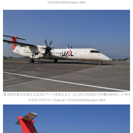
YOSHIKAWA/Aviation Wire
鹿児島空港を出発する旧JALアーク塗装をまとったJACのQ400の3号機JA843C＝17年4
月30日 PHOTO: Tadayuki YOSHIKAWA/Aviation Wire