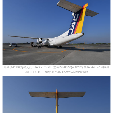
最終便の運航を終えた旧JASレインボー塗装のJACのQ400の2号機JA842C＝17年4月
30日 PHOTO: Tadayuki YOSHIKAWA/Aviation Wire