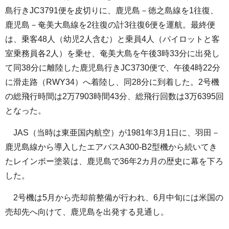
島行きJC3791便を皮切りに、鹿児島－徳之島線を1往復、
鹿児島－奄美大島線を2往復の計3往復6便を運航。最終便
は、乗客48人（幼児2人含む）と乗員4人（パイロットと客
室乗務員各2人）を乗せ、奄美大島を午後3時33分に出発し
て同38分に離陸した鹿児島行きJC3730便で、午後4時22分
に滑走路（RWY34）へ着陸し、同28分に到着した。2号機
の総飛行時間は2万7903時間43分、総飛行回数は3万6395回
となった。
JAS（当時は東亜国内航空）が1981年3月1日に、羽田－
鹿児島線から導入したエアバスA300-B2型機から続いてき
たレインボー塗装は、鹿児島で36年2カ月の歴史に幕を下ろ
した。
2号機は5月から売却前整備が行われ、6月中旬には米国の
売却先へ向けて、鹿児島を出発する見通し。