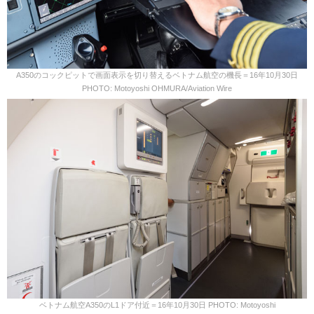
A350のコックピットで画面表示を切り替えるベトナム航空の機長＝16年10月30日
PHOTO: Motoyoshi OHMURA/Aviation Wire
ベトナム航空A350のL1ドア付近＝16年10月30日 PHOTO: Motoyoshi