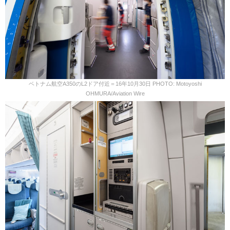
ベトナム航空A350のL2ドア付近＝16年10月30日 PHOTO: Motoyoshi
OHMURA/Aviation Wire