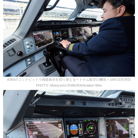
A350のコックピットで画面表示を切り替えるベトナム航空の機長＝16年10月30日
PHOTO: Motoyoshi OHMURA/Aviation Wire