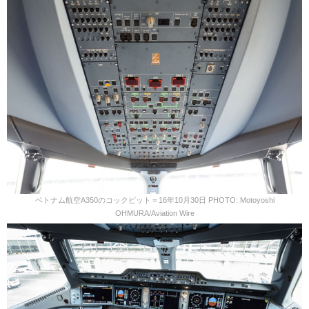
ベトナム航空A350のコックピット＝16年10月30日 PHOTO: Motoyoshi
OHMURA/Aviation Wire