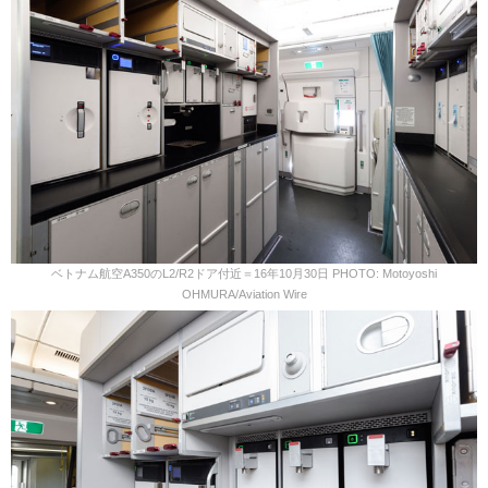
ベトナム航空A350のL2/R2ドア付近＝16年10月30日 PHOTO: Motoyoshi
OHMURA/Aviation Wire