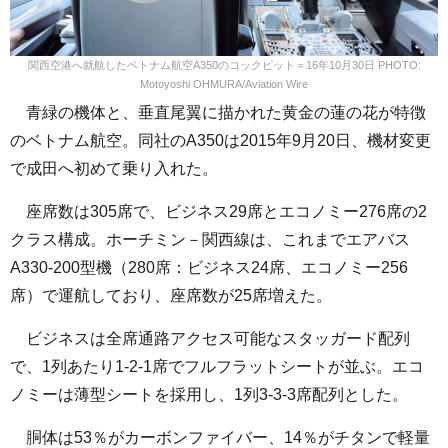
関西空港へ就航したベトナム航空A350のコックピット＝16年10月30日 PHOTO:
Motoyoshi OHMURA/Aviation Wire
青緑の機体と、垂直尾翼に描かれた黄金の蓮の花が特徴
のベトナム航空。同社のA350は2015年9月20日、機材変更
で成田へ初めて乗り入れた。
座席数は305席で、ビジネス29席とエコノミー276席の2
クラス構成。ホーチミン－関西線は、これまでエアバス
A330-200型機（280席：ビジネス24席、エコノミー256
席）で運航しており、座席数が25席増えた。
ビジネスは全席通路アクセス可能なスタッガード配列
で、1列あたり1-2-1席でフルフラットシートが並ぶ。エコ
ノミーは薄型シートを採用し、1列3-3-3席配列とした。
胴体は53％がカーボンファイバー、14％がチタンで軽量