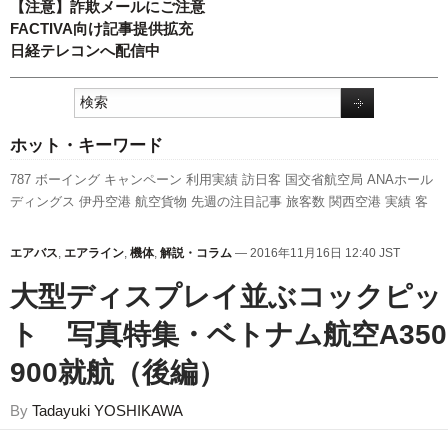
【注意】詐欺メールにご注意
FACTIVA向け記事提供拡充
日経テレコンへ配信中
ホット・キーワード
787
ボーイング
キャンペーン
利用実績
訪日客
国交省航空局
ANAホール
ディングス
伊丹空港
航空貨物
先週の注目記事
旅客数
関西空港
実績
客
室乗務員
A320
ピーチ・アビエーション
福岡空港
777
スカイマーク
エア
バス
新路線
全日空
新千歳空港
スターフライヤー
セントレア
成田空港
エアバス
,
エアライン
,
機体
,
解説・コラム
— 2016年11月16日 12:40 JST
LCC
羽田空港
737NG
人事
日本航空
新型コロナウイルス
国交省
発着回
大型ディスプレイ並ぶコックピッ
数
A350 XWB
ト 写真特集・ベトナム航空A350
900就航（後編）
By
Tadayuki YOSHIKAWA