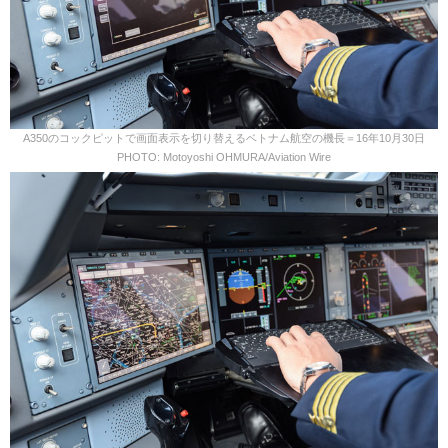
A350のコックピットで画面表示を切り替えるベトナム航空の機長＝16年10月30日
PHOTO: Motoyoshi OHMURA/Aviation Wire