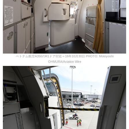
ベトナム航空A350のR1ドア付近＝16年10月30日 PHOTO: Motoyoshi
OHMURA/Aviation Wire