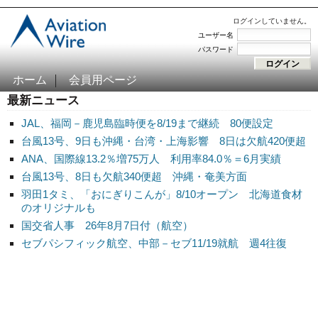
ログインしていません。
ユーザー名
パスワード
ホーム
会員用ページ
最新ニュース
JAL、福岡－鹿児島臨時便を8/19まで継続 80便設定
台風13号、9日も沖縄・台湾・上海影響 8日は欠航420便超
ANA、国際線13.2％増75万人 利用率84.0％＝6月実績
台風13号、8日も欠航340便超 沖縄・奄美方面
羽田1タミ、「おにぎりこんが」8/10オープン 北海道食材
のオリジナルも
国交省人事 26年8月7日付（航空）
セブパシフィック航空、中部－セブ11/19就航 週4往復