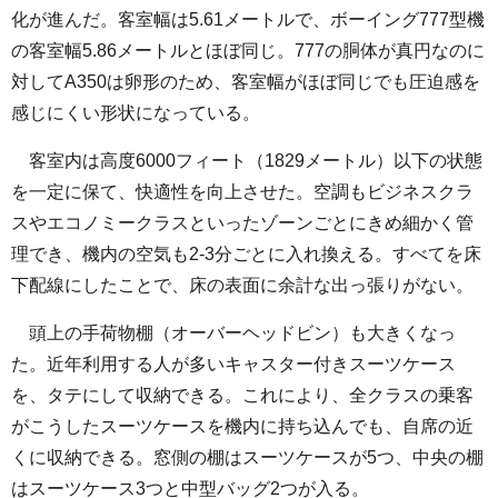
化が進んだ。客室幅は5.61メートルで、ボーイング777型機
の客室幅5.86メートルとほぼ同じ。777の胴体が真円なのに
対してA350は卵形のため、客室幅がほぼ同じでも圧迫感を
感じにくい形状になっている。
客室内は高度6000フィート（1829メートル）以下の状態
を一定に保て、快適性を向上させた。空調もビジネスクラ
スやエコノミークラスといったゾーンごとにきめ細かく管
理でき、機内の空気も2-3分ごとに入れ換える。すべてを床
下配線にしたことで、床の表面に余計な出っ張りがない。
頭上の手荷物棚（オーバーヘッドビン）も大きくなっ
た。近年利用する人が多いキャスター付きスーツケース
を、タテにして収納できる。これにより、全クラスの乗客
がこうしたスーツケースを機内に持ち込んでも、自席の近
くに収納できる。窓側の棚はスーツケースが5つ、中央の棚
はスーツケース3つと中型バッグ2つが入る。