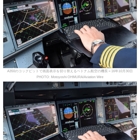
A350のコックピットで画面表示を切り替えるベトナム航空の機長＝16年10月30日
PHOTO: Motoyoshi OHMURA/Aviation Wire