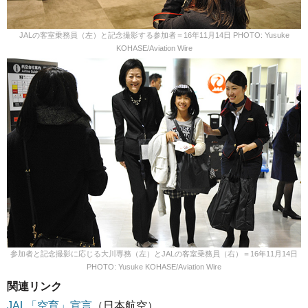
JALの客室乗務員（左）と記念撮影する参加者＝16年11月14日 PHOTO: Yusuke
KOHASE/Aviation Wire
参加者と記念撮影に応じる大川専務（左）とJALの客室乗務員（右）＝16年11月14日
PHOTO: Yusuke KOHASE/Aviation Wire
関連リンク
JAL「空育」宣言
（日本航空）