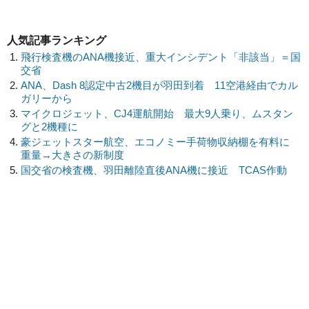
人気記事ランキング
飛行検査機のANA機接近、重大インシデント「非該当」＝国
交省
ANA、Dash 8認定中古2機目が羽田到着 11空港経由でカル
ガリーから
マイクロジェット、CJ4運航開始 最大9人乗り、ムスタン
グと2機種に
豪ジェットスター航空、エコノミー手荷物収納棚を有料に
重量→大きさの新制度
国交省の検査機、羽田離陸直後ANA機に接近 TCAS作動