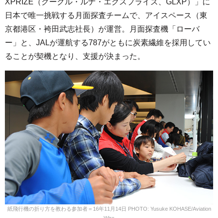
XPRIZE（グーグル・ルナ・エクスプライズ、GLXP）」に
日本で唯一挑戦する月面探査チームで、アイスペース（東
京都港区・袴田武志社長）が運営。月面探査機「ローバ
ー」と、JALが運航する787がともに炭素繊維を採用してい
ることが契機となり、支援が決まった。
紙飛行機の折り方を教わる参加者＝16年11月14日 PHOTO: Yusuke KOHASE/Aviation