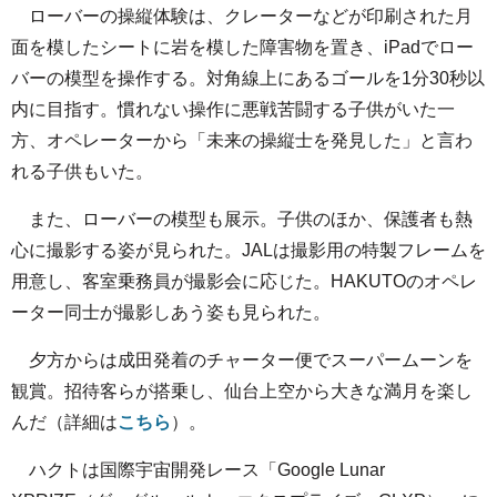
ローバーの操縦体験は、クレーターなどが印刷された月
面を模したシートに岩を模した障害物を置き、iPadでロー
バーの模型を操作する。対角線上にあるゴールを1分30秒以
内に目指す。慣れない操作に悪戦苦闘する子供がいた一
方、オペレーターから「未来の操縦士を発見した」と言わ
れる子供もいた。
また、ローバーの模型も展示。子供のほか、保護者も熱
心に撮影する姿が見られた。JALは撮影用の特製フレームを
用意し、客室乗務員が撮影会に応じた。HAKUTOのオペレ
ーター同士が撮影しあう姿も見られた。
夕方からは成田発着のチャーター便でスーパームーンを
観賞。招待客らが搭乗し、仙台上空から大きな満月を楽し
んだ（詳細は
こちら
）。
ハクトは国際宇宙開発レース「Google Lunar