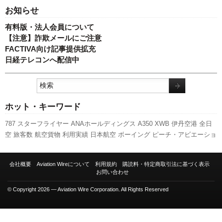
お知らせ
有料版・法人会員について
【注意】詐欺メールにご注意
FACTIVA向け記事提供拡充
日経テレコンへ配信中
ホット・キーワード
787
スターフライヤー
ANAホールディングス
A350 XWB
伊丹空港
全日
空
旅客数
航空貨物
利用実績
日本航空
ボーイング
ピーチ・アビエーショ
ン
先週の注目記事
新千歳空港
737NG
A320
国交省
セントレア
エアバス
関西空港
人事
羽田空港
キャンペーン
スカイマーク
成田空港
発着回数
会社概要
Aviation Wireについて
利用規約
購読料・特定商取引法に基づく表示
新路線
客室乗務員
訪日客
福岡空港
新型コロナウイルス
国交省航空局
実
お問い合わせ
績
777
LCC
© Copyright 2026 — Aviation Wire Corporation. All Rights Reserved