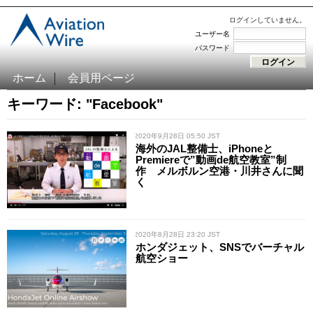
ログインしていません。
ユーザー名
パスワード
ホーム
会員用ページ
キーワード: "Facebook"
/ 2020年9月28日 05:50 JST
海外のJAL整備士、iPhoneと
Premiereで”動画de航空教室”制
作 メルボルン空港・川井さんに聞
く
/ 2020年8月28日 23:20 JST
ホンダジェット、SNSでバーチャル
航空ショー