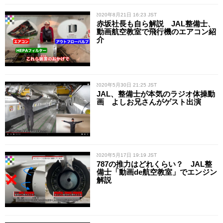
/ 2020年8月21日 16:23 JST
赤坂社長も自ら解説 JAL整備士、
動画航空教室で飛行機のエアコン紹
介
/ 2020年5月30日 21:25 JST
JAL、整備士が本気のラジオ体操動
画 よしお兄さんがゲスト出演
/ 2020年5月17日 19:19 JST
787の推力はどれくらい？ JAL整
備士「動画de航空教室」でエンジン
解説