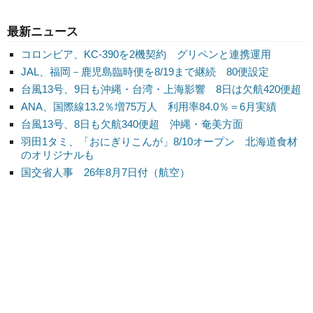
最新ニュース
コロンビア、KC-390を2機契約 グリペンと連携運用
JAL、福岡－鹿児島臨時便を8/19まで継続 80便設定
台風13号、9日も沖縄・台湾・上海影響 8日は欠航420便超
ANA、国際線13.2％増75万人 利用率84.0％＝6月実績
台風13号、8日も欠航340便超 沖縄・奄美方面
羽田1タミ、「おにぎりこんが」8/10オープン 北海道食材
のオリジナルも
国交省人事 26年8月7日付（航空）