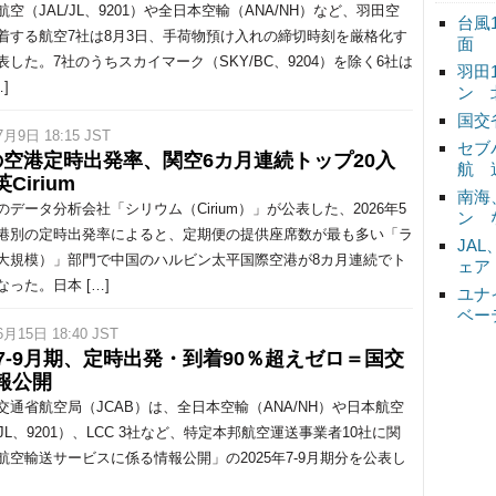
空（JAL/JL、9201）や全日本空輸（ANA/NH）など、羽田空
台風
着する航空7社は8月3日、手荷物預け入れの締切時刻を厳格化す
面
表した。7社のうちスカイマーク（SKY/BC、9204）を除く6社は
羽田
]
ン 
国交
7月9日 18:15 JST
セブ
の空港定時出発率、関空6カ月連続トップ20入
航 
Cirium
南海
データ分析会社「シリウム（Cirium）」が公表した、2026年5
ン 
港別の定時出発率によると、定期便の提供座席数が最も多い「ラ
JA
大規模）」部門で中国のハルビン太平国際空港が8カ月連続でト
ェア
なった。日本 […]
ユナ
ベー
6月15日 18:40 JST
年7-9月期、定時出発・到着90％超えゼロ＝国交
報公開
通省航空局（JCAB）は、全日本空輸（ANA/NH）や日本航空
/JL、9201）、LCC 3社など、特定本邦航空運送事業者10社に関
航空輸送サービスに係る情報公開」の2025年7-9月期分を公表し