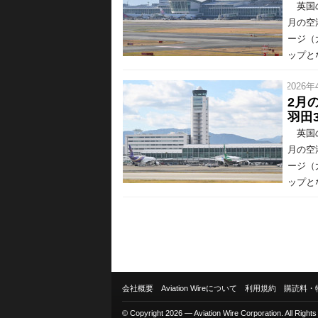
英国の
月の空
ージ（
ップと
/ 2026年
2月
羽田
英国の
月の空
ージ（
ップと
会社概要
Aviation Wireについて
利用規約
購読料・
© Copyright 2026 — Aviation Wire Corporation. All Right