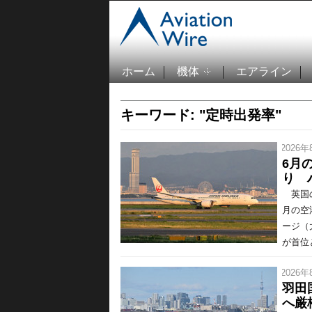
ホーム
機体
エアライン
キーワード: "定時出発率"
/ 2026年
6月
り 
英国の
月の空
ージ（
が首位
/ 2026年
羽田
へ厳