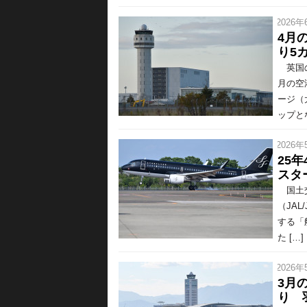
/ 2026年
4月
り5カ
英国の
月の空
ージ（
ップと
/ 2026年
25
スタ
国土交
（JAL
する「
た […]
/ 2026年
3月
り 