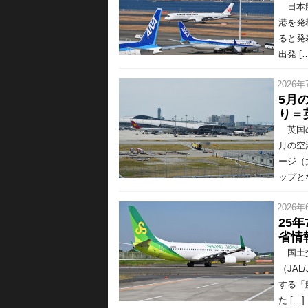
日本航
港を発
ると発
出発 […
/ 2026年
5月
り＝英
英国の
月の空
ージ（
ップと
/ 2026年
25
省情
国土交
（JAL
する「
た […]