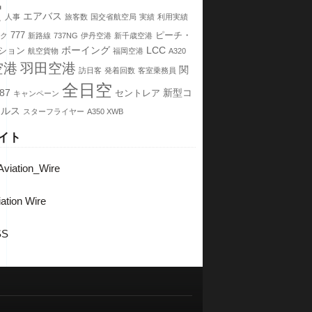
空
エアバス
人事
旅客数
国交省航空局
実績
利用実績
777
ピーチ・
ク
新路線
737NG
伊丹空港
新千歳空港
ボーイング
LCC
ション
航空貨物
福岡空港
A320
空港
羽田空港
関
訪日客
発着回数
客室乗務員
全日空
87
新型コ
セントレア
キャンペーン
イルス
スターフライヤー
A350 XWB
イト
viation_Wire
ation Wire
SS