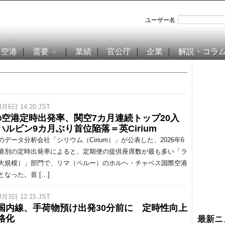
ユーザー名
空港
需要
業績
官公庁
企業
解説・コラ
8月6日 14:20 JST
の空港定時出発率、関空7カ月連続トップ20入
ハルビン9カ月ぶり首位陥落＝英Cirium
データ分析会社「シリウム（Cirium）」が公表した、2026年6
港別の定時出発率によると、定期便の提供座席数が最も多い「ラ
大規模）」部門で、リマ（ペルー）のホルヘ・チャベス国際空港
となった。首 […]
8月3日 12:15 JST
国内線、手荷物預け出発30分前に 定時性向上
格化
最新ニ