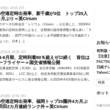
6月8日 18:50 JST
の空港定時出発率、新千歳が3位 トップ20入
月ぶり＝英Cirium
データ分析会社「シリウム（Cirium）」が公表した、2026年4
港別の定時出発率によると、定期便の提供座席数が最も多い「ラ
大規模）」部門で中国のハルビン太平国際空港が7カ月連続でト
なった。日本 […]
お知ら
有料版
5月21日 18:25 JST
【注意
年4-6月期、定時到着90％超えゼロ続く 首位は
FACT
ーフライヤー＝国交省情報公開
日経テ
通省航空局（JCAB）は、全日本空輸（ANA/NH）や日本航空
Yaho
/JL、9201）、LCC 3社など、特定本邦航空運送事業者10社に関
航空輸送サービスに係る情報公開」の2025年4-6月期分を公表し
ホット
5月19日 12:50 JST
の空港定時出発率、福岡トップ20圏外4カ月ぶ
先週の注目
羽田2カ月連続ランク外＝英Cirium