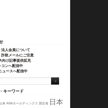
せ
・法人会員について
】詐欺メールにご注意
IVA向け記事提供拡充
レコンへ配信中
o!ニュースへ配信中
・キーワード
日本
ANAホールディングス
国交省
記事