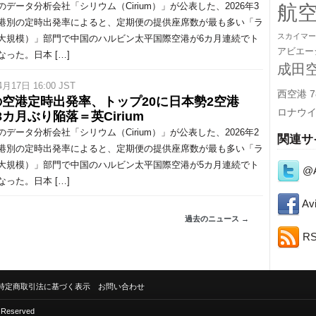
データ分析会社「シリウム（Cirium）」が公表した、2026年3
航
港別の定時出発率によると、定期便の提供座席数が最も多い「ラ
スカイマー
大規模）」部門で中国のハルビン太平国際空港が6カ月連続でト
アビエー
なった。日本 […]
成田
4月17日 16:00 JST
西空港
7
の空港定時出発率、トップ20に日本勢2空港
ロナウ
3カ月ぶり陥落＝英Cirium
データ分析会社「シリウム（Cirium）」が公表した、2026年2
関連サ
港別の定時出発率によると、定期便の提供座席数が最も多い「ラ
大規模）」部門で中国のハルビン太平国際空港が5カ月連続でト
@A
なった。日本 […]
Avi
過去のニュース →
R
特定商取引法に基づく表示
お問い合わせ
s Reserved