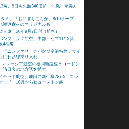
13号、8日も欠航340便超 沖縄・奄美方
1タミ、「おにぎりこんが」8/10オープ
北海道食材のオリジナルも
省人事 26年8月7日付（航空）
パシフィック航空、中部－セブ11/19就
週4往復
、ピニンファリーナが次期空港特急デザイ
なにわ筋線乗り入れ
L、マレーシア航空の福岡新路線とコードシ
 訪日客の地方誘客拡大
イテッド航空、成田に新仕様787-9「エレ
テッド」10月からヒューストン線