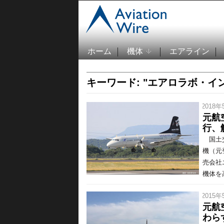
ホーム
機体
エアライン
キーワード: "エアロラボ・イ
/ 2018年
元航
行、
国土交
機（元
売会社
機体を高
/ 2015年
元航
わら