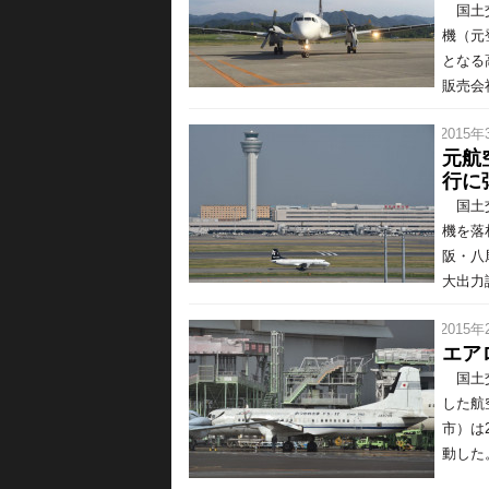
国土交
機（元
となる
販売会社
/ 2015年
元航
行に
国土交
機を落
阪・八
大出力
/ 2015年
エア
国土交
した航
市）は
動した。