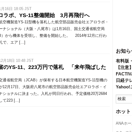
1月16日 18:05 JST
ロラボ、YS-11整備開始 3月再飛行へ
空機製造YS-11型機を落札した航空部品販売会社エアロラボ・
ーナショナル（大阪・八尾市）は1月16日、国土交通省航空局
AB）から機体を受領し、整備を開始した。 2014年12月に行わ
で、エア […]
お知ら
12月18日 10:48 JST
有料版
省のYS-11、223万円で落札 「来年飛ばした
【注意
FACT
通省航空局（JCAB）が保有する日本航空機製造YS-11型機の
日経テ
Yaho
が12月17日、大阪府八尾市の航空部品販売会社エアロラボ・イ
ナショナルに決まった。入札が同日行われ、予定価格20万2684
て223 […]
ホット
ANAホ