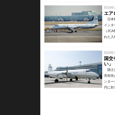
/ 2015年
エア
日本航
インタ
（JC
れた入札
/ 2014年
国交
い」
国土交
売却先
ンター
円に対し