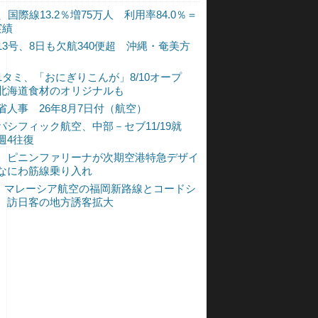
、国際線13.2％増75万人 利用率84.0％＝
実績
13号、8日も欠航340便超 沖縄・奄美方
1タミ、「おにぎりこんが」8/10オープ
北海道食材のオリジナルも
省人事 26年8月7日付（航空）
パシフィック航空、中部－セブ11/19就
週4往復
、ピニンファリーナが次期空港特急デザイ
なにわ筋線乗り入れ
L、マレーシア航空の福岡新路線とコードシ
 訪日客の地方誘客拡大