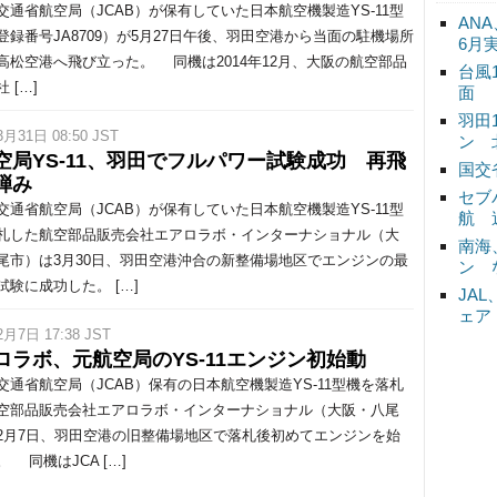
通省航空局（JCAB）が保有していた日本航空機製造YS-11型
ANA
登録番号JA8709）が5月27日午後、羽田空港から当面の駐機場所
6月
高松空港へ飛び立った。 同機は2014年12月、大阪の航空部品
台風
 […]
面
羽田
3月31日 08:50 JST
ン 
空局YS-11、羽田でフルパワー試験成功 再飛
国交
弾み
セブ
通省航空局（JCAB）が保有していた日本航空機製造YS-11型
航 
札した航空部品販売会社エアロラボ・インターナショナル（大
南海
尾市）は3月30日、羽田空港沖合の新整備場地区でエンジンの最
ン 
試験に成功した。 […]
JA
ェア
2月7日 17:38 JST
ロラボ、元航空局のYS-11エンジン初始動
通省航空局（JCAB）保有の日本航空機製造YS-11型機を落札
空部品販売会社エアロラボ・インターナショナル（大阪・八尾
2月7日、羽田空港の旧整備場地区で落札後初めてエンジンを始
 同機はJCA […]