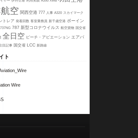
イヤー
伊丹空港
利用実績
A350 XWB
本航空
関西空港
777
人事
A320
スカイマーク
ボーイン
ントレア
発着回数
客室乗務員
新千歳空港
787
新型コロナウイルス
737NG
航空貨物
国交省
全日空
エアバ
ピーチ・アビエーション
績
LCC
国交省
注目記事
新路線
イト
viation_Wire
ation Wire
SS