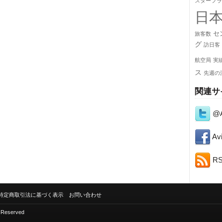
スターフラ
日
セ
旅客数
グ
訪日客
航空局
実
ス
先週の
関連サ
@A
Avi
R
特定商取引法に基づく表示
お問い合わせ
s Reserved