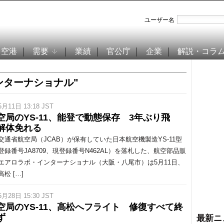
ユーザー名
空港
需要
業績
官公庁
企業
解説・コラ
ンターナショナル"
5月11日 13:18 JST
空局のYS-11、能登で動態保存 3年ぶり飛
解体免れる
通省航空局（JCAB）が保有していた日本航空機製造YS-11型
登録番号JA8709、現登録番号N462AL）を落札した、航空部品販
エアロラボ・インターナショナル（大阪・八尾市）は5月11日、
松 […]
5月28日 15:30 JST
空局のYS-11、高松へフライト 修復すべて終
ず
最新ニ