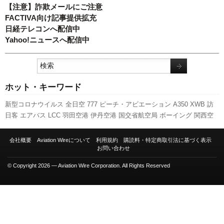
【注意】詐欺メールにご注意
FACTIVA向け記事提供拡充
日経テレコンへ配信中
Yahoo!ニュースへ配信中
ホット・キーワード
新型コロナウイルス
全日空
777
ピーチ・アビエーション
A350 XWB
訪
日客
エアバス
LCC
羽田空港
伊丹空港
国交省航空局
ボーイング
関西空
港
787
スカイマーク
先週の注目記事
福岡空港
航空貨物
発着回数
キャン
ペーン
セントレア
ANAホールディングス
客室乗務員
737NG
A320
新千
会社概要
Aviation Wireについて
利用規約
購読料・特定商取引法に基づく表示
歳空港
成田空港
スターフライヤー
実績
国交省
日本航空
人事
旅客数
利
お問い合わせ
用実績
新路線
© Copyright 2026 — Aviation Wire Corporation. All Rights Reserved