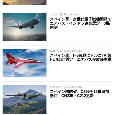
/ 2026年1月2日 10:34 JST
スペイン軍、次世代電子戦機開発で
エアバス・インドラ連合選定 3機
体制
/ 2025年12月31日 13:26 JST
スペイン軍、F-5後継にトルコTAI製
HURJET選定 エアバスが改修主導
/ 2025年12月31日 11:59 JST
スペイン国防省、C295を18機追加
発注 CN235・C212更新