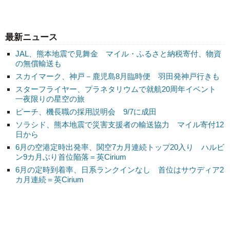
最新ニュース
JAL、熊本地震で見舞金 マイル・ふるさと納税寄付、物資
の無償輸送も
スカイマーク、神戸－鹿児島8月臨時便 羽田発神戸行きも
スターフライヤー、プラネタリウムで就航20周年イベント
一夜限りの星空の旅
ピーチ、機長職の採用説明会 9/7に成田
ソラシド、熊本地震で災害支援者の輸送協力 マイル寄付12
日から
6月の空港定時出発率、関空7カ月連続トップ20入り ハルビ
ン9カ月ぶり首位陥落＝英Cirium
6月の定時到着率、日系ランクインなし 首位はサウディア2
カ月連続＝英Cirium