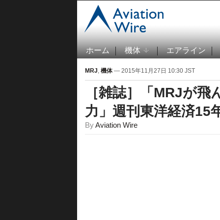
ホーム
機体
エアライン
MRJ
,
機体
— 2015年11月27日 10:30 JST
［雑誌］「MRJが飛
力」週刊東洋経済15年
By
Aviation Wire