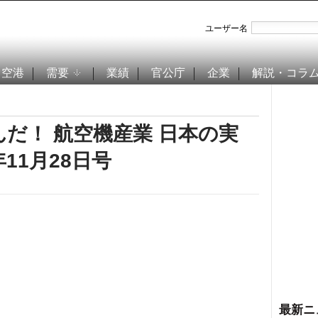
ユーザー名
空港
需要
業績
官公庁
企業
解説・コラ
んだ！ 航空機産業 日本の実
11月28日号
最新ニ