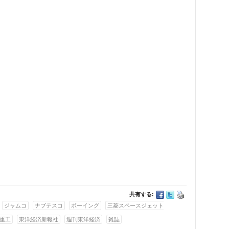
共有する:
ジャムコ
ナブテスコ
ボーイング
三菱スペースジェット
重工
東洋経済新報社
週刊東洋経済
雑誌