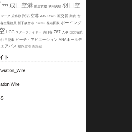
空
成田空港
羽田空
777
航空貨物
利用実績
関西空港
国交省
セ
イマーク
旅客数
A350 XWB
実績
ボーイング
客室乗務員
新千歳空港
737NG
発着回数
空
LCC
787
スターフライヤー
訪日客
人事
国交省航
ピーチ・アビエーション
ANAホールデ
の注目記事
エアバス
福岡空港
新路線
イト
viation_Wire
ation Wire
SS