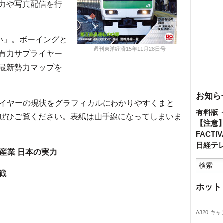
力や写真配信を行
戦い」。ボーイングと
週刊東洋経済15年11月28日号
有力サプライヤー
最新勢力マップを
お知ら
イヤーの現状をグラフィカルにわかりやすくまと
有料版
ぜひご覧ください。表紙は山手線になってしまいま
【注意
FACT
日経テ
機産業 日本の実力
戦
ホット
A320
キャ