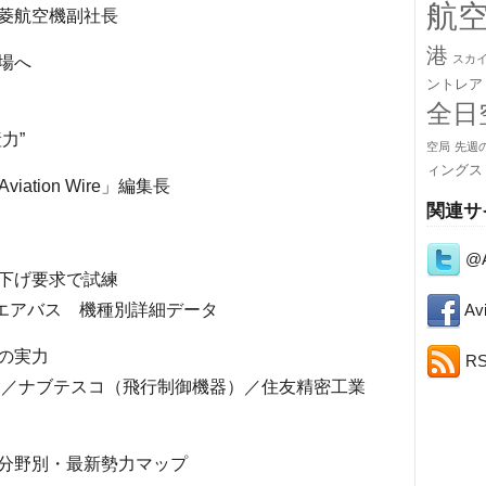
航
三菱航空機副社長
港
スカ
場へ
ントレア
全日
力”
空局
先週
ィングス
tion Wire」編集長
関連サ
@A
下げ要求で試練
Avi
 エアバス 機種別詳細データ
の実力
R
品）／ナブテスコ（飛行制御機器）／住友精密工業
分野別・最新勢力マップ