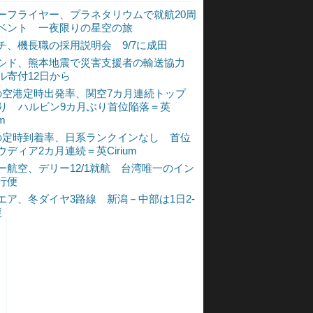
ーフライヤー、プラネタリウムで就航20周
ベント 一夜限りの星空の旅
チ、機長職の採用説明会 9/7に成田
シド、熊本地震で災害支援者の輸送協力
ル寄付12日から
の空港定時出発率、関空7カ月連続トップ
入り ハルビン9カ月ぶり首位陥落＝英
um
の定時到着率、日系ランクインなし 首位
ウディア2カ月連続＝英Cirium
ー航空、デリー12/1就航 台湾唯一のイン
行便
エア、冬ダイヤ3路線 新潟－中部は1日2-
復