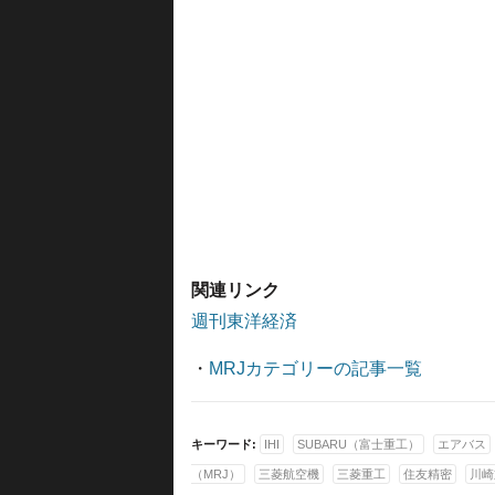
関連リンク
週刊東洋経済
・
MRJカテゴリーの記事一覧
キーワード:
IHI
SUBARU（富士重工）
エアバス
（MRJ）
三菱航空機
三菱重工
住友精密
川崎