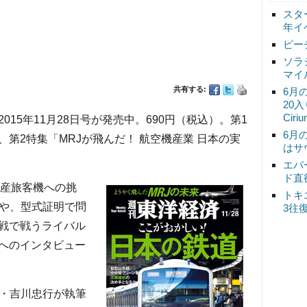
スタ
年イ
ピー
ソラ
マイ
共有する:
6月
20
Ciri
5年11月28日号が発売中。690円（税込）。第1
6月
第2特集「MRJが飛んだ！ 航空機産業 日本の実
はサ
エバ
ド直
国産旅客機への挑
トキ
Jや、型式証明で問
3往
戦で戦うライバル
へのインタビュー
・吉川忠行が執筆