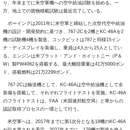
り、年末までに米空軍機への空中給油試験を始める。一
方、地上での貨物積載試験は最近完了している。
ボーイングは2011年に米空軍と締結した次世代空中給油
機の設計・開発契約に基づき、767-2Cを2機とKC-46Aを2
機の試験機4機を製造。コックピットは787と同様15イン
チ・ディスプレイを装備し、乗員は4人から15人としてい
る。エンジンは米プラット・アンド・ホイットニー（P＆
W）製PW4062を搭載する。最大離陸重量は41万5000ポン
ド、搭載燃料は21万2299ポンド。
767-2Cは輸送機として、KC-46Aは空中給油機として全
装備を搭載して、それぞれフライトテストを実施。KC-46A
のフライトテストは、FAA（米国連邦航空局）と軍からの
認証取得プロセスの一環として行う。
米空軍へは、2017年までに第1次分となる18機のKC-46A
が引き渡される予定。2027年までに、179機の製造を終え