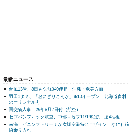
最新ニュース
台風13号、8日も欠航340便超 沖縄・奄美方面
羽田1タミ、「おにぎりこんが」8/10オープン 北海道食材
のオリジナルも
国交省人事 26年8月7日付（航空）
セブパシフィック航空、中部－セブ11/19就航 週4往復
南海、ピニンファリーナが次期空港特急デザイン なにわ筋
線乗り入れ