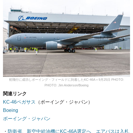
初飛行に成功しボーイング・フィールドに到着したKC-46A＝9月25日 PHOTO:
PHOTO: Jim Anderson/Boeing
関連リンク
KC-46ペガサス
（ボーイング・ジャパン）
Boeing
ボーイング・ジャパン
・
防衛省、新空中給油機にKC-46A選定へ エアバスは入札