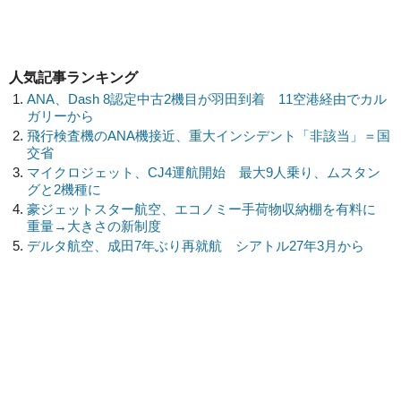
人気記事ランキング
ANA、Dash 8認定中古2機目が羽田到着 11空港経由でカル
ガリーから
飛行検査機のANA機接近、重大インシデント「非該当」＝国
交省
マイクロジェット、CJ4運航開始 最大9人乗り、ムスタン
グと2機種に
豪ジェットスター航空、エコノミー手荷物収納棚を有料に
重量→大きさの新制度
デルタ航空、成田7年ぶり再就航 シアトル27年3月から