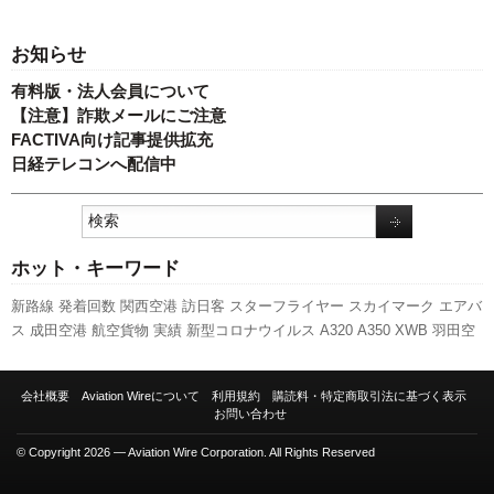
お知らせ
有料版・法人会員について
【注意】詐欺メールにご注意
FACTIVA向け記事提供拡充
日経テレコンへ配信中
ホット・キーワード
新路線
発着回数
関西空港
訪日客
スターフライヤー
スカイマーク
エアバ
ス
成田空港
航空貨物
実績
新型コロナウイルス
A320
A350 XWB
羽田空
港
伊丹空港
人事
国交省
777
客室乗務員
LCC
先週の注目記事
日本航空
国交省航空局
新千歳空港
737NG
ピーチ・アビエーション
キャンペーン
会社概要
Aviation Wireについて
利用規約
購読料・特定商取引法に基づく表示
ANAホールディングス
利用実績
787
セントレア
ボーイング
福岡空港
全
お問い合わせ
日空
旅客数
© Copyright 2026 — Aviation Wire Corporation. All Rights Reserved