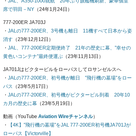
・
JAL、A350-1000就航 20年ぶり旗艦機刷新、豪華個室
席で羽田－NY
（24年1月24日）
777-200ER JA703J
・
JALの777-200ER、3号機も離日 11機すべて日本から姿
消す
（23年12月12日）
・
JAL、777-200ER定期便終了 21年の歴史に幕、”幸せの
黄色いコンテナ”最終便運ぶ
（23年11月13日）
JA701Jはビクタービルをローパスしてロサンゼルスへ
・
JALの777-200ER、初号機が離日 ”飛行機の墓場”をロー
パス
（23年5月17日）
・
JALの777-200ER、初号機がビクタービル到着 20年10
カ月の歴史に幕
（23年5月19日）
動画（YouTube
Aviation Wireチャンネル
）
・
【4K】”飛行機の墓場”をJAL 777-200ER初号機JA701Jが
ローパス【Victorville】