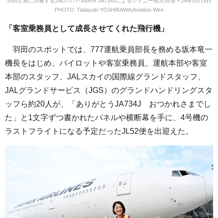
羽田空港に到着するJALの777-300ER JA734Jによるシドニー発JL52便＝24年8月19日
PHOTO: Tadayuki YOSHIKAWA/Aviation Wire
「客室乗務員として成長させてくれた飛行機」
羽田のスポットでは、777運航乗員部長を務める坂本竜一
機長をはじめ、パイロットや客室乗務員、運航本部や客室
本部のスタッフ、JALスカイの国際線グランドスタッフ、
JALグランドサービス（JGS）のグランドハンドリングスタ
ッフら約20人が、「ありがとうJA734J おつかれさまでし
た」と1文字ずつ書かれたパネルや横断幕を手に、4号機の
ラストフライトになる予定だったJL52便を出迎えた。