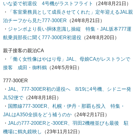
いな姿で初退役 4号機がラストフライト
（24年8月21日）
・
「客室乗務員として成長させてくれた」定年迎えるJAL親
泊チーフから見た777-300ER
（24年8月21日）
・
ジャンボより長い胴体意識し操縦 特集・JAL坂本777運
航乗員部長に聞く777-300ER初退役
（24年8月20日）
親子接客の親泊CA
・
「働く女性像はやはり母」JAL、母娘CAがレストランで
接客 成田・御料鶴
（24年5月9日）
777-300ER
・
JAL、777-300ER初の退役へ 8/19に4号機、シドニー発
JL52便で
（24年8月18日）
・
国際線777-300ER、札幌・伊丹・那覇も投入 特集・
JALはA350全損をどう補うのか
（24年2月17日）
・
JALの777-200ERと-300ER、羽田2機種並びも最後 駐
機場に鶴丸鏡映し
（23年11月12日）