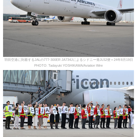
羽田空港に到着するJALの777-300ER JA734Jによるシドニー発JL52便＝24年8月19日
PHOTO: Tadayuki YOSHIKAWA/Aviation Wire