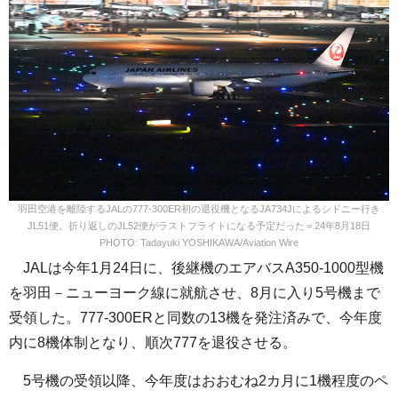
羽田空港を離陸するJALの777-300ER初の退役機となるJA734Jによるシドニー行き
JL51便。折り返しのJL52便がラストフライトになる予定だった＝24年8月18日
PHOTO: Tadayuki YOSHIKAWA/Aviation Wire
JALは今年1月24日に、後継機のエアバスA350-1000型機
を羽田－ニューヨーク線に就航させ、8月に入り5号機まで
受領した。777-300ERと同数の13機を発注済みで、今年度
内に8機体制となり、順次777を退役させる。
5号機の受領以降、今年度はおおむね2カ月に1機程度のペ