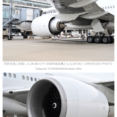
羽田空港に到着したJAL初の777-300ER退役機となるJA734J＝24年8月19日 PHOTO:
Tadayuki YOSHIKAWA/Aviation Wire