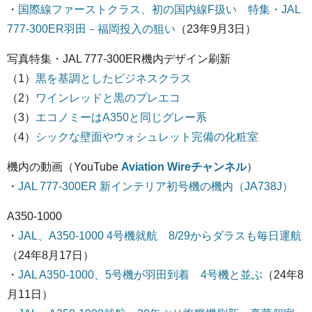
・
国際線ファーストクラス、初の国内線F扱い 特集・JAL
777-300ER羽田－福岡投入の狙い
（23年9月3日）
写真特集・JAL 777-300ER機内デザイン刷新
（1）
黒を基調としたビジネスクラス
（2）
ワインレッドと黒のプレエコ
（3）
エコノミーはA350と同じグレー系
（4）
シックな壁面やウォシュレット完備の化粧室
機内の動画（YouTube
Aviation Wireチャンネル
）
・
JAL 777-300ER 新インテリア初号機の機内（JA738J）
A350-1000
・
JAL、A350-1000 4号機就航 8/29からダラスも毎日運航
（24年8月17日）
・
JAL A350-1000、5号機が羽田到着 4号機と並ぶ
（24年8
月11日）