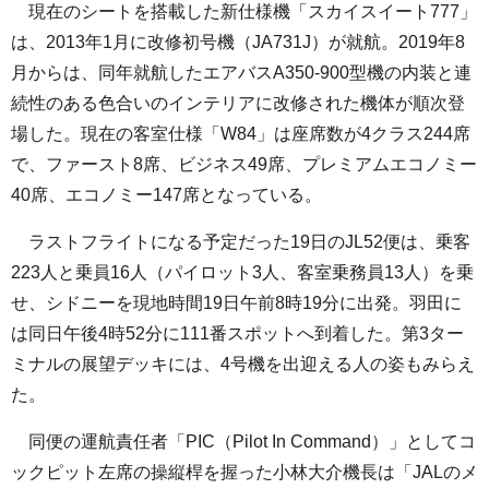
現在のシートを搭載した新仕様機「スカイスイート777」
は、2013年1月に改修初号機（JA731J）が就航。2019年8
月からは、同年就航したエアバスA350-900型機の内装と連
続性のある色合いのインテリアに改修された機体が順次登
場した。現在の客室仕様「W84」は座席数が4クラス244席
で、ファースト8席、ビジネス49席、プレミアムエコノミー
40席、エコノミー147席となっている。
ラストフライトになる予定だった19日のJL52便は、乗客
223人と乗員16人（パイロット3人、客室乗務員13人）を乗
せ、シドニーを現地時間19日午前8時19分に出発。羽田に
は同日午後4時52分に111番スポットへ到着した。第3ター
ミナルの展望デッキには、4号機を出迎える人の姿もみらえ
た。
同便の運航責任者「PIC（Pilot In Command）」としてコ
ックピット左席の操縦桿を握った小林大介機長は「JALのメ