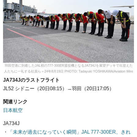
羽田空港に到着したJAL初の777-300ER退役機となるJA734Jを展望デッキで出迎えた
人たちに一礼する社員ら＝24年8月19日 PHOTO: Tadayuki YOSHIKAWA/Aviation Wire
JA734Jのラストフライト
JL52 シドニー（20日08:15）→羽田（20日17:05）
関連リンク
日本航空
JA734J
・
「未来が過去になっていく瞬間」JAL 777-300ER、きれ