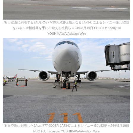
羽田空港に到着するJAL初の777-300ER退役機となるJA734Jによるシドニー発JL52便
をパネルや横断幕を手に出迎える社員ら＝24年8月19日 PHOTO: Tadayuki
YOSHIKAWA/Aviation Wire
羽田空港に到着したJALの777-300ER JA734Jによるシドニー発JL52便＝24年8月19日
PHOTO: Tadayuki YOSHIKAWA/Aviation Wire