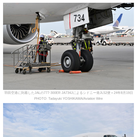
羽田空港に到着したJALの777-300ER JA734Jによるシドニー発JL52便＝24年8月19日
PHOTO: Tadayuki YOSHIKAWA/Aviation Wire