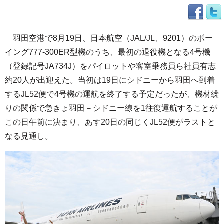
羽田空港で8月19日、日本航空（JAL/JL、9201）のボー
イング777-300ER型機のうち、最初の退役機となる4号機
（登録記号JA734J）をパイロットや客室乗務員ら社員有志
約20人が出迎えた。当初は19日にシドニーから羽田へ到着
するJL52便で4号機の運航を終了する予定だったが、機材繰
りの関係で急きょ羽田－シドニー線を1往復運航することが
この日午前に決まり、あす20日の同じくJL52便がラストと
なる見通し。