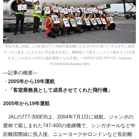
羽田空港に到着したJAL初の777-300ER退役機となるJA734Jの前でパネルを手に展望
デッキに集まった人たちに手を振る社員ら。機材繰りで急きょシドニー線をもう1往復
することが決まり20日が最終運航となる見通し＝24年8月19日 PHOTO: Tadayuki
YOSHIKAWA/Aviation Wire
—記事の概要—
・
2005年から19年運航
・
「客室乗務員として成長させてくれた飛行機」
2005年から19年運航
JALの777-300ERは、2004年7月1日に就航。ジャンボの
愛称で親しまれた747-400の後継機で、シンガポールなど中
距離国際線に投入後、ニューヨークやロンドンなど長距離