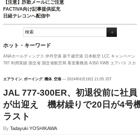
【注意】詐欺メールにご注意
FACTIVA向け記事提供拡充
日経テレコンへ配信中
ホット・キーワード
ANAホールディングス
伊丹空港
新千歳空港
日本航空
LCC
キャンペーン
787
利用実績
国交省
国交省航空局
客室乗務員
A350 XWB
エアバス
スカ
イマーク
737NG
ピーチ・アビエーション
セントレア
新型コロナウイル
ス
A320
ボーイング
発着回数
スターフライヤー
航空貨物
福岡空港
人事
エアライン
,
ボーイング
,
機体
,
空港
— 2024年8月19日 21:05 JST
羽田空港
成田空港
777
関西空港
全日空
旅客数
先週の注目記事
実績
新
JAL 777-300ER、初退役前に社員
路線
訪日客
が出迎え 機材繰りで20日が4号
ラスト
By
Tadayuki YOSHIKAWA