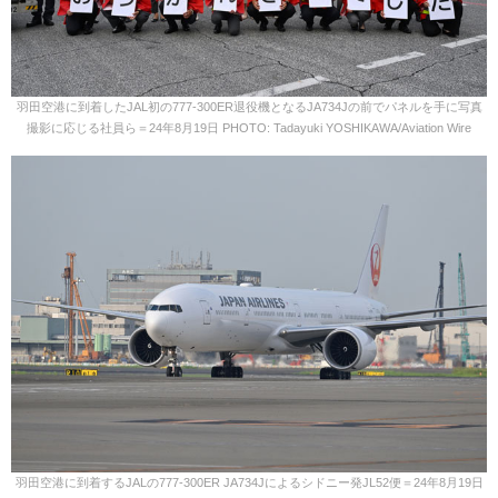
羽田空港に到着したJAL初の777-300ER退役機となるJA734Jの前でパネルを手に写真
撮影に応じる社員ら＝24年8月19日 PHOTO: Tadayuki YOSHIKAWA/Aviation Wire
羽田空港に到着するJALの777-300ER JA734Jによるシドニー発JL52便＝24年8月19日