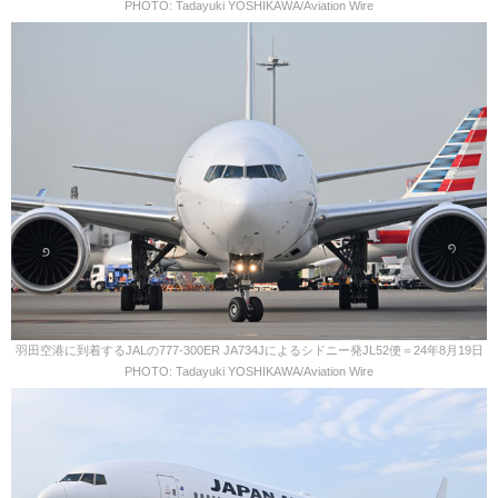
PHOTO: Tadayuki YOSHIKAWA/Aviation Wire
羽田空港に到着するJALの777-300ER JA734Jによるシドニー発JL52便＝24年8月19日
PHOTO: Tadayuki YOSHIKAWA/Aviation Wire