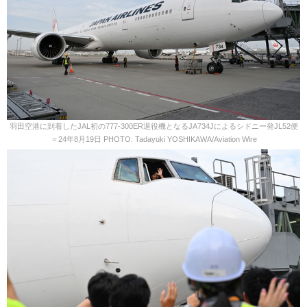
羽田空港に到着したJAL初の777-300ER退役機となるJA734Jによるシドニー発JL52便
＝24年8月19日 PHOTO: Tadayuki YOSHIKAWA/Aviation Wire