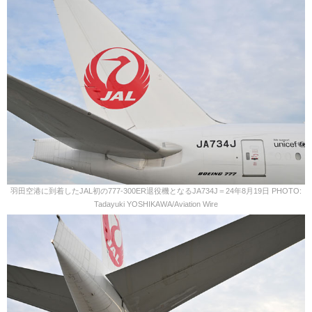
羽田空港に到着したJAL初の777-300ER退役機となるJA734J＝24年8月19日 PHOTO:
Tadayuki YOSHIKAWA/Aviation Wire