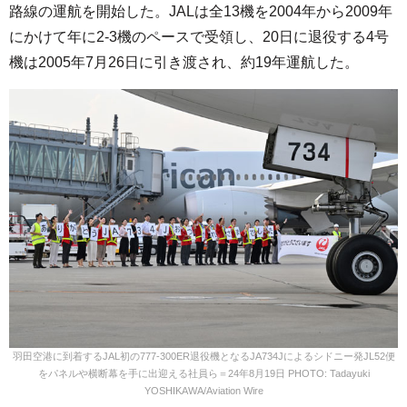
路線の運航を開始した。JALは全13機を2004年から2009年
にかけて年に2-3機のペースで受領し、20日に退役する4号
機は2005年7月26日に引き渡され、約19年運航した。
羽田空港に到着するJAL初の777-300ER退役機となるJA734Jによるシドニー発JL52便
をパネルや横断幕を手に出迎える社員ら＝24年8月19日 PHOTO: Tadayuki
YOSHIKAWA/Aviation Wire