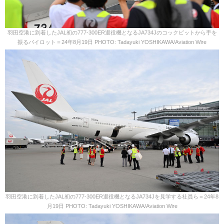
羽田空港に到着したJAL初の777-300ER退役機となるJA734Jのコックピットから手を
振るパイロット＝24年8月19日 PHOTO: Tadayuki YOSHIKAWA/Aviation Wire
羽田空港に到着したJAL初の777-300ER退役機となるJA734Jを見学する社員ら＝24年8
月19日 PHOTO: Tadayuki YOSHIKAWA/Aviation Wire