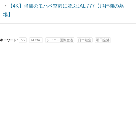
・
【4K】強風のモハベ空港に並ぶJAL 777【飛行機の墓
場】
キーワード:
777
JA734J
シドニー国際空港
日本航空
羽田空港