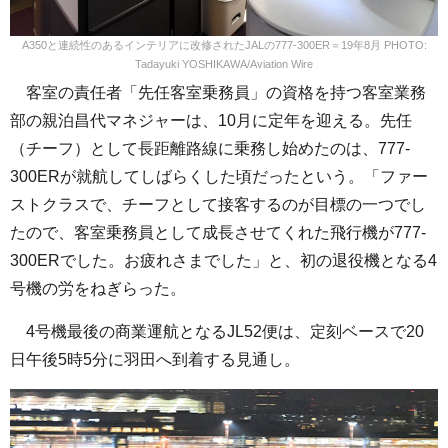
A350と連続性のあるインテリアに改修されたJALの777-300ER＝19年8月 PHOTO:
Tadayuki YOSHIKAWA/Aviation Wire
客室の責任者「先任客室乗務員」の資格を持つ客室業務
部の親泊昌代マネジャーは、10月に定年を迎える。先任
（チーフ）として長距離路線に乗務し始めたのは、777-
300ERが就航してしばらくした頃だったという。「ファー
ストクラスで、チーフとして接客するのが目標の一つでし
たので、客室乗務員として成長させてくれた飛行機が777-
300ERでした。お疲れさまでした」と、初の退役機となる4
号機の労をねぎらった。
4号機最後の商業運航となるJL52便は、定刻ベースで20
日午後5時5分に羽田へ到着する見通し。