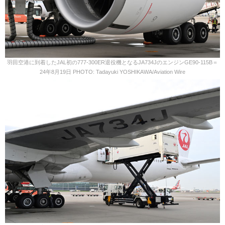
羽田空港に到着したJAL初の777-300ER退役機となるJA734JのエンジンGE90-115B＝
24年8月19日 PHOTO: Tadayuki YOSHIKAWA/Aviation Wire