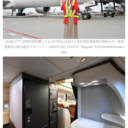
JAL初の777-300ER退役機となるJA734Jを出迎えた先任客室乗務員の資格を持つ客室
業務部の親泊昌代マネジャー＝24年8月19日 PHOTO: Tadayuki YOSHIKAWA/Aviation
Wire