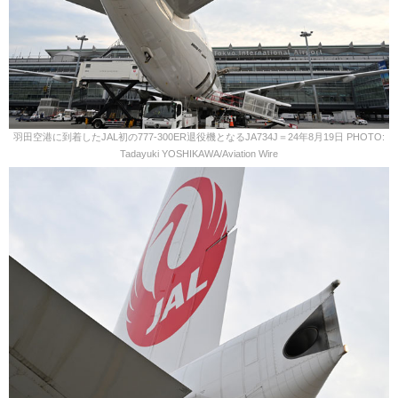
羽田空港に到着したJAL初の777-300ER退役機となるJA734J＝24年8月19日 PHOTO:
Tadayuki YOSHIKAWA/Aviation Wire