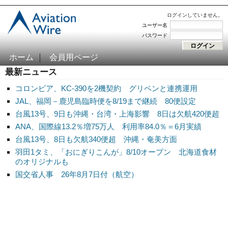
ログインしていません。
ユーザー名
パスワード
ホーム
会員用ページ
最新ニュース
コロンビア、KC-390を2機契約 グリペンと連携運用
JAL、福岡－鹿児島臨時便を8/19まで継続 80便設定
台風13号、9日も沖縄・台湾・上海影響 8日は欠航420便超
ANA、国際線13.2％増75万人 利用率84.0％＝6月実績
台風13号、8日も欠航340便超 沖縄・奄美方面
羽田1タミ、「おにぎりこんが」8/10オープン 北海道食材
のオリジナルも
国交省人事 26年8月7日付（航空）