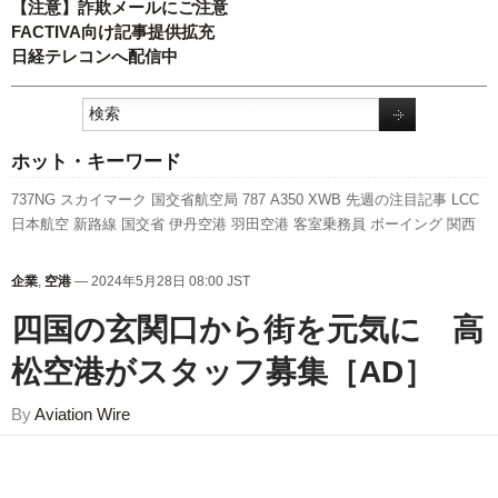
【注意】詐欺メールにご注意
FACTIVA向け記事提供拡充
日経テレコンへ配信中
ホット・キーワード
737NG
スカイマーク
国交省航空局
787
A350 XWB
先週の注目記事
LCC
日本航空
新路線
国交省
伊丹空港
羽田空港
客室乗務員
ボーイング
関西
空港
利用実績
旅客数
成田空港
A320
福岡空港
航空貨物
エアバス
全日空
ANAホールディングス
発着回数
人事
777
実績
新型コロナウイルス
新千
企業
,
空港
— 2024年5月28日 08:00 JST
歳空港
セントレア
訪日客
ピーチ・アビエーション
スターフライヤー
キ
ャンペーン
四国の玄関口から街を元気に 高
松空港がスタッフ募集［AD］
By
Aviation Wire