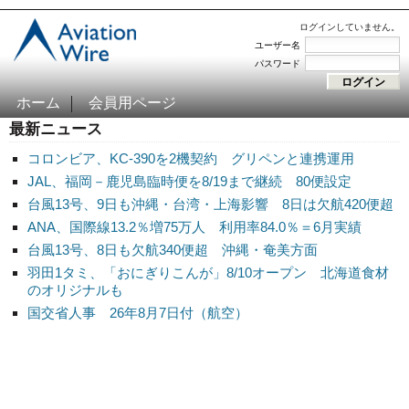
ログインしていません。
ユーザー名
パスワード
ホーム
会員用ページ
最新ニュース
コロンビア、KC-390を2機契約 グリペンと連携運用
JAL、福岡－鹿児島臨時便を8/19まで継続 80便設定
台風13号、9日も沖縄・台湾・上海影響 8日は欠航420便超
ANA、国際線13.2％増75万人 利用率84.0％＝6月実績
台風13号、8日も欠航340便超 沖縄・奄美方面
羽田1タミ、「おにぎりこんが」8/10オープン 北海道食材
のオリジナルも
国交省人事 26年8月7日付（航空）