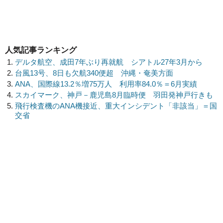
人気記事ランキング
デルタ航空、成田7年ぶり再就航 シアトル27年3月から
台風13号、8日も欠航340便超 沖縄・奄美方面
ANA、国際線13.2％増75万人 利用率84.0％＝6月実績
スカイマーク、神戸－鹿児島8月臨時便 羽田発神戸行きも
飛行検査機のANA機接近、重大インシデント「非該当」＝国
交省