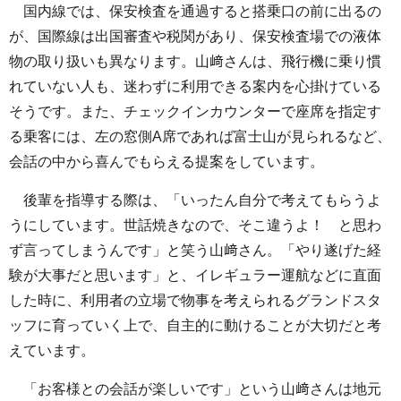
国内線では、保安検査を通過すると搭乗口の前に出るの
が、国際線は出国審査や税関があり、保安検査場での液体
物の取り扱いも異なります。山﨑さんは、飛行機に乗り慣
れていない人も、迷わずに利用できる案内を心掛けている
そうです。また、チェックインカウンターで座席を指定す
る乗客には、左の窓側A席であれば富士山が見られるなど、
会話の中から喜んでもらえる提案をしています。
後輩を指導する際は、「いったん自分で考えてもらうよ
うにしています。世話焼きなので、そこ違うよ！ と思わ
ず言ってしまうんです」と笑う山﨑さん。「やり遂げた経
験が大事だと思います」と、イレギュラー運航などに直面
した時に、利用者の立場で物事を考えられるグランドスタ
ッフに育っていく上で、自主的に動けることが大切だと考
えています。
「お客様との会話が楽しいです」という山﨑さんは地元