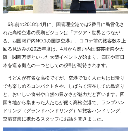
6年前の2018年4月に、国管理空港では2番目に民営化さ
れた高松空港の長期ビジョンは「アジア・世界とつなが
る、四国瀬戸内NO.1の国際空港」。コロナ前の旅客数を上
回る見込みの2025年度は、4月から瀬戸内国際芸術祭や大
阪・関西万博といった大型イベントが始まり、四国や西日
本を巡る拠点の一つとしての役割が期待されます。
うどんが有名な高松ですが、空港で働く人たちは日帰り
でも楽しめるコンパクトさや、しばらく滞在しての島巡り
と、おいしい食材や自然の豊かさが魅力だと言います。四
国各地から集まった人たちが働く高松空港で、ランプハン
ドリング（グランドハンドリング）や旅客ハンドリング、
空港営業に携わるスタッフにお話を聞きました。