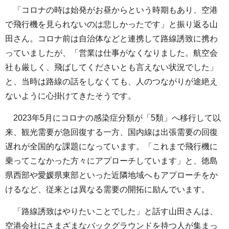
「コロナの時は始発がお昼からという時期もあり、空港
で飛行機を見られないのは悲しかったです」と振り返る山
田さん。コロナ前は自治体などと連携して路線誘致に携わ
っていましたが、「営業は仕事がなくなりました。航空会
社も厳しく、飛ばしてくださいとも言えない状況でした」
と、当時は路線の話をしなくても、人のつながりが途絶え
ないように心掛けてきたそうです。
2023年5月にコロナの感染症分類が「5類」へ移行して以
来、観光需要が急回復する一方、国内線は出張需要の回復
遅れが全国的な課題になっています。「これまで飛行機に
乗ってこなかった方々にアプローチしています」と、徳島
県西部や愛媛県東部といった近隣地域へもアプローチをか
けるなど、従来とは異なる需要の開拓に励んでいます。
「路線誘致はやりたいことでした」と話す山田さんは、
空港会社にさまざまなバックグラウンドを持つ人が集まっ