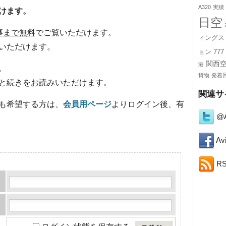
A320
実績
けます。
日空
事まで無料
でご覧いただけます。
ィングス
いただけます。
ョン
777
関西
港
。
貨物
発着
と続きをお読みいただけます。
関連サ
も希望する方は、
会員用ページ
よりログイン後、有
@A
Avi
R