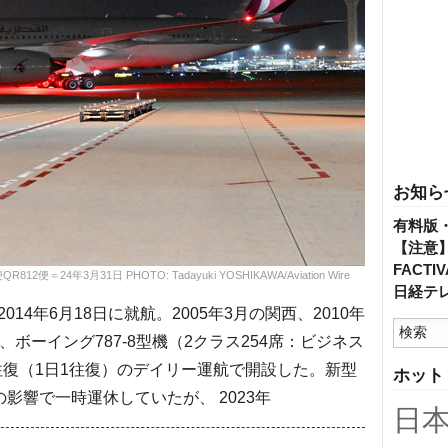
お知ら
有料版
【注意
FACT
年3月31日 PHOTO: Tadayuki YOSHIKAWA/Aviation Wire
日経テ
4年6月18日に就航。2005年3月の関西、2010年
ボーイング787-8型機（2クラス254席：ビジネス
7往復（1日1往復）のデイリー運航で開設した。新型
ホット
の影響で一時運休していたが、 2023年
日