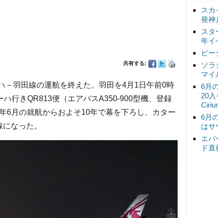
スカ
発神
スタ
年イ
ピー
共有する:
ソラ
マイ
ハ－羽田線の運航を終えた。羽田を4月1日午前0時
6月
20
行きQR813便（エアバスA350-900型機、登録
Ciri
14年6月の就航からおよそ10年で幕を下ろし、カター
6月
線になった。
はサ
エバ
ド直