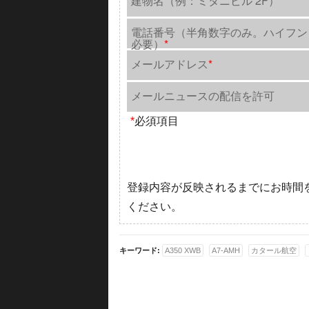
建物名（例：ミタニビル 2F）
電話番号（半角数字のみ。ハイフン
必要）
*
メールアドレス
*
メールニュースの配信を許可
*
必須項目
登録内容が反映されるまでにお時間
ください。
キーワード:
A350 XWB
A7-AMH
カタール航空