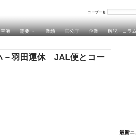
ユーザー名
空港
需要
業績
官公庁
企業
解説・コラ
－羽田運休 JAL便とコー
最新ニ