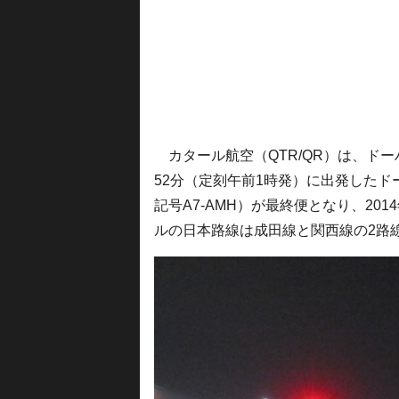
カタール航空（QTR/QR）は、ドー
52分（定刻午前1時発）に出発したドーハ
記号A7-AMH）が最終便となり、20
ルの日本路線は成田線と関西線の2路