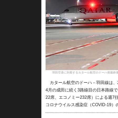
羽田空港に到着するカタール航空のドーハ発最終便QR812便＝24
カタール航空のドーハ－羽田線は、201
4月の成田に続く3路線目の日本路線で、
22席、エコノミー232席）による週
コロナウイルス感染症（COVID-19）