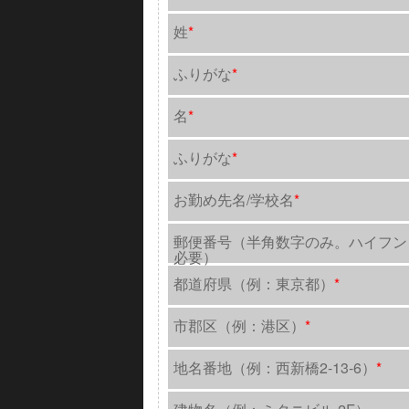
姓
*
ふりがな
*
名
*
ふりがな
*
お勤め先名/学校名
*
郵便番号（半角数字のみ。ハイフン
必要）
都道府県（例：東京都）
*
市郡区（例：港区）
*
地名番地（例：西新橋2-13-6）
*