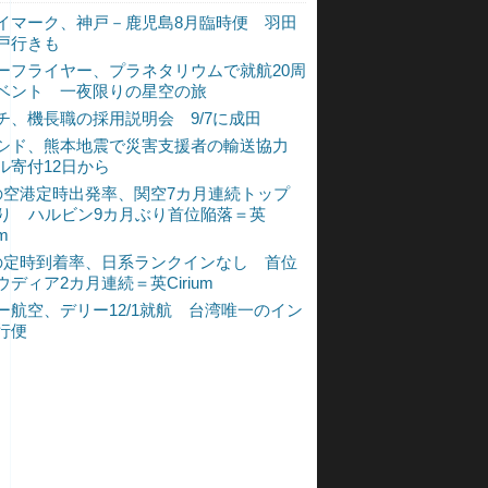
イマーク、神戸－鹿児島8月臨時便 羽田
戸行きも
ーフライヤー、プラネタリウムで就航20周
ベント 一夜限りの星空の旅
チ、機長職の採用説明会 9/7に成田
シド、熊本地震で災害支援者の輸送協力
ル寄付12日から
の空港定時出発率、関空7カ月連続トップ
入り ハルビン9カ月ぶり首位陥落＝英
um
の定時到着率、日系ランクインなし 首位
ウディア2カ月連続＝英Cirium
ー航空、デリー12/1就航 台湾唯一のイン
行便