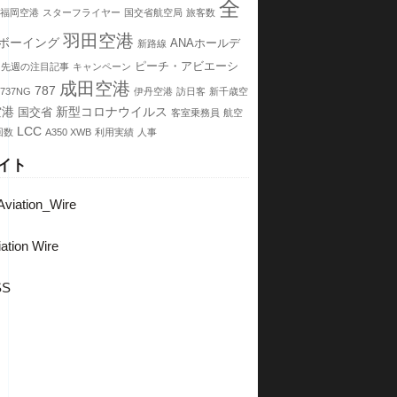
全
福岡空港
スターフライヤー
国交省航空局
旅客数
羽田空港
ボーイング
ANAホールデ
新路線
ピーチ・アビエーシ
先週の注目記事
キャンペーン
成田空港
787
737NG
伊丹空港
訪日客
新千歳空
空港
新型コロナウイルス
国交省
客室乗務員
航空
LCC
回数
A350 XWB
利用実績
人事
イト
viation_Wire
ation Wire
SS