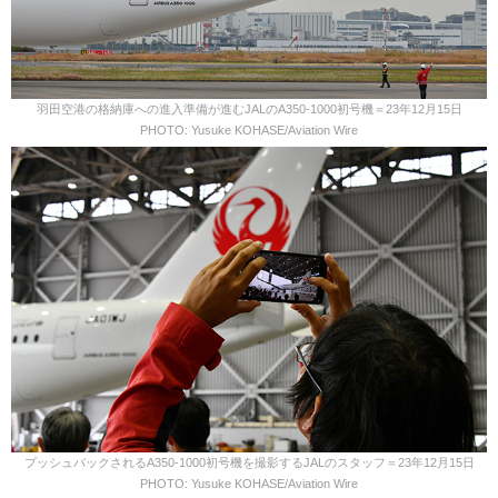
羽田空港の格納庫への進入準備が進むJALのA350-1000初号機＝23年12月15日
PHOTO: Yusuke KOHASE/Aviation Wire
プッシュバックされるA350-1000初号機を撮影するJALのスタッフ＝23年12月15日
PHOTO: Yusuke KOHASE/Aviation Wire