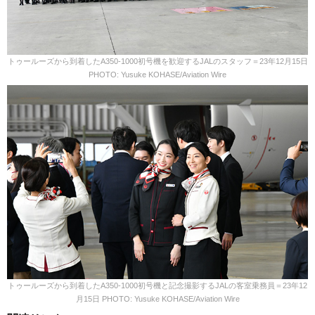
トゥールーズから到着したA350-1000初号機を歓迎するJALのスタッフ＝23年12月15日
PHOTO: Yusuke KOHASE/Aviation Wire
トゥールーズから到着したA350-1000初号機と記念撮影するJALの客室乗務員＝23年12
月15日 PHOTO: Yusuke KOHASE/Aviation Wire