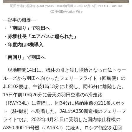
羽田空港に着陸するJALのA350-1000初号機＝23年12月15日 PHOTO: Yusuke
KOHASE/Aviation Wire
—記事の概要—
・
「南回り」で羽田へ
・
赤坂社長「エアバスに怒られた」
・
年度内は3機導入
「南回り」で羽田へ
現地時間14日に、機体の引き渡し場所となった仏トゥー
ルーズから羽田へ向かったフェリーフライト（回航便）の
JL8102便は、午後1時13分に出発し、同46分に離陸した。
15日午前10時26分に曇天の羽田空港のA滑走路
（RWY34L）に着陸し、同34分に格納庫前の211番スポッ
ト（駐機場）へ到着した。JALのA350新造機のフェリーフ
ライトでは、2022年4月21日に受領した国内線仕様機の
A350-900 16号機（JA16XJ）に続き、ロシア領空を迂回