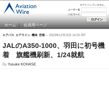
ログインしていません。
ユーザー名
パスワード
ホーム
会員用ページ
エアバス
,
エアライン
,
機体
,
空港
— 2023年12月15日 14:23 JST
JALのA350-1000、羽田に初号機
着 旗艦機刷新、1/24就航
By
Yusuke KOHASE