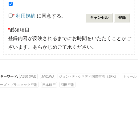
*
利用規約
に同意する。
*
必須項目
登録内容が反映されるまでにお時間をいただくことがご
ざいます。あらかじめご了承ください。
キーワード:
A350 XWB
JA01WJ
ジョン・F・ケネディ国際空港（JFK）
トゥール
ーズ・ブラニャック空港
日本航空
羽田空港