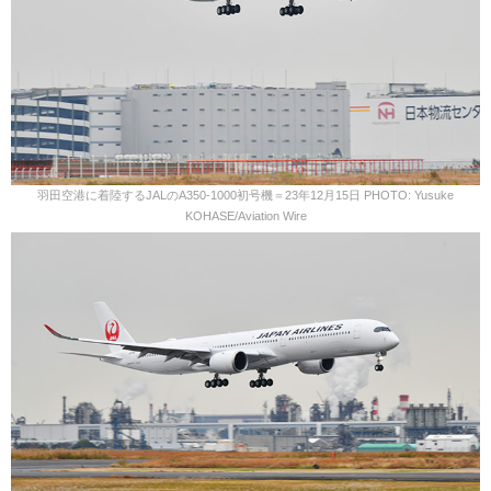
羽田空港に着陸するJALのA350-1000初号機＝23年12月15日 PHOTO: Yusuke
KOHASE/Aviation Wire