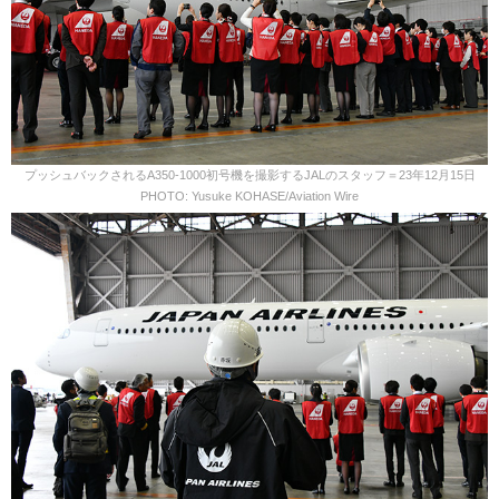
プッシュバックされるA350-1000初号機を撮影するJALのスタッフ＝23年12月15日
PHOTO: Yusuke KOHASE/Aviation Wire