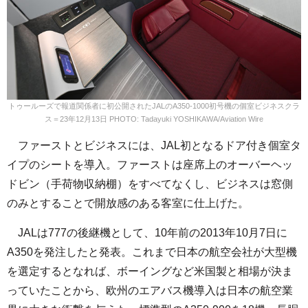
トゥールーズで報道関係者に初公開されたJALのA350-1000初号機の個室ビジネスクラ
ス＝23年12月13日 PHOTO: Tadayuki YOSHIKAWA/Aviation Wire
ファーストとビジネスには、JAL初となるドア付き個室タ
イプのシートを導入。ファーストは座席上のオーバーヘッ
ドビン（手荷物収納棚）をすべてなくし、ビジネスは窓側
のみとすることで開放感のある客室に仕上げた。
JALは777の後継機として、10年前の2013年10月7日に
A350を発注したと発表。これまで日本の航空会社が大型機
を選定するとなれば、ボーイングなど米国製と相場が決ま
っていたことから、欧州のエアバス機導入は日本の航空業