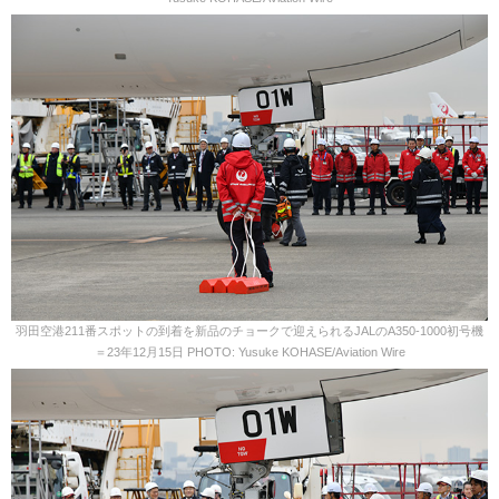
羽田空港211番スポットの到着を新品のチョークで迎えられるJALのA350-1000初号機
＝23年12月15日 PHOTO: Yusuke KOHASE/Aviation Wire