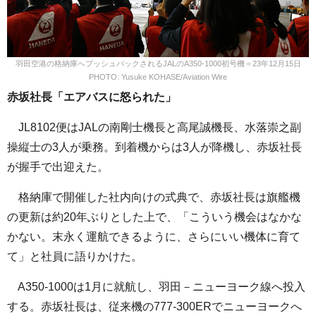
羽田空港の格納庫へプッシュバックされるJALのA350-1000初号機＝23年12月15日
PHOTO: Yusuke KOHASE/Aviation Wire
赤坂社長「エアバスに怒られた」
JL8102便はJALの南剛士機長と高尾誠機長、水落崇之副
操縦士の3人が乗務。到着機からは3人が降機し、赤坂社長
が握手で出迎えた。
格納庫で開催した社内向けの式典で、赤坂社長は旗艦機
の更新は約20年ぶりとした上で、「こういう機会はなかな
かない。末永く運航できるように、さらにいい機体に育て
て」と社員に語りかけた。
A350-1000は1月に就航し、羽田－ニューヨーク線へ投入
する。赤坂社長は、従来機の777-300ERでニューヨークへ