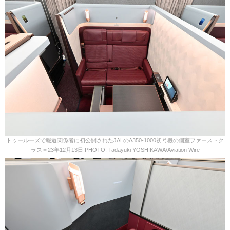
トゥールーズで報道関係者に初公開されたJALのA350-1000初号機の個室ファーストク
ラス＝23年12月13日 PHOTO: Tadayuki YOSHIKAWA/Aviation Wire