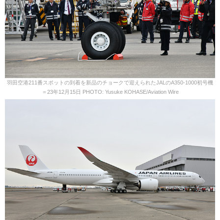
羽田空港211番スポットの到着を新品のチョークで迎えられたJALのA350-1000初号機
＝23年12月15日 PHOTO: Yusuke KOHASE/Aviation Wire