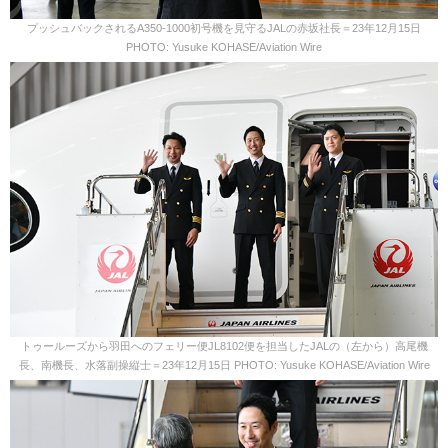
プッシュバックされるA350-1000初号機を見守るJALの赤坂社長＝23年12月15日
PHOTO: Yusuke KOHASE/Aviation Wire
トゥールーズから羽田へのフェリー便JL8102便を担当したJALの（左から）高尾機
長、南機長、水落副操縦士＝23年12月15日 PHOTO: Yusuke KOHASE/Aviation Wire