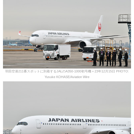
羽田空港211番スポットに到着するJALのA350-1000初号機＝23年12月15日 PHOTO:
Yusuke KOHASE/Aviation Wire