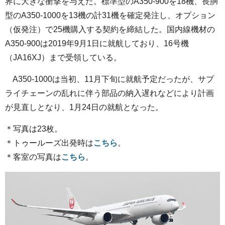
界に大きな衝撃を与えた。標準型のA350-900を18機、長胴
型のA350-1000を13機の計31機を確定発注し、オプション
（仮発注）で25機購入する契約を締結した。国内線機材の
A350-900は2019年9月1日に就航しており、16号機
（JA16XJ）まで受領している。
A350-1000は当初、11月下旬に就航予定だったが、サプ
ライチェーンの乱れに伴う部品の納入遅れなどにより計画
が見直しとなり、1月24日の就航となった。
＊写真は23枚。
＊トゥールーズ出発時は
こちら
。
＊客室の写真は
こちら
。