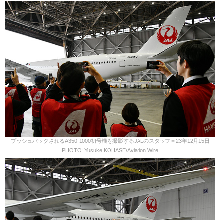
プッシュバックされるA350-1000初号機を撮影するJALのスタッフ＝23年12月15日
PHOTO: Yusuke KOHASE/Aviation Wire