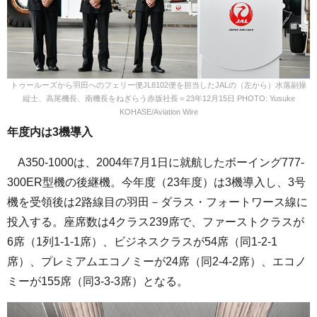
トゥールーズから羽田へのフェリー便JL8102便を担当したJALの（左から）水落副操
縦士、高尾機長、南機長をねぎらう赤坂社長＝23年12月15日 PHOTO: Yusuke
KOHASE/Aviation Wire
年度内は3機導入
A350-1000は、2004年7月1日に就航したボーイング777-
300ER型機の後継機。今年度（23年度）は3機導入し、3号
機を受領後は2路線目の羽田－ダラス・フォートワース線に
投入する。座席数は4クラス239席で、ファーストクラスが
6席（1列1-1-1席）、ビジネスクラスが54席（同1-2-1
席）、プレミアムエコノミーが24席（同2-4-2席）、エコノ
ミーが155席（同3-3-3席）となる。