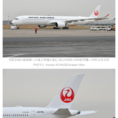
羽田空港の格納庫への進入準備が進むJALのA350-1000初号機＝23年12月15日
PHOTO: Yusuke KOHASE/Aviation Wire