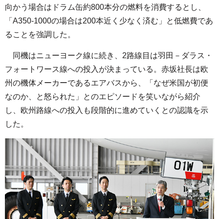
向かう場合はドラム缶約800本分の燃料を消費するとし、
「A350-1000の場合は200本近く少なく済む」と低燃費であ
ることを強調した。
同機はニューヨーク線に続き、2路線目は羽田－ダラス・
フォートワース線への投入が決まっている。赤坂社長は欧
州の機体メーカーであるエアバスから、「なぜ米国が初便
なのか、と怒られた」とのエピソードを笑いながら紹介
し、欧州路線への投入も段階的に進めていくとの認識を示
した。