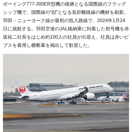
ボーイング777-300ER型機の後継となる国際線のフラッグ
シップ機で、国際線の“顔”となる長距離路線の機材を刷新。
羽田－ニューヨーク線が最初の投入路線で、2024年1月24
日に就航する。羽田空港のJAL格納庫に到着した初号機を赤
坂祐二社長をはじめ約100人の社員が出迎え、社員は赤いビ
ブスを着用し横断幕を掲出して歓迎した。