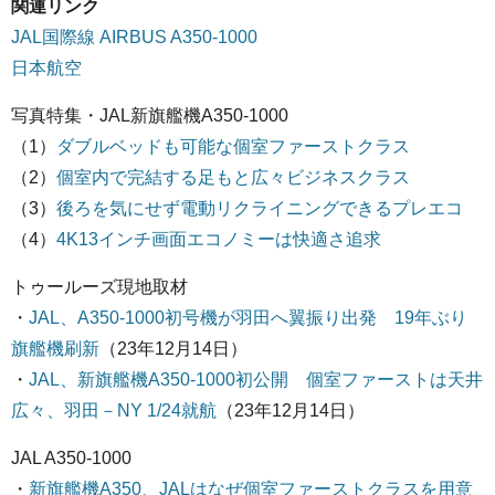
関連リンク
JAL国際線 AIRBUS A350-1000
日本航空
写真特集・JAL新旗艦機A350-1000
（1）
ダブルベッドも可能な個室ファーストクラス
（2）
個室内で完結する足もと広々ビジネスクラス
（3）
後ろを気にせず電動リクライニングできるプレエコ
（4）
4K13インチ画面エコノミーは快適さ追求
トゥールーズ現地取材
・
JAL、A350-1000初号機が羽田へ翼振り出発 19年ぶり
旗艦機刷新
（23年12月14日）
・
JAL、新旗艦機A350-1000初公開 個室ファーストは天井
広々、羽田－NY 1/24就航
（23年12月14日）
JAL A350-1000
・
新旗艦機A350、JALはなぜ個室ファーストクラスを用意