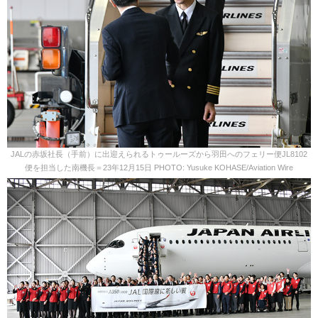
JALの赤坂社長（手前）に出迎えられるトゥールーズから羽田へのフェリー便JL8102
便を担当した南機長＝23年12月15日 PHOTO: Yusuke KOHASE/Aviation Wire