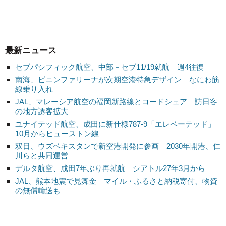
最新ニュース
セブパシフィック航空、中部－セブ11/19就航 週4往復
南海、ピニンファリーナが次期空港特急デザイン なにわ筋
線乗り入れ
JAL、マレーシア航空の福岡新路線とコードシェア 訪日客
の地方誘客拡大
ユナイテッド航空、成田に新仕様787-9「エレベーテッド」
10月からヒューストン線
双日、ウズベキスタンで新空港開発に参画 2030年開港、仁
川らと共同運営
デルタ航空、成田7年ぶり再就航 シアトル27年3月から
JAL、熊本地震で見舞金 マイル・ふるさと納税寄付、物資
の無償輸送も