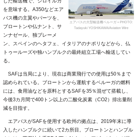
した輸送機で、シロイルカ
を意味する。A350などエア
バス機の主翼やパーツを、
エアバスの大型輸送機ベルーガ＝PHOTO:
ブロートンや仏ナント、サ
Tadayuki YOSHIKAWA/Aviation Wire
ンナゼール、独ブレーメ
ン、スペインのヘタフェ、イタリアのナポリなどから、仏
トゥールーズや独ハンブルクの最終組立工場へ輸送してい
る。
SAFは当局により、現在は商業飛行での使用は50％まで
認められている。ブロートンから運航するベルーガの燃料
には、食用油などを原料とするSAFを35％混ぜて搭載し、
今後3カ月間で400トン以上の二酸化炭素（CO2）排出量削
減を目指す。
エアバスがSAFを使用する欧州の拠点は、2019年末に導
入したハンブルクに続いて2カ所目。ブロートンとハンブル