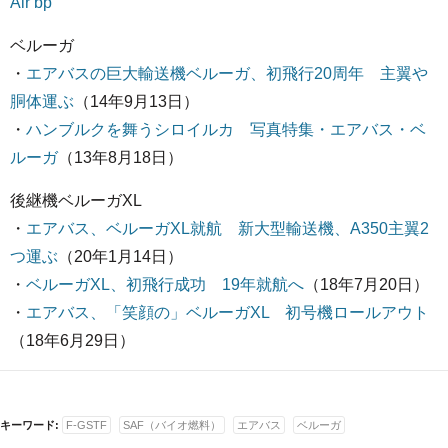
Air bp
ベルーガ
・
エアバスの巨大輸送機ベルーガ、初飛行20周年 主翼や
胴体運ぶ
（14年9月13日）
・
ハンブルクを舞うシロイルカ 写真特集・エアバス・ベ
ルーガ
（13年8月18日）
後継機ベルーガXL
・
エアバス、ベルーガXL就航 新大型輸送機、A350主翼2
つ運ぶ
（20年1月14日）
・
ベルーガXL、初飛行成功 19年就航へ
（18年7月20日）
・
エアバス、「笑顔の」ベルーガXL 初号機ロールアウト
（18年6月29日）
キーワード:
F-GSTF
SAF（バイオ燃料）
エアバス
ベルーガ