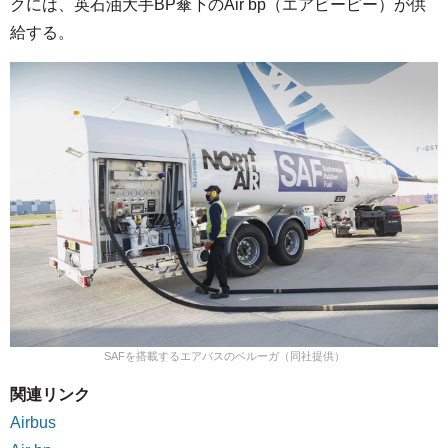
クには、英石油大手BP傘下のAir bp（エアビーピー）が供
給する。
SAFを搭載するエアバスのベルーガ（同社提供）
関連リンク
Airbus