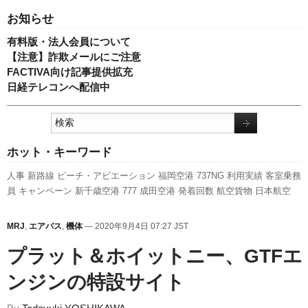
お知らせ
有料版・法人会員について
【注意】詐欺メールにご注意
FACTIVA向け記事提供拡充
日経テレコンへ配信中
ホット・キーワード
人事
新路線
ピーチ・アビエーション
福岡空港
737NG
利用実績
客室乗務
員
キャンペーン
新千歳空港
777
成田空港
発着回数
航空貨物
日本航空
伊丹空港
ボーイング
羽田空港
全日空
旅客数
訪日客
国交省
スターフラ
イヤー
関西空港
A350 XWB
787
新型コロナウイルス
スカイマーク
国交
MRJ
,
エアバス
,
機体
— 2020年9月4日 07:27 JST
省航空局
セントレア
先週の注目記事
エアバス
A320
ANAホールディング
プラット＆ホイットニー、GTFエ
ス
LCC
実績
ンジンの特設サイト