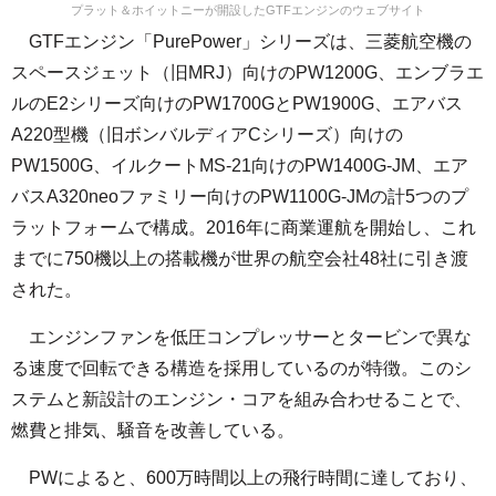
プラット＆ホイットニーが開設したGTFエンジンのウェブサイト
GTFエンジン「PurePower」シリーズは、三菱航空機の
スペースジェット（旧MRJ）向けのPW1200G、エンブラエ
ルのE2シリーズ向けのPW1700GとPW1900G、エアバス
A220型機（旧ボンバルディアCシリーズ）向けの
PW1500G、イルクートMS-21向けのPW1400G-JM、エア
バスA320neoファミリー向けのPW1100G-JMの計5つのプ
ラットフォームで構成。2016年に商業運航を開始し、これ
までに750機以上の搭載機が世界の航空会社48社に引き渡
された。
エンジンファンを低圧コンプレッサーとタービンで異な
る速度で回転できる構造を採用しているのが特徴。このシ
ステムと新設計のエンジン・コアを組み合わせることで、
燃費と排気、騒音を改善している。
PWによると、600万時間以上の飛行時間に達しており、