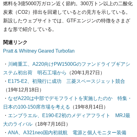
燃料を3億5000万ガロン近く節約。300万トン以上の二酸化
炭素（CO2）排出を回避しているとの見方を示している。
新設したウェブサイトでは、GTFエンジンの特徴をさまざ
まな形で紹介している。
関連リンク
Pratt & Whitney Geared Turbofan
・
川崎重工、A220向けPW1500Gのファンドライブギアシ
ステム初出荷 明石工場から
（20年1月27日）
・
E175-E2、初飛行に成功 三菱スペースジェット競合
（19年12月18日）
・
なぜA220は中部でデモフライトを実施したのか 特集・
日本の100-150席市場を考える
（19年8月14日）
・
エンブラエル、E190-E2初のメディアフライト MRJ最
大のライバル
（18年7月16日）
・
ANA、A321neo国内初就航 電源と個人モニター装備