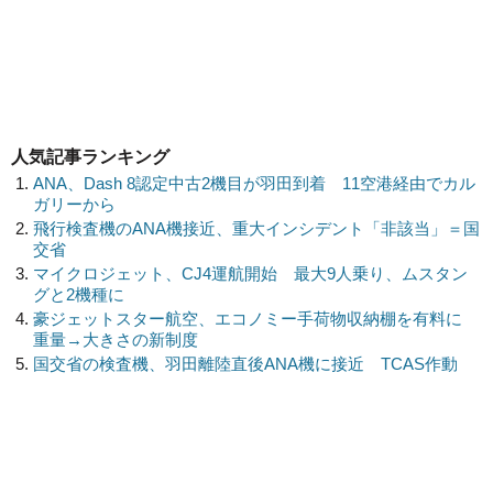
人気記事ランキング
ANA、Dash 8認定中古2機目が羽田到着 11空港経由でカル
ガリーから
飛行検査機のANA機接近、重大インシデント「非該当」＝国
交省
マイクロジェット、CJ4運航開始 最大9人乗り、ムスタン
グと2機種に
豪ジェットスター航空、エコノミー手荷物収納棚を有料に
重量→大きさの新制度
国交省の検査機、羽田離陸直後ANA機に接近 TCAS作動