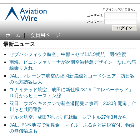
ログインしていません。
ユーザー名
パスワード
ホーム
会員用ページ
最新ニュース
セブパシフィック航空、中部－セブ11/19就航 週4往復
南海、ピニンファリーナが次期空港特急デザイン なにわ筋
線乗り入れ
JAL、マレーシア航空の福岡新路線とコードシェア 訪日客
の地方誘客拡大
ユナイテッド航空、成田に新仕様787-9「エレベーテッド」
10月からヒューストン線
双日、ウズベキスタンで新空港開発に参画 2030年開港、仁
川らと共同運営
デルタ航空、成田7年ぶり再就航 シアトル27年3月から
JAL、熊本地震で見舞金 マイル・ふるさと納税寄付、物資
の無償輸送も