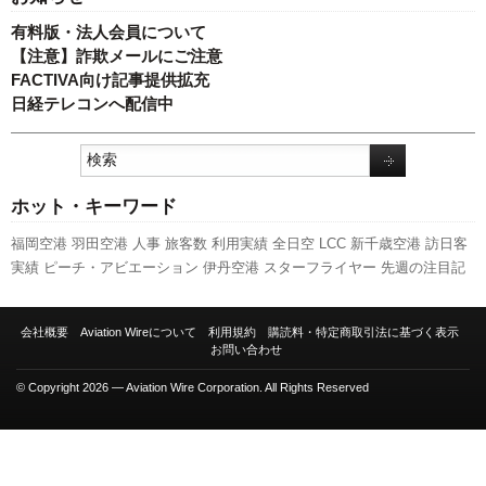
有料版・法人会員について
【注意】詐欺メールにご注意
FACTIVA向け記事提供拡充
日経テレコンへ配信中
ホット・キーワード
福岡空港
羽田空港
人事
旅客数
利用実績
全日空
LCC
新千歳空港
訪日客
実績
ピーチ・アビエーション
伊丹空港
スターフライヤー
先週の注目記
事
成田空港
777
発着回数
ボーイング
737NG
エアバス
ANAホールディン
グス
関西空港
スカイマーク
新路線
国交省
客室乗務員
航空貨物
787
日
会社概要
Aviation Wireについて
利用規約
購読料・特定商取引法に基づく表示
本航空
国交省航空局
キャンペーン
A350 XWB
セントレア
A320
新型コ
お問い合わせ
ロナウイルス
© Copyright 2026 — Aviation Wire Corporation. All Rights Reserved