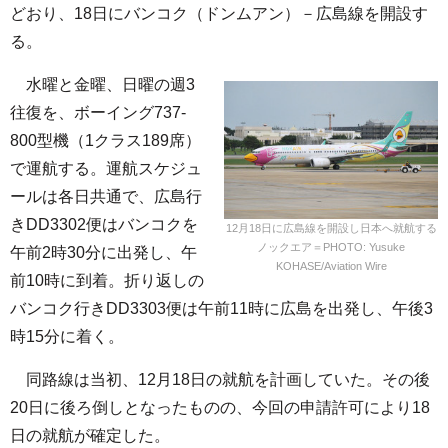
どおり、18日にバンコク（ドンムアン）－広島線を開設す
る。
水曜と金曜、日曜の週3
往復を、ボーイング737-
800型機（1クラス189席）
で運航する。運航スケジュ
ールは各日共通で、広島行
きDD3302便はバンコクを
12月18日に広島線を開設し日本へ就航する
ノックエア＝PHOTO: Yusuke
午前2時30分に出発し、午
KOHASE/Aviation Wire
前10時に到着。折り返しの
バンコク行きDD3303便は午前11時に広島を出発し、午後3
時15分に着く。
同路線は当初、12月18日の就航を計画していた。その後
20日に後ろ倒しとなったものの、今回の申請許可により18
日の就航が確定した。