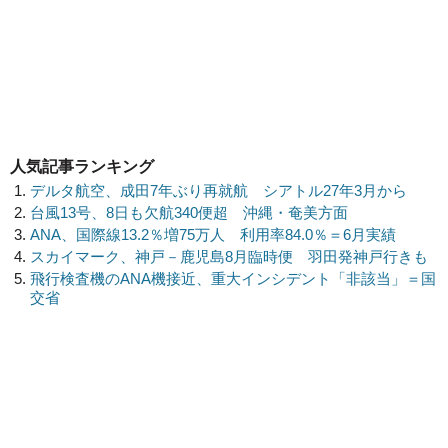
人気記事ランキング
デルタ航空、成田7年ぶり再就航 シアトル27年3月から
台風13号、8日も欠航340便超 沖縄・奄美方面
ANA、国際線13.2％増75万人 利用率84.0％＝6月実績
スカイマーク、神戸－鹿児島8月臨時便 羽田発神戸行きも
飛行検査機のANA機接近、重大インシデント「非該当」＝国
交省