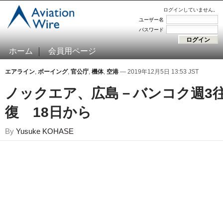
ログインしていません。
ユーザー名
パスワード
ホーム
会員用ページ
エアライン
,
ボーイング
,
官公庁
,
機体
,
空港
— 2019年12月5日 13:53 JST
ノックエア、広島－バンコク週3
復 18日から
By
Yusuke KOHASE