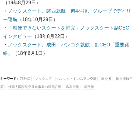
（19年8月29日）
・
ノックスクート、関西就航 週4往復、グループでデイリ
ー運航
（18年10月29日）
・
「増便できないスクートを補完」ノックスクート副CEO
インタビュー
（18年8月22日）
・
ノックスクート、成田－バンコク就航 副CEO「重要路
線」
（18年6月1日）
キーワード:
737NG
ノックエア
バンコク・ドンムアン空港
国交省
国交省航空
局
外国人国際航空運送事業の経営許可
広島空港
新路線