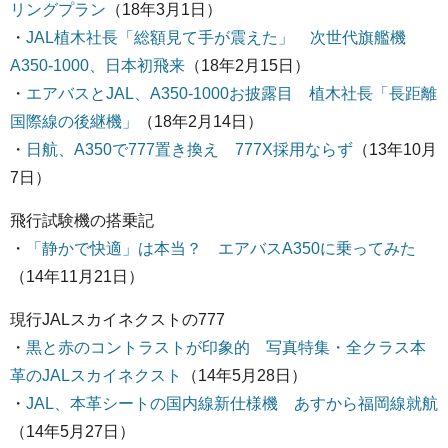
リングプラン
（18年3月1日）
・
JAL植木社長「総額見て手が震えた」 次世代旗艦機
A350-1000、日本初飛来
（18年2月15日）
・
エアバスとJAL、A350-1000お披露目 植木社長「長距離
国際線の後継機」
（18年2月14日）
・
日航、A350で777置き換え 777X採用ならず
（13年10月
7日）
飛行試験機の搭乗記
・
「静かで快適」は本当？ エアバスA350に乗ってみた
（14年11月21日）
現行JALスカイネクストの777
・
黒と赤のコントラストが印象的 写真特集・全クラス本
革のJALスカイネクスト
（14年5月28日）
・
JAL、本革シートの国内線新仕様機 あすから福岡線就航
（14年5月27日）