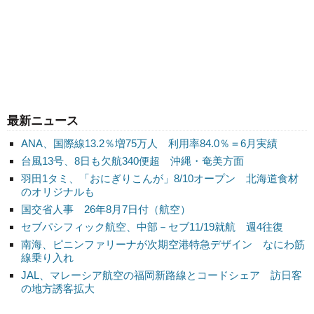
最新ニュース
ANA、国際線13.2％増75万人 利用率84.0％＝6月実績
台風13号、8日も欠航340便超 沖縄・奄美方面
羽田1タミ、「おにぎりこんが」8/10オープン 北海道食材
のオリジナルも
国交省人事 26年8月7日付（航空）
セブパシフィック航空、中部－セブ11/19就航 週4往復
南海、ピニンファリーナが次期空港特急デザイン なにわ筋
線乗り入れ
JAL、マレーシア航空の福岡新路線とコードシェア 訪日客
の地方誘客拡大