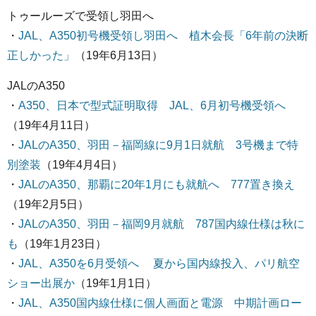
トゥールーズで受領し羽田へ
・
JAL、A350初号機受領し羽田へ 植木会長「6年前の決断
正しかった」
（19年6月13日）
JALのA350
・
A350、日本で型式証明取得 JAL、6月初号機受領へ
（19年4月11日）
・
JALのA350、羽田－福岡線に9月1日就航 3号機まで特
別塗装
（19年4月4日）
・
JALのA350、那覇に20年1月にも就航へ 777置き換え
（19年2月5日）
・
JALのA350、羽田－福岡9月就航 787国内線仕様は秋に
も
（19年1月23日）
・
JAL、A350を6月受領へ 夏から国内線投入、パリ航空
ショー出展か
（19年1月1日）
・
JAL、A350国内線仕様に個人画面と電源 中期計画ロー