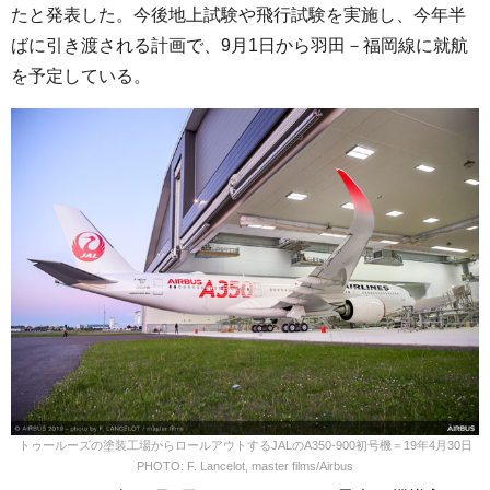
たと発表した。今後地上試験や飛行試験を実施し、今年半
ばに引き渡される計画で、9月1日から羽田－福岡線に就航
を予定している。
トゥールーズの塗装工場からロールアウトするJALのA350-900初号機＝19年4月30日
PHOTO: F. Lancelot, master films/Airbus