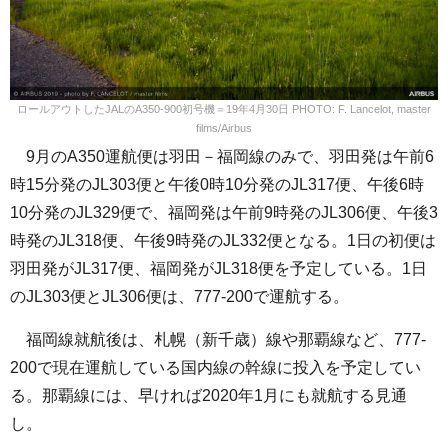
ロールアウトしたJALのA350-900初号機＝19年4月30日 PHOTO: F. Lancelot, master
films/Airbus
9月のA350運航便は羽田－福岡線のみで、羽田発は午前6
時15分発のJL303便と午後0時10分発のJL317便、午後6時
10分発のJL329便で、福岡発は午前9時発のJL306便、午後3
時発のJL318便、午後9時発のJL332便となる。1日の初便は
羽田発がJL317便、福岡発がJL318便を予定している。1日
のJL303便とJL306便は、777-200で運航する。
福岡線就航後は、札幌（新千歳）線や那覇線など、777-
200で現在運航している国内線の幹線に投入を予定してい
る。那覇線には、早ければ2020年1月にも就航する見通
し。