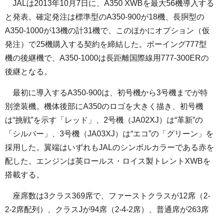
JALは2013年10月7日に、A350 XWBを最大56機導入する
と発表。確定発注は標準型のA350-900が18機、長胴型の
A350-1000が13機の計31機で、このほかにオプション（仮
発注）で25機購入する契約を締結した。ボーイング777型
機の後継機で、A350-1000は長距離国際線用777-300ERの
後継となる。
最初に導入するA350-900は、初号機から3号機までが特
別塗装機。機体後部にA350のロゴを大きく描き、初号機
は“挑戦”を示す「レッド」、2号機（JA02XJ）は“革新”の
「シルバー」、3号機（JA03XJ）は“エコ”の「グリーン」を
採用した。翼端はいずれもJALのシンボルカラーである赤を
配した。エンジンは英ロールス・ロイス製トレントXWBを
搭載する。
座席数は3クラス369席で、ファーストクラスが12席（2-
2-2席配列）、クラスJが94席（2-4-2席）、普通席が263席