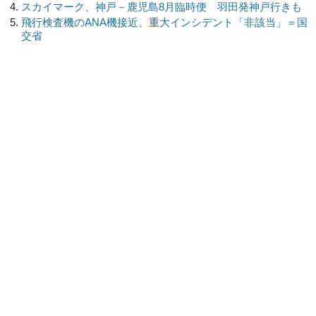
スカイマーク、神戸－鹿児島8月臨時便 羽田発神戸行きも
飛行検査機のANA機接近、重大インシデント「非該当」＝国
交省