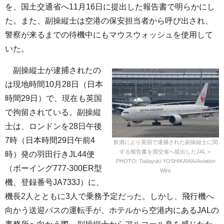
を、国土交通省へ11月16日に提出した報告書で明らかにし
た。また、副操縦士は空港の保安担当者から呼び出され、
警察が来るまでの待機中にもマウスウォッシュを使用して
いた。
副操縦士が逮捕されたの
は現地時間10月28日（日本
時間29日）で、現在も英国
で拘留されている。副操縦
士は、ロンドンを28日午後
7時（日本時間29日午前4
飲酒により英国で逮捕された副操縦士に関
する報告書を国交省へ提出したJAL＝
時）発の羽田行きJL44便
PHOTO: Tadayuki YOSHIKAWA/Aviation
（ボーイング777-300ER型
Wire
機、登録番号JA733J）に、
機長2人とともに3人で乗務予定だった。しかし、飛行機へ
向かう送迎バスの運転手が、ホテルから空港内にあるJALの