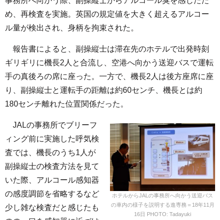
事務所へ向かう際、副操縦士からアルコール臭を感じたた
め、再検査を実施。英国の規定値を大きく超えるアルコー
ル量が検出され、身柄を拘束された。
報告書によると、副操縦士は滞在先のホテルで出発時刻
ギリギリに機長2人と合流し、空港へ向かう送迎バスで運転
手の真後ろの席に座った。一方で、機長2人は後方座席に座
り、副操縦士と運転手の距離は約60センチ、機長とは約
180センチ離れた位置関係だった。
JALの事務所でブリーフ
ィング前に実施した呼気検
査では、機長のうち1人が
副操縦士の検査方法を見て
いた際、アルコール感知器
の感度調節を省略するなど
ホテルからJALの事務所へ向かう送迎バス
の車内の様子を説明する進専務＝18年11月
少し雑な検査だと感じたも
16日 PHOTO: Tadayuki