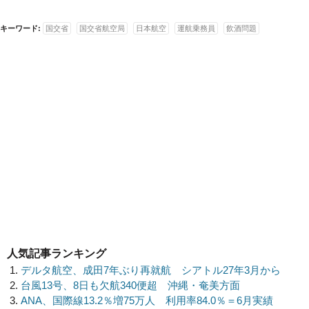
キーワード:
国交省
国交省航空局
日本航空
運航乗務員
飲酒問題
人気記事ランキング
デルタ航空、成田7年ぶり再就航 シアトル27年3月から
台風13号、8日も欠航340便超 沖縄・奄美方面
ANA、国際線13.2％増75万人 利用率84.0％＝6月実績