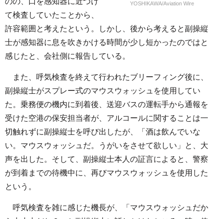
のの、口を感知器に近づけ
YOSHIKAWA/Aviation Wire
て検査していたことから、
許容範囲と考えたという。しかし、後から考えると副操縦
士が感知器に息を吹きかける時間が少し短かったのではと
感じたと、会社側に報告している。
また、呼気検査を終えて行われたブリーフィング後に、
副操縦士がスプレー式のマウスウォッシュを使用してい
た。乗務便の機内に到着後、送迎バスの運転手から通報を
受けた空港の保安担当者が、アルコールに関することは一
切触れずに副操縦士を呼び出したが、「酒は飲んでいな
い。マウスウォッシュだ。うがいをさせて欲しい」と、大
声を出した。そして、副操縦士本人の証言によると、警察
が到着までの待機中に、再びマウスウォッシュを使用した
という。
呼気検査を雑に感じた機長が、「マウスウォッシュだか