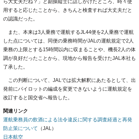
ら大丈夫だね？」と副操縦士に話しかけたところ、時々使
用すると応じたことから、きちんと検査すれば大丈夫だと
の認識だった。
また、本来は3人乗務で運航するJL44便を2人乗務で運航
した点については、同便の乗務時間がJALの運航規定で2人
乗務の上限とする15時間以内に収まることや、機長2人の体
調が良好だったことから、現地から報告を受けたJAL本社も
了承した。
この判断について、JALでは拡大解釈にあたるとして、出
発前にパイロットの編成を変更できないように運航規定を
改訂すると国交省へ報告した。
関連リンク
運航乗務員の飲酒による法令違反に関する調査経過と再発
防止策について
（JAL）
日本航空