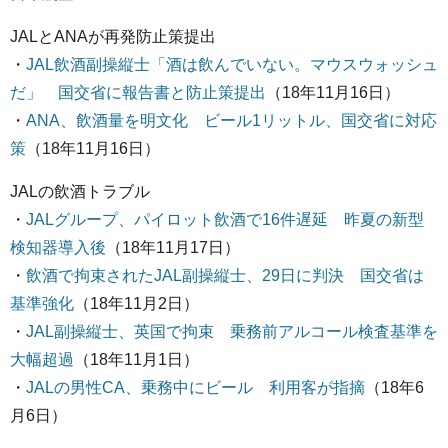
JALとANAが再発防止策提出
・
JAL飲酒副操縦士「酒は飲んでいない。マウスウォッシュ
だ」 国交省に報告書と防止策提出
（18年11月16日）
・
ANA、飲酒量を明文化 ビール1リットル、国交省に対応
策
（18年11月16日）
JALの飲酒トラブル
・
JALグループ、パイロット飲酒で16件遅延 昨夏の新型
検知器導入後
（18年11月17日）
・
飲酒で拘束されたJAL副操縦士、29日に判決 国交省は
基準強化
（18年11月2日）
・
JAL副操縦士、英国で拘束 乗務前アルコール検査基準を
大幅超過
（18年11月1日）
・
JALの男性CA、乗務中にビール 利用客が指摘
（18年6
月6日）