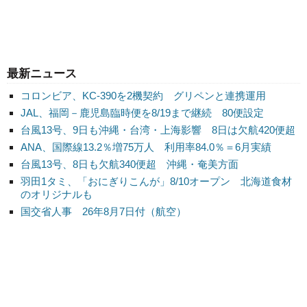
最新ニュース
コロンビア、KC-390を2機契約 グリペンと連携運用
JAL、福岡－鹿児島臨時便を8/19まで継続 80便設定
台風13号、9日も沖縄・台湾・上海影響 8日は欠航420便超
ANA、国際線13.2％増75万人 利用率84.0％＝6月実績
台風13号、8日も欠航340便超 沖縄・奄美方面
羽田1タミ、「おにぎりこんが」8/10オープン 北海道食材
のオリジナルも
国交省人事 26年8月7日付（航空）