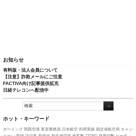
お知らせ
有料版・法人会員について
【注意】詐欺メールにご注意
FACTIVA向け記事提供拡充
日経テレコンへ配信中
ホット・キーワード
ボーイング
関西空港
客室乗務員
日本航空
利用実績
国交省航空局
キャン
ペーン
実績
訪日客
新路線
新千歳空港
旅客数
737NG
発着回数
ピーチ・