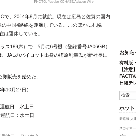
PHOTO: Yusuke KOHASE/Aviation Wire
で、2014年8月に就航。現在は広島と佐賀の国内
津の中国4路線を運航している。このほかに札幌
在は運休している。
ラス189席）で、5月に6号機（登録番号JA06GR）
お知ら
は、JALのパイロット出身の樫原利幸氏が新社長に
有料版
【注意
FACT
空券販売を始めた。
日経テ
8年10月27日）
55）運航日：水土日
ホット
00）運航日：水土日
新路線
人
スカイマー