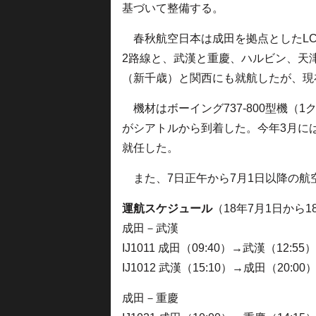
基づいて整備する。
春秋航空日本は成田を拠点としたLCC
2路線と、武漢と重慶、ハルビン、天
（新千歳）と関西にも就航したが、現
機材はボーイング737-800型機（1ク
がシアトルから到着した。今年3月に
就任した。
また、7日正午から7月1日以降の航
運航スケジュール
（18年7月1日から1
成田－武漢
IJ1011 成田（09:40）→武漢（12:
IJ1012 武漢（15:10）→成田（20:
成田－重慶