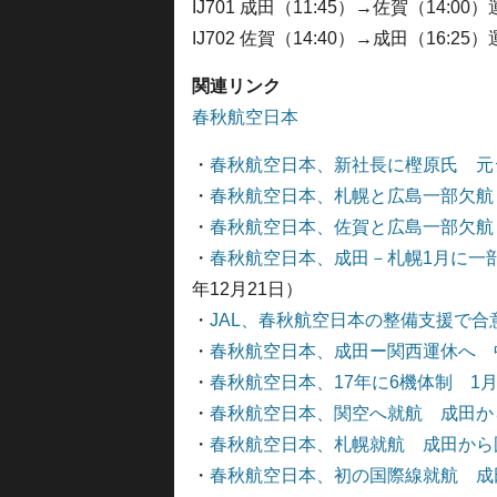
IJ701 成田（11:45）→佐賀（14:0
IJ702 佐賀（14:40）→成田（16:2
関連リンク
春秋航空日本
・
春秋航空日本、新社長に樫原氏 元
・
春秋航空日本、札幌と広島一部欠航
・
春秋航空日本、佐賀と広島一部欠航 
・
春秋航空日本、成田－札幌1月に一
年12月21日）
・
JAL、春秋航空日本の整備支援で合
・
春秋航空日本、成田ー関西運休へ 
・
春秋航空日本、17年に6機体制 1
・
春秋航空日本、関空へ就航 成田か
・
春秋航空日本、札幌就航 成田から
・
春秋航空日本、初の国際線就航 成