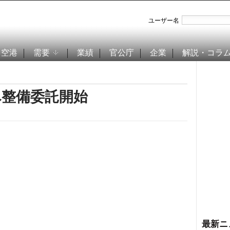
ユーザー名
空港
需要
業績
官公庁
企業
解説・コラ
へ整備委託開始
最新ニ