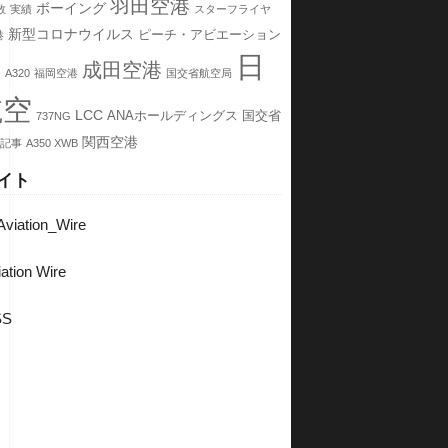
羽田空港
ボーイング
数
実績
スターフライヤ
新型コロナウイルス
ピーチ・アビエーション
港
日
成田空港
ス
A320
福岡空港
国交省航空局
航空
LCC
ANAホールディングス
国交省
737NG
関西空港
記事
A350 XWB
イト
viation_Wire
ation Wire
SS