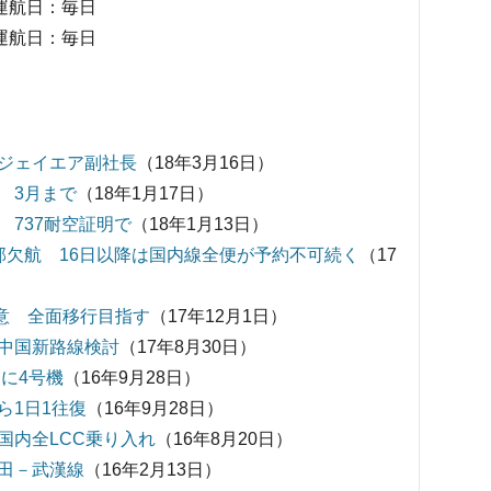
0）運航日：毎日
5）運航日：毎日
ジェイエア副社長
（18年3月16日）
 3月まで
（18年1月17日）
737耐空証明で
（18年1月13日）
部欠航 16日以降は国内線全便が予約不可続く
（17
意 全面移行目指す
（17年12月1日）
中国新路線検討
（17年8月30日）
月に4号機
（16年9月28日）
ら1日1往復
（16年9月28日）
国内全LCC乗り入れ
（16年8月20日）
田－武漢線
（16年2月13日）