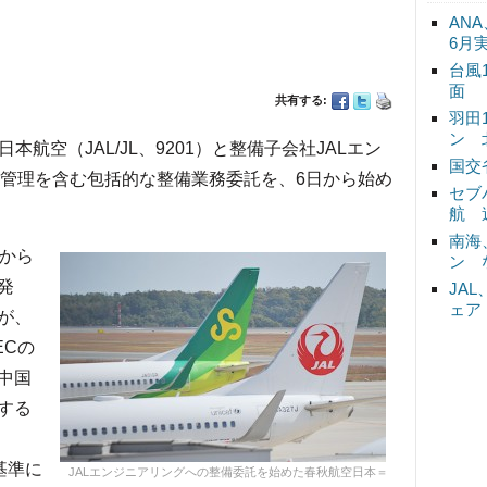
ANA
6月
台風
面
共有する:
羽田
ン 
本航空（JAL/JL、9201）と整備子会社JALエン
国交
の管理を含む包括的な整備業務委託を、6日から始め
セブ
航 
南海
Lから
ン 
発
JA
ェア
が、
ECの
中国
する
の基準に
JALエンジニアリングへの整備委託を始めた春秋航空日本＝