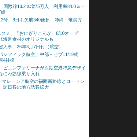
、国際線13.2％増75万人 利用率84.0％＝
実績
13号、8日も欠航340便超 沖縄・奄美方
1タミ、「おにぎりこんが」8/10オープ
北海道食材のオリジナルも
省人事 26年8月7日付（航空）
パシフィック航空、中部－セブ11/19就
週4往復
、ピニンファリーナが次期空港特急デザイ
なにわ筋線乗り入れ
L、マレーシア航空の福岡新路線とコードシ
 訪日客の地方誘客拡大