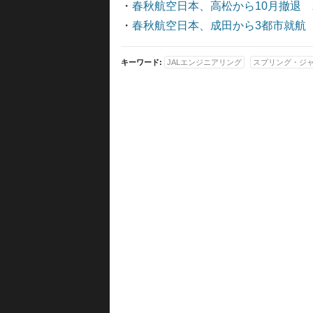
・
春秋航空日本、高松から10月撤退 
・
春秋航空日本、成田から3都市就航
キーワード:
JALエンジニアリング
スプリング・ジ