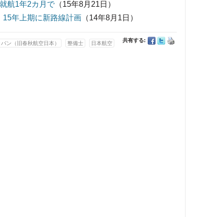
就航1年2カ月で
（15年8月21日）
 15年上期に新路線計画
（14年8月1日）
共有する:
ャパン（旧春秋航空日本）
整備士
日本航空