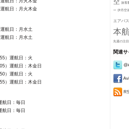
空
15）運航日：月火木金
旅客
45）運航日：月火木金
ー
伊丹空
エアバ
35）運航日：月水土
本
55）運航日：月水土
先週の注目
関連サ
2:55）運航日：火
@A
10:05）運航日：木金日
9:50）運航日：火
Avi
14:55）運航日：木金日
R
5）運航日：毎日
5）運航日：毎日