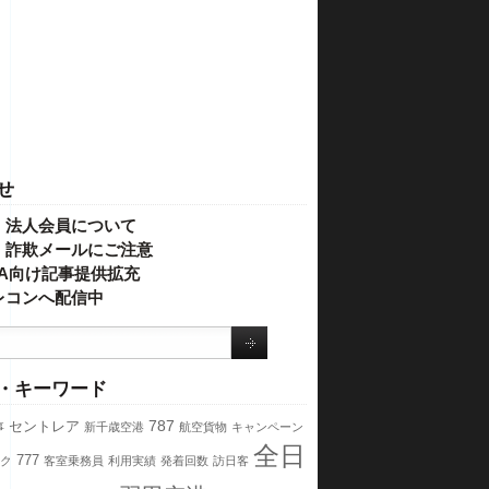
せ
・法人会員について
】詐欺メールにご注意
IVA向け記事提供拡充
レコンへ配信中
・キーワード
787
セントレア
事
新千歳空港
航空貨物
キャンペーン
全日
777
ク
客室乗務員
利用実績
発着回数
訪日客