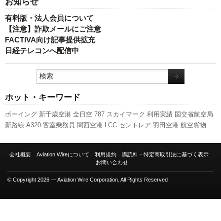
お知らせ
有料版・法人会員について
【注意】詐欺メールにご注意
FACTIVA向け記事提供拡充
日経テレコンへ配信中
ホット・キーワード
ボーイング
新千歳空港
全日空
787
スカイマーク
利用実績
国交省航空局
新路線
A320
客室乗務員
関西空港
LCC
セントレア
羽田空港
航空貨物
ANAホールディングス
人事
成田空港
福岡空港
ピーチ・アビエーション
日本航空
訪日客
737NG
777
旅客数
キャンペーン
国交省
発着回数
新型
会社概要
Aviation Wireについて
利用規約
購読料・特定商取引法に基づく表示
コロナウイルス
スターフライヤー
伊丹空港
実績
A350 XWB
エアバス
先
お問い合わせ
週の注目記事
© Copyright 2026 — Aviation Wire Corporation. All Rights Reserved