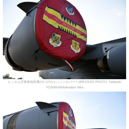
ヒッカム空軍基地所属のC-17のエンジンカバー＝18年2月6日 PHOTO: Tadayuki
YOSHIKAWA/Aviation Wire