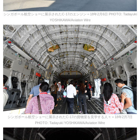
シンガポール航空ショーに展示されたC-17のエンジン＝18年2月6日 PHOTO: Tadayuki
YOSHIKAWA/Aviation Wire
シンガポール航空ショーに展示されたC-17の貨物室を見学する人々＝18年2月7日
PHOTO: Tadayuki YOSHIKAWA/Aviation Wire