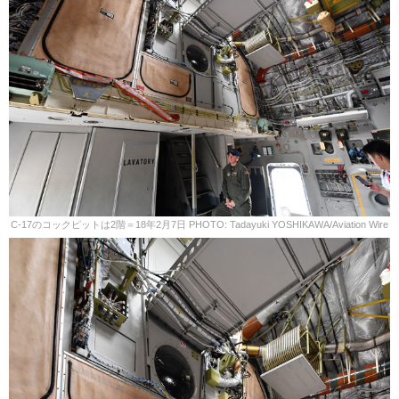
C-17のコックピットは2階＝18年2月7日 PHOTO: Tadayuki YOSHIKAWA/Aviation Wire