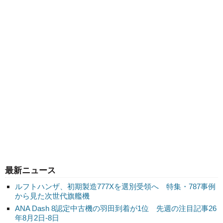
最新ニュース
ルフトハンザ、初期製造777Xを選別受領へ 特集・787事例
から見た次世代旗艦機
ANA Dash 8認定中古機の羽田到着が1位 先週の注目記事26
年8月2日-8日