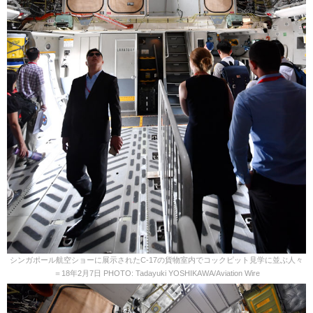
シンガポール航空ショーに展示されたC-17の貨物室内でコックピット見学に並ぶ人々
＝18年2月7日 PHOTO: Tadayuki YOSHIKAWA/Aviation Wire