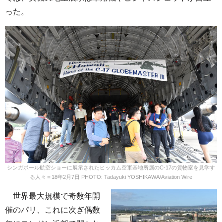
った。
シンガポール航空ショーに展示されたヒッカム空軍基地所属のC-17の貨物室を見学す
る人々＝18年2月7日 PHOTO: Tadayuki YOSHIKAWA/Aviation Wire
世界最大規模で奇数年開
催のパリ、これに次ぎ偶数