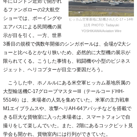
年にロンドン近郊で開かれ
るファンボローの2大航空
ショーでは、ボーイングや
ヒッカム空軍基地に駐機されたC-17＝14年
12月 PHOTO: Tadayuki
エアバスによる民間機の展
YOSHIKAWA/Aviation Wire
示が目を引く。一方、世界
3番目の規模で偶数年開催のシンガポールは、会場が2大シ
ョーと比べるとかなり狭いため、必然的に大型機の展示が
限られてくる。こうした事情も、戦闘機や小型のビジネス
ジェット、ヘリコプターが目立つ要因だろう。
こうした中、ホノルルにある米空軍ヒッカム基地所属の
大型輸送機C-17グローブマスターIII（テールコードHH-
55146）は、来場者の人気を集めていた。米軍の主力戦車
M1エイブラムスや、攻撃ヘリAH-64アパッチなどを搭載で
きる巨大な貨物室に入った来場者は、スマートフォンで自
撮りをして楽しんでいた。また、2階にあるコックピット見
学会も開かれ、貨物室内には行列ができていた。