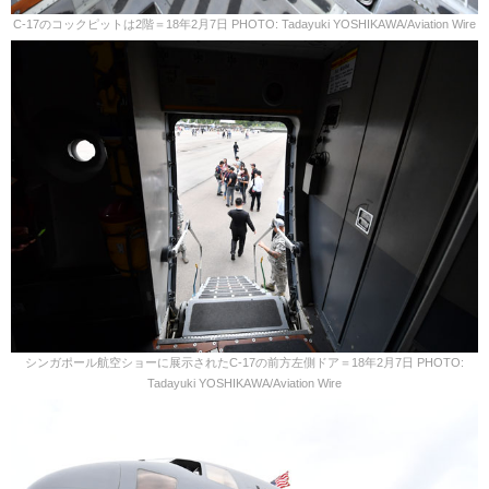
C-17のコックピットは2階＝18年2月7日 PHOTO: Tadayuki YOSHIKAWA/Aviation Wire
シンガポール航空ショーに展示されたC-17の前方左側ドア＝18年2月7日 PHOTO:
Tadayuki YOSHIKAWA/Aviation Wire