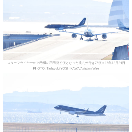
スターフライヤーの14号機の羽田発初便となった北九州行き75便＝16年12月24日
PHOTO: Tadayuki YOSHIKAWA/Aviation Wire