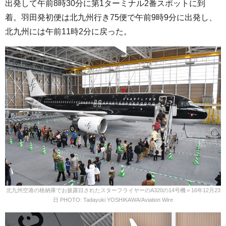
出発して午前8時30分に第1ターミナル2番スポットに到
着。羽田発初便は北九州行き75便で午前9時9分に出発し、
北九州には午前11時2分に戻った。
北九州空港の格納庫でお披露目されたスターフライヤーのA320の14号機＝16年12月23
日 PHOTO: Tadayuki YOSHIKAWA/Aviation Wire