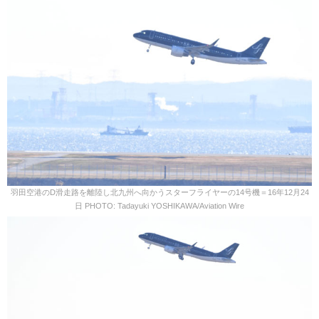
羽田空港のD滑走路を離陸し北九州へ向かうスターフライヤーの14号機＝16年12月24
日 PHOTO: Tadayuki YOSHIKAWA/Aviation Wire