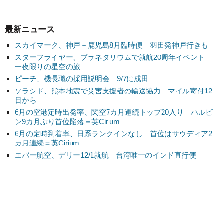
最新ニュース
スカイマーク、神戸－鹿児島8月臨時便 羽田発神戸行きも
スターフライヤー、プラネタリウムで就航20周年イベント
一夜限りの星空の旅
ピーチ、機長職の採用説明会 9/7に成田
ソラシド、熊本地震で災害支援者の輸送協力 マイル寄付12
日から
6月の空港定時出発率、関空7カ月連続トップ20入り ハルビ
ン9カ月ぶり首位陥落＝英Cirium
6月の定時到着率、日系ランクインなし 首位はサウディア2
カ月連続＝英Cirium
エバー航空、デリー12/1就航 台湾唯一のインド直行便