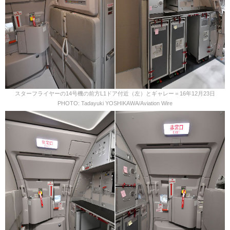
スターフライヤーの14号機の前方L1ドア付近（左）とギャレー＝16年12月23日
PHOTO: Tadayuki YOSHIKAWA/Aviation Wire