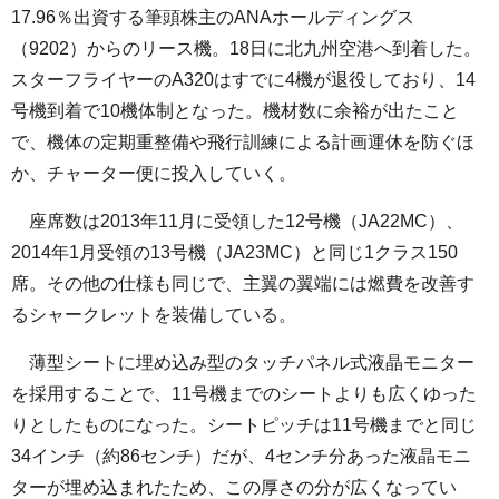
17.96％出資する筆頭株主のANAホールディングス
（9202）からのリース機。18日に北九州空港へ到着した。
スターフライヤーのA320はすでに4機が退役しており、14
号機到着で10機体制となった。機材数に余裕が出たこと
で、機体の定期重整備や飛行訓練による計画運休を防ぐほ
か、チャーター便に投入していく。
座席数は2013年11月に受領した12号機（JA22MC）、
2014年1月受領の13号機（JA23MC）と同じ1クラス150
席。その他の仕様も同じで、主翼の翼端には燃費を改善す
るシャークレットを装備している。
薄型シートに埋め込み型のタッチパネル式液晶モニター
を採用することで、11号機までのシートよりも広くゆった
りとしたものになった。シートピッチは11号機までと同じ
34インチ（約86センチ）だが、4センチ分あった液晶モニ
ターが埋め込まれたため、この厚さの分が広くなってい