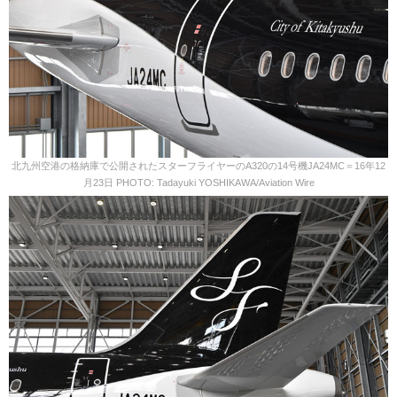
北九州空港の格納庫で公開されたスターフライヤーのA320の14号機JA24MC＝16年12
月23日 PHOTO: Tadayuki YOSHIKAWA/Aviation Wire