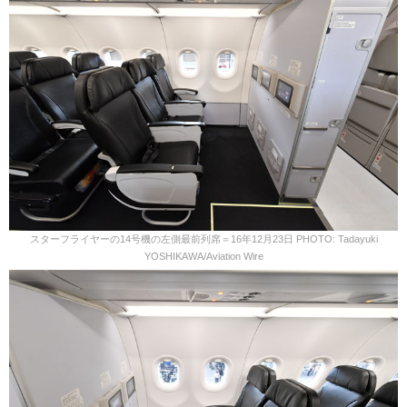
スターフライヤーの14号機の左側最前列席＝16年12月23日 PHOTO: Tadayuki
YOSHIKAWA/Aviation Wire