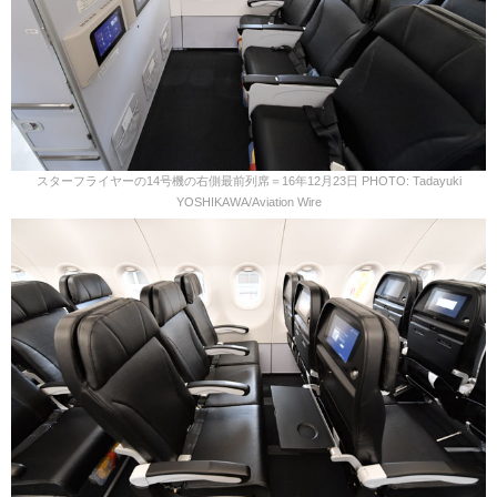
スターフライヤーの14号機の右側最前列席＝16年12月23日 PHOTO: Tadayuki
YOSHIKAWA/Aviation Wire