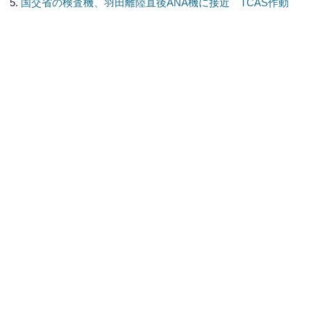
国交省の検査機、羽田離陸直後ANA機に接近 TCAS作動