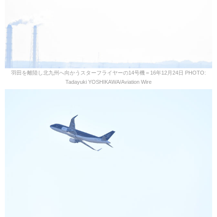
羽田を離陸し北九州へ向かうスターフライヤーの14号機＝16年12月24日 PHOTO:
Tadayuki YOSHIKAWA/Aviation Wire