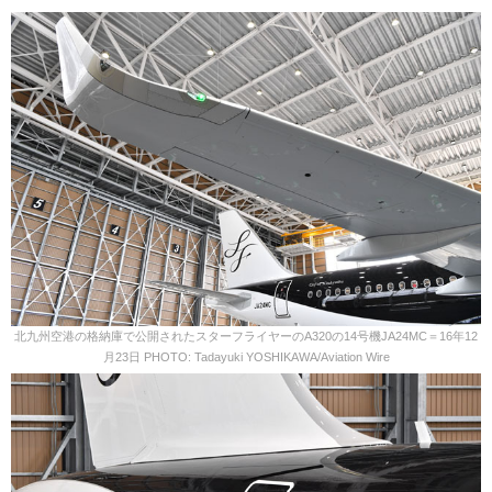
北九州空港の格納庫で公開されたスターフライヤーのA320の14号機JA24MC＝16年12
月23日 PHOTO: Tadayuki YOSHIKAWA/Aviation Wire