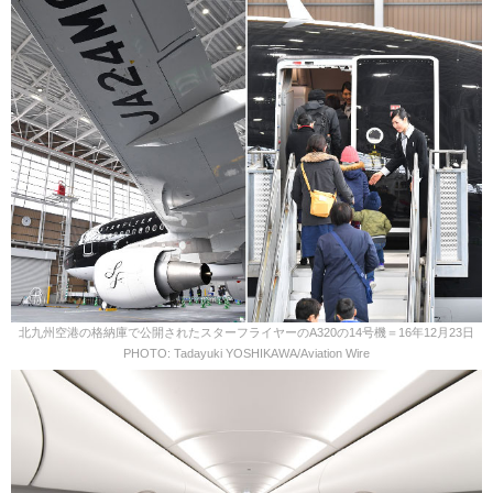
北九州空港の格納庫で公開されたスターフライヤーのA320の14号機＝16年12月23日
PHOTO: Tadayuki YOSHIKAWA/Aviation Wire