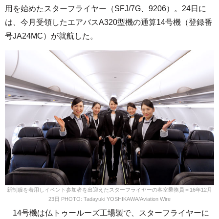
用を始めたスターフライヤー（SFJ/7G、9206）。24日に
は、今月受領したエアバスA320型機の通算14号機（登録番
号JA24MC）が就航した。
新制服を着用しイベント参加者を出迎えたスターフライヤーの客室乗務員＝16年12月
23日 PHOTO: Tadayuki YOSHIKAWA/Aviation Wire
14号機は仏トゥールーズ工場製で、スターフライヤーに