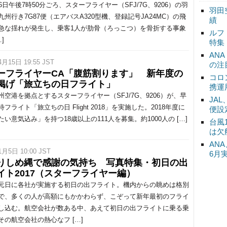
6日午後7時50分ごろ、スターフライヤー（SFJ/7G、9206）の羽
羽田
九州行き7G87便（エアバスA320型機、登録記号JA24MC）の飛
績
急な揺れが発生し、乗客1人が肋骨（ろっこつ）を骨折する事象
ルフ
]
特集
AN
4月15日 19:55 JST
の注
ーフライヤーCA「腹筋割ります」 新年度の
コロ
掲げ「旅立ちの日フライト」
携運
空港を拠点とするスターフライヤー（SFJ/7G、9206）が、早
JA
フライト「旅立ちの日 Flight 2018」を実施した。2018年度に
便設
たい意気込み」を持つ18歳以上の111人を募集。約1000人の […]
台風
は欠
ANA
1月5日 10:00 JST
6月
りしめ縄で感謝の気持ち 写真特集・初日の出
イト2017（スターフライヤー編）
日に各社が実施する初日の出フライト。機内からの眺めは格別
で、多くの人が高額にもかかわらず、こぞって新年最初のフライ
し込む。航空会社が数ある中、あえて初日の出フライトに乗る乗
その航空会社の熱心なフ […]