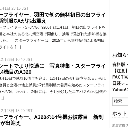
1月1日 23:15 JST
ーフライヤー、羽田で初の無料初日の出フライ
新制服CAがお出迎え
フライヤー（SFJ/7G、9206）は1月1日、初日の出フライトを
港と本社のある北九州空港で開催し、抽選で選ばれた参加者を無
した。 スターフライヤーは、2015年から無料招待による初日
イトを […]
お知ら
12月26日 10:40 JST
有料版
シートでより快適に 写真特集・スターフライ
【注意
4機目のA320
FACT
月16日で就航10周年を迎え、12月17日の会社設立記念日からは
日経テ
務員と空港の地上係員が2代目制服の着用を始めたスターフライ
Yaho
FJ/7G、9206）。24日には、今月受領したエアバスA320型機の
…]
12月23日 18:20 JST
ホット
ーフライヤー、A320の14号機お披露目 新制
Aが出迎え
航空貨物