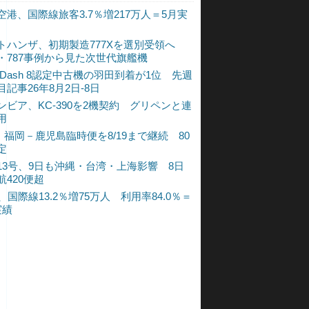
空港、国際線旅客3.7％増217万人＝5月実
トハンザ、初期製造777Xを選別受領へ
・787事例から見た次世代旗艦機
A Dash 8認定中古機の羽田到着が1位 先週
目記事26年8月2日-8日
ンビア、KC-390を2機契約 グリペンと連
用
L、福岡－鹿児島臨時便を8/19まで継続 80
定
13号、9日も沖縄・台湾・上海影響 8日
航420便超
、国際線13.2％増75万人 利用率84.0％＝
実績