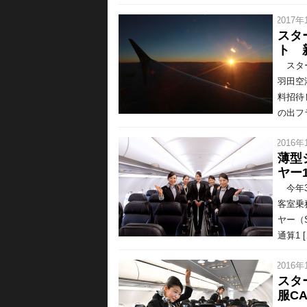
/ 2017年
スタ
ト 
スター
羽田空
料招待
の出フラ
/ 2016年
薄型
ヤー1
今年3
客室乗
ヤー（S
通算1 [
/ 2016年
スタ
服C