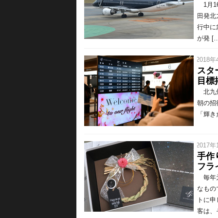
1月1
田発北
行中に
が発 […
/ 2018年
スタ
目標
北九州
朝の招待
「輝き
/ 2017年
手作
フラ
毎年元
なもの
トに申
客は、