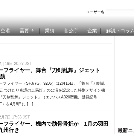
ユーザー名
空港
需要
業績
官公庁
企業
解説・コラ
2月16日 20:27 JST
ーフライヤー、舞台『刀剣乱舞』ジェット
就航
フライヤー（SFJ/7G、9206）は2月16日、「舞台『刀剣乱
伝 つけたり奇譚の走馬灯」の公演を記念した特別デザイン機
『刀剣乱舞』ジェット」（エアバスA320型機、登録記号
MC）を4月8日に […]
2月7日 17:53 JST
ーフライヤー、機内で肋骨骨折か 1月の羽田
九州行き
最新ニ