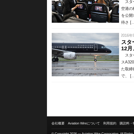
スター
空港の
を公開
待さ […
/ 2016年
スタ
12月
スター
スA3
た取締
で、 […
会社概要
Aviation Wireについて
利用規約
購読料・
© Copyright 2026 — Aviation Wire Corporation. All Right