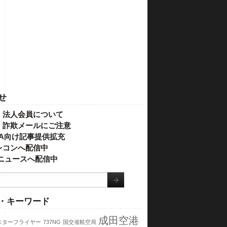
せ
・法人会員について
】詐欺メールにご注意
IVA向け記事提供拡充
レコンへ配信中
o!ニュースへ配信中
・キーワード
成田空港
スターフライヤー
737NG
国交省航空局