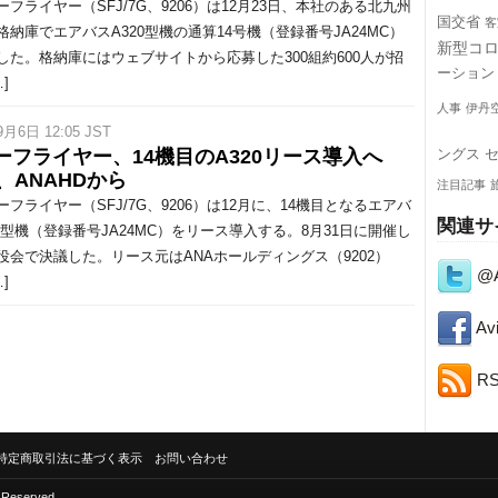
フライヤー（SFJ/7G、9206）は12月23日、本社のある北九州
国交省
客
格納庫でエアバスA320型機の通算14号機（登録番号JA24MC）
新型コ
した。格納庫にはウェブサイトから応募した300組約600人が招
ーション
]
人事
伊丹
9月6日 12:05 JST
ーフライヤー、14機目のA320リース導入へ
ングス
、ANAHDから
注目記事
フライヤー（SFJ/7G、9206）は12月に、14機目となるエアバ
関連サ
20型機（登録番号JA24MC）をリース導入する。8月31日に開催し
役会で決議した。リース元はANAホールディングス（9202）
@A
]
Avi
R
特定商取引法に基づく表示
お問い合わせ
s Reserved