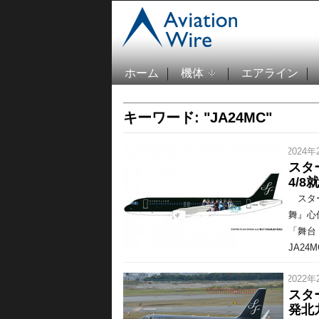
ホーム
機体
エアライン
キーワード: "JA24MC"
/ 2024年
スタ
4/8
スター
舞』心
「舞台
JA24
/ 2022年
スタ
発北