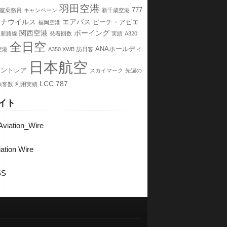
羽田空港
777
室乗務員
キャンペーン
新千歳空港
ロナウイルス
エアバス
ピーチ・アビエ
福岡空港
関西空港
ボーイング
新路線
発着回数
実績
A320
全日空
ANAホールディ
空港
A350 XWB
訪日客
日本航空
セントレア
スカイマーク
先週の
LCC
787
旅客数
利用実績
イト
viation_Wire
ation Wire
SS