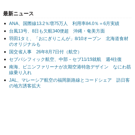
最新ニュース
ANA、国際線13.2％増75万人 利用率84.0％＝6月実績
台風13号、8日も欠航340便超 沖縄・奄美方面
羽田1タミ、「おにぎりこんが」8/10オープン 北海道食材
のオリジナルも
国交省人事 26年8月7日付（航空）
セブパシフィック航空、中部－セブ11/19就航 週4往復
南海、ピニンファリーナが次期空港特急デザイン なにわ筋
線乗り入れ
JAL、マレーシア航空の福岡新路線とコードシェア 訪日客
の地方誘客拡大