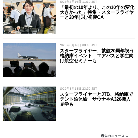
/ 2026年3月16日 11:10 JST
「最初の10年より、この10年の変化
大きかった」特集・スターフライヤ
ーと20年歩む初便CA
/ 2026年3月16日 08:40 JST
スターフライヤー、就航20周年祝う
格納庫イベント エアバスと学生向
け航空セミナーも
/ 2026年3月13日 23:59 JST
スターフライヤーとJTB、格納庫で
テント泊体験 サウナやA320搬入
見学も
過去のニュース →